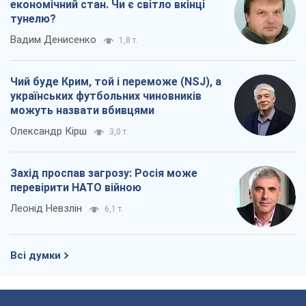
економічний стан. Чи є світло вкінці
тунелю?
Вадим Денисенко
1,8 т.
Чий буде Крим, той і переможе (NSJ), а
українських футбольних чиновників
можуть назвати вбивцями
Олександр Кірш
3,0 т.
Захід проспав загрозу: Росія може
перевірити НАТО війною
Леонід Невзлін
6,1 т.
Всі думки