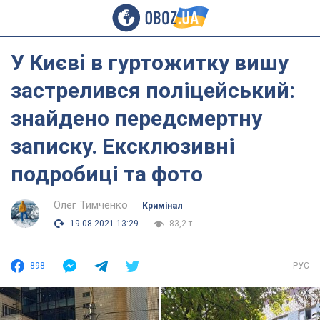
У Києві в гуртожитку вишу
застрелився поліцейський:
знайдено передсмертну
записку. Ексклюзивні
подробиці та фото
Олег Тимченко
Кримінал
19.08.2021 13:29
83,2 т.
898
РУС