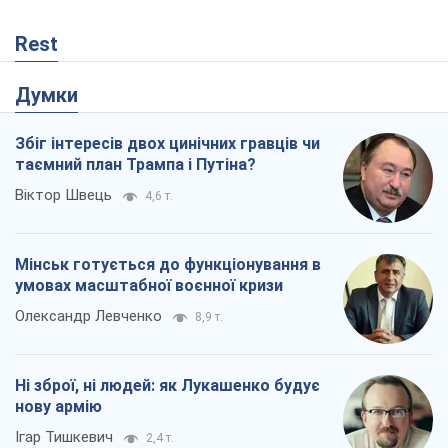
Rest
Думки
Збіг інтересів двох цинічних гравців чи
таємний план Трампа і Путіна?
Віктор Швець
4,6 т.
Мінськ готується до функціонування в
умовах масштабної воєнної кризи
Олександр Левченко
8,9 т.
Ні зброї, ні людей: як Лукашенко будує
нову армію
Ігар Тишкевич
2,4 т.