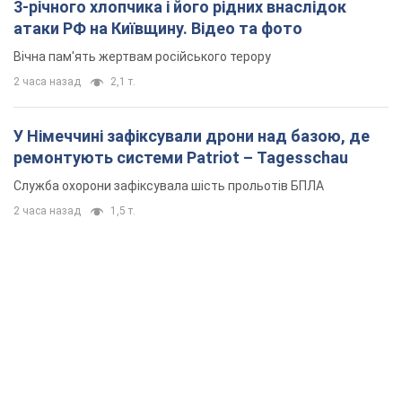
3-річного хлопчика і його рідних внаслідок
атаки РФ на Київщину. Відео та фото
Вічна пам'ять жертвам російського терору
2 часа назад
2,1 т.
У Німеччині зафіксували дрони над базою, де
ремонтують системи Patriot – Tagesschau
Служба охорони зафіксувала шість прольотів БПЛА
2 часа назад
1,5 т.