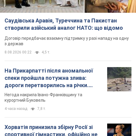
Саудівська Аравія, Туреччина та Пакистан
створили азійський аналог НАТО: що відомо
Договір передбачає взаємну підтримку у разі нападу на одну
з держав
8.08.2026 00:22
4,5 т.
На Прикарпатті після аномальної
спеки пройшла потужна злива:
дороги перетворились на річки.
Відео
Негода накрила Івано-Франківщину та
курортний Буковель
4 часа назад
7,8 т.
Хорватія принизила збірну Росії зі
спортивної гімнастики, офіційно не