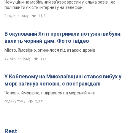
Чому ціни на мобільний зв'язок зросли у кілька разів і як
поліпшити якість інтернету на телефоні
2 години тому
11,2 т.
В окупованій Ялті прогриміли потужні вибухи:
валить чорний дим. Фото і відео
Місто, ймовірно, опинилося під атакою дронів
30 хвилин тому
897
У Коблевому на Миколаївщині стався вибух у
морі: загинув чоловік, є постраждалі
Чоловік, ймовірно, підірвався на морській міні
годину тому
2,3 т.
Rest