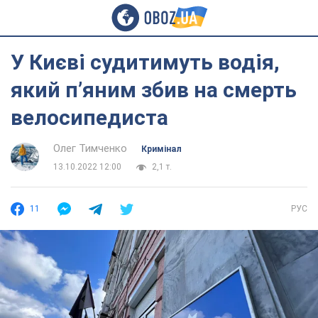
У Києві судитимуть водія,
який п’яним збив на смерть
велосипедиста
Олег Тимченко
Кримінал
13.10.2022 12:00
2,1 т.
11
РУС