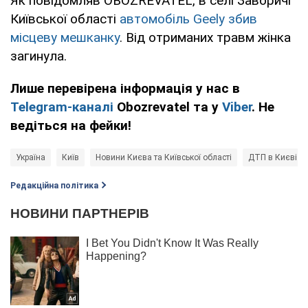
Як повідомляв OBOZREVATEL, в селі Заворичі
Київської області
автомобіль Geely збив
місцеву мешканку
. Від отриманих травм жінка
загинула.
Лише перевірена інформація у нас в
Telegram-каналі
Obozrevatel та у
Viber
. Не
ведіться на фейки!
Україна
Київ
Новини Києва та Київської області
ДТП в Києві
Редакційна політика