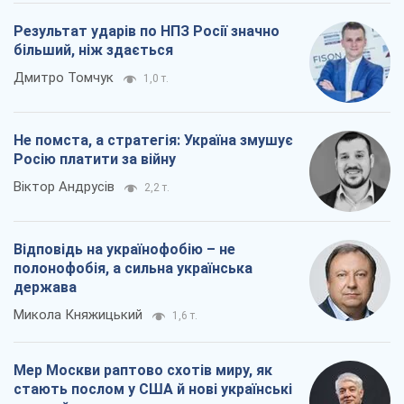
Результат ударів по НПЗ Росії значно
більший, ніж здається
Дмитро Томчук
1,0 т.
Не помста, а стратегія: Україна змушує
Росію платити за війну
Віктор Андрусів
2,2 т.
Відповідь на українофобію – не
полонофобія, а сильна українська
держава
Микола Княжицький
1,6 т.
Мер Москви раптово схотів миру, як
стають послом у США й нові українські