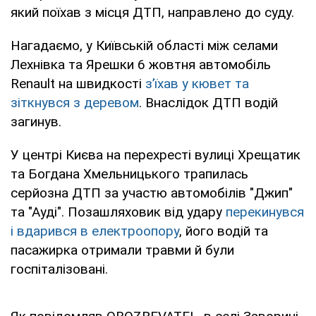
який поїхав з місця ДТП, направлено до суду.
Нагадаємо, у Київській області між селами
Лехнівка та Ярешки 6 жовтня автомобіль
Renault на швидкості
з’їхав у кювет та
зіткнувся з деревом
. Внаслідок ДТП водій
загинув.
У центрі Києва на перехресті вулиці Хрещатик
та Богдана Хмельницького трапилась
серйозна ДТП за участю автомобілів "Джип"
та "Ауді". Позашляховик від удару
перекинувся
і вдарився в електроопору
, його водій та
пасажирка отримали травми й були
госпіталізовані.