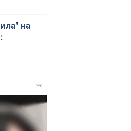
ила" на
:
РУС