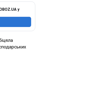
 OBOZ.UA у
біцяла
осподарських