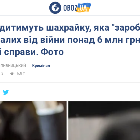
удитимуть шахрайку, яка "зароб
лих від війни понад 6 млн грн
 справи. Фото
пивницький
Кримінал
13
6,8 т.