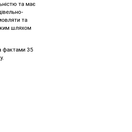
ьністю та має
дівельно-
мовляти та
ським шляхом
а фактами 35
у.