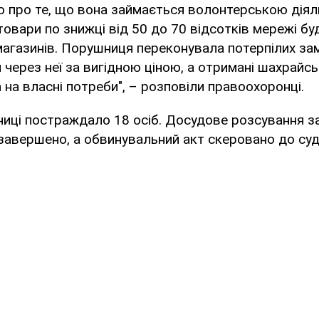
ю про те, що вона займається волонтерською діял
товари по знижці від 50 до 70 відсотків мережі бу
агазинів. Порушниця переконувала потерпілих за
 через неї за вигідною ціною, а отримані шахрай
 на власні потреби", – розповіли правоохоронці.
ниці постраждало 18 осіб. Досудове розсування з
авершено, а обвинувальний акт скеровано до суд