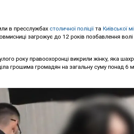
или в пресслужбах
столичної поліції
та
Київської м
ловмисниці загрожує до 12 років позбавлення волі
улого року правоохоронці викрили жінку, яка шах
ла грошима громадян на загальну суму понад 6 м