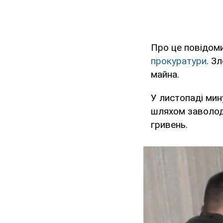
Про це повідом
прокуратури
. З
майна.
У листопаді мин
шляхом заволоді
гривень.