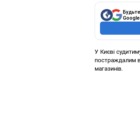
Будьте
Google
У Києві судитим
постраждалим ві
магазинів.