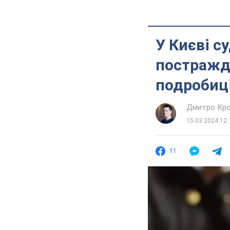
У Києві с
постражда
подробиці
Дмитро Кро
15.03.2024 12:
11