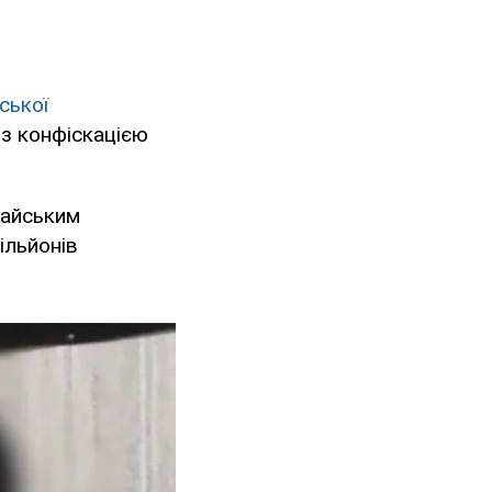
іської
 з конфіскацією
райським
ільйонів