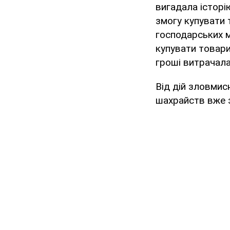
вигадала історі
змогу купувати 
господарських м
купувати товари
гроші витрачала
Від дій зловмис
шахрайств вже з