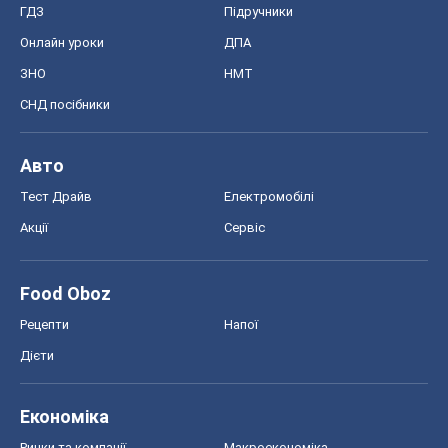
ГДЗ
Підручники
Онлайн уроки
ДПА
ЗНО
НМТ
СНД посібники
Авто
Тест Драйв
Електромобілі
Акції
Сервіс
Food Oboz
Рецепти
Напої
Дієти
Економіка
Ринки та компанії
Макроекономіка