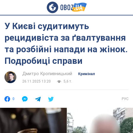
У Києві судитимуть
рецидивіста за ґвалтування
та розбійні напади на жінок.
Подробиці справи
Дмитро Кропивницький
Кримінал
26.11.2025 13:20
5,6 т.
0
РУС