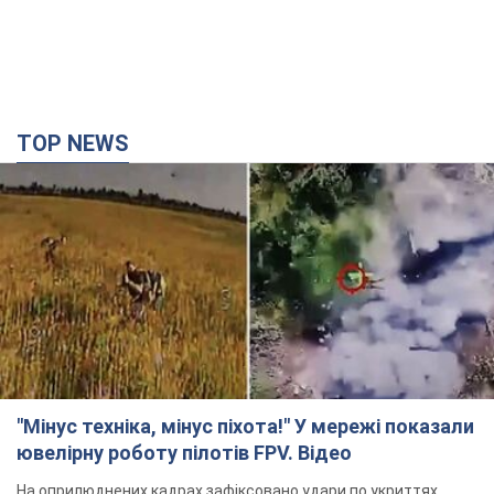
TOP NEWS
"Мінус техніка, мінус піхота!" У мережі показали
ювелірну роботу пілотів FPV. Відео
На оприлюднених кадрах зафіксовано удари по укриттях,