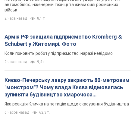
автомобілях, інженерній техніці та живій силі російських
військ
2 часа назад
8,1 т.
Армія РФ знищила підприємство Kromberg &
Schubert у Житомирі. Фото
Коли поновить роботу підприємство, наразі невідомо
2 часа назад
9,4 т.
Києво-Печерську лавру закриють 80-метровим
"монстром"? Чому влада Києва відмовилась
зупиняти будівництво хмарочоса
"московського вірянина"
Яка реакція Кличка на петицію щодо скасування будівництва
6 часов назад
62,3 т.