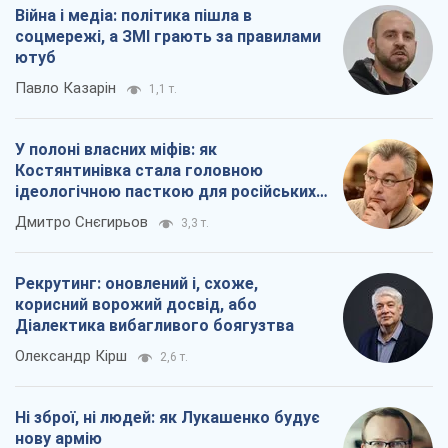
Війна і медіа: політика пішла в
соцмережі, а ЗМІ грають за правилами
ютуб
Павло Казарін
1,1 т.
У полоні власних міфів: як
Костянтинівка стала головною
ідеологічною пасткою для російських
окупантів
Дмитро Снєгирьов
3,3 т.
Рекрутинг: оновлений і, схоже,
корисний ворожий досвід, або
Діалектика вибагливого боягузтва
Олександр Кірш
2,6 т.
Ні зброї, ні людей: як Лукашенко будує
нову армію