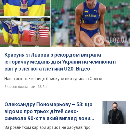
Красуня зі Львова з рекордом виграла
історичну медаль для України на чемпіонаті
світу з легкої атлетики U20. Відео
Наша співвітчизниця блискуче виступила в Орегоні
8 часов назад
38,5 т.
Олександру Пономарьову – 53: що
відомо про трьох дітей секс-
символа 90-х та який вигляд вони
мають
За розвитком кар'єри артист не забував про