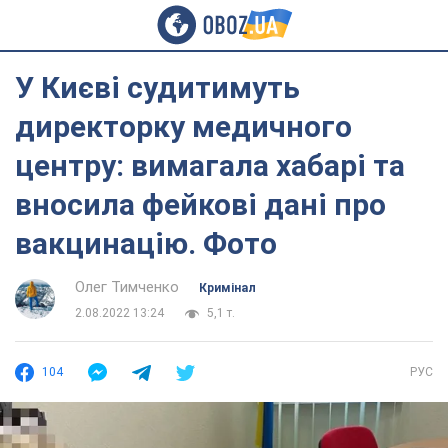
У Києві судитимуть
директорку медичного
центру: вимагала хабарі та
вносила фейкові дані про
вакцинацію. Фото
Олег Тимченко
Кримінал
2.08.2022 13:24
5,1 т.
104
РУС