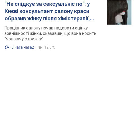
"Не слідкує за сексуальністю": у
Києві консультант салону краси
образив жінку після хімієтерапії,
розгорівся скандал. Фото
Працівник салону почав надавати оцінку
зовнішності жінки, сказавши, що вона носить
"чоловічу стрижку"
3 часа назад
12,5 т.