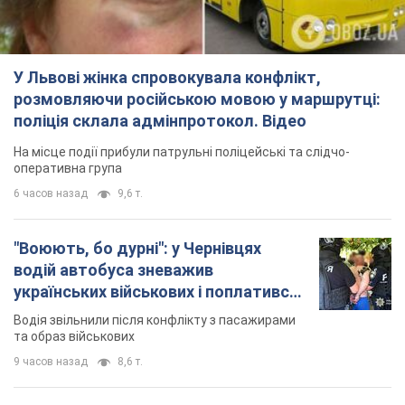
У Львові жінка спровокувала конфлікт,
розмовляючи російською мовою у маршрутці:
поліція склала адмінпротокол. Відео
На місце події прибули патрульні поліцейські та слідчо-
оперативна група
6 часов назад
9,6 т.
"Воюють, бо дурні": у Чернівцях
водій автобуса зневажив
українських військових і поплатився.
Відео
Водія звільнили після конфлікту з пасажирами
та образ військових
9 часов назад
8,6 т.