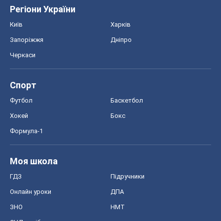
Регіони України
Київ
Харків
Запоріжжя
Дніпро
Черкаси
Спорт
Футбол
Баскетбол
Хокей
Бокс
Формула-1
Моя школа
ГДЗ
Підручники
Онлайн уроки
ДПА
ЗНО
НМТ