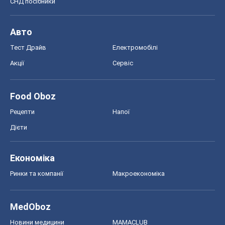
СНД посібники
Авто
Тест Драйв
Електромобілі
Акції
Сервіс
Food Oboz
Рецепти
Напої
Дієти
Економіка
Ринки та компанії
Макроекономіка
MedOboz
Новини медицини
MAMACLUB