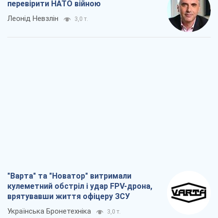
перевірити НАТО війною
Леонід Невзлін
3,0 т.
"Варта" та "Новатор" витримали
кулеметний обстріл і удар FPV-дрона,
врятувавши життя офіцеру ЗСУ
Українська Бронетехніка
3,0 т.