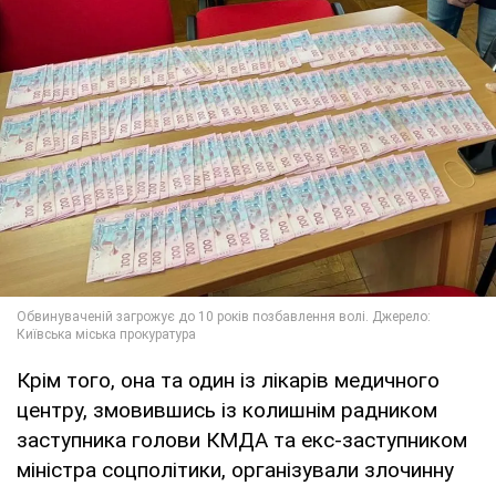
Крім того, она та один із лікарів медичного
центру, змовившись із колишнім радником
заступника голови КМДА та екс-заступником
міністра соцполітики, організували злочинну