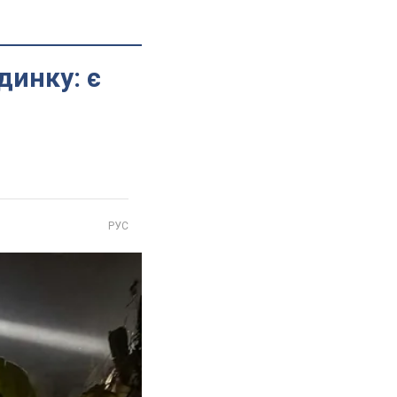
динку: є
РУС