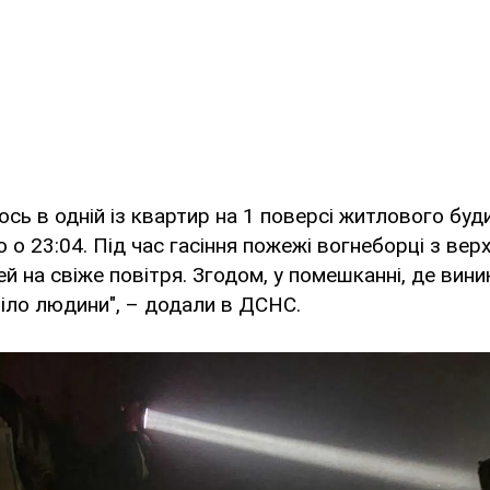
ось в одній із квартир на 1 поверсі житлового буд
 о 23:04. Під час гасіння пожежі вогнеборці з верх
ей на свіже повітря. Згодом, у помешканні, де вин
іло людини", – додали в ДСНС.