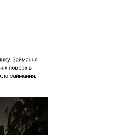
инку. Займання
ніх поверхів
икло займання,