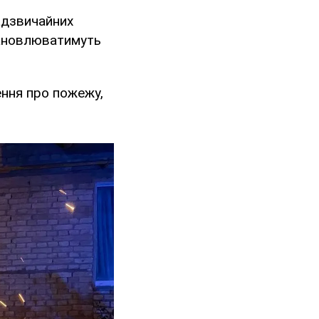
адзвичайних
тановлюватимуть
ення про пожежу,