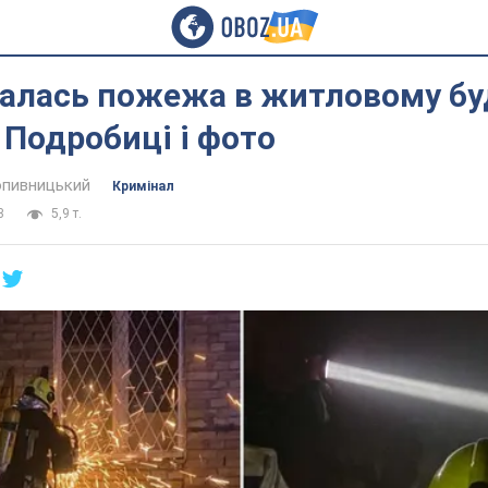
талась пожежа в житловому бу
 Подробиці і фото
пивницький
Кримінал
3
5,9 т.