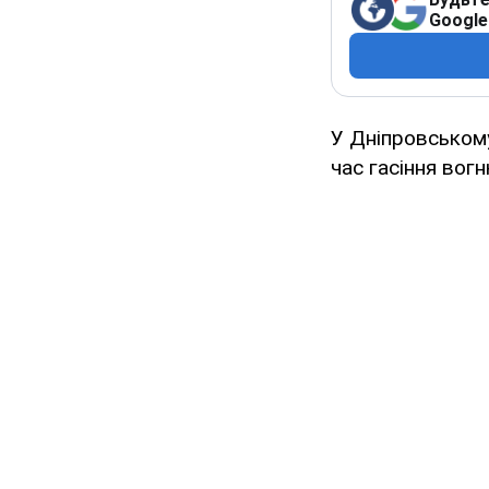
Google
У Дніпровському
час гасіння вог