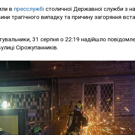
или в
пресслужбі
столичної Державної служби з н
вини трагічного випадку та причину загоряння вс
тувальники, 31 серпня о 22:19 надійшло повідомл
вулиці Сірожупанників.