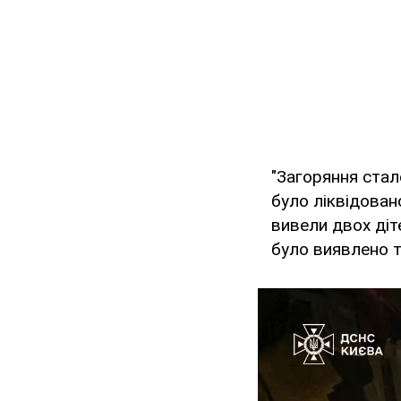
"Загоряння стал
було ліквідовано
вивели двох діт
було виявлено т