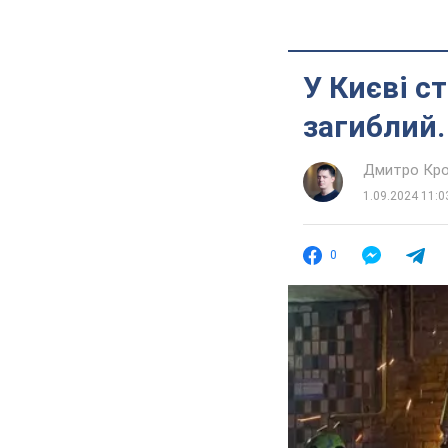
У Києві с
загиблий.
Дмитро Кро
1.09.2024 11:0
0