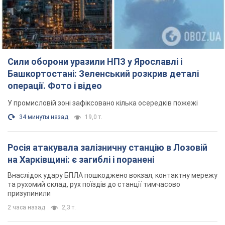
Росія атакувала залізничну станцію в Лозовій
на Харківщині: є загиблі і поранені
Внаслідок удару БПЛА пошкоджено вокзал, контактну мережу
та рухомий склад, рух поїздів до станції тимчасово
призупинили
2 часа назад
2,3 т.
ВАКС обрав запобіжний захід експосолці
України у США Стефанішиній: що відомо про
справу
Суд не повністю задовольнив клопотання прокуратури
час назад
6,1 т.