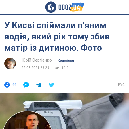
У Києві спіймали п'яним
водія, який рік тому збив
матір із дитиною. Фото
Юрій Сергієнко
Кримінал
22.03.2021 23:29
16,6 т.
44
РУС