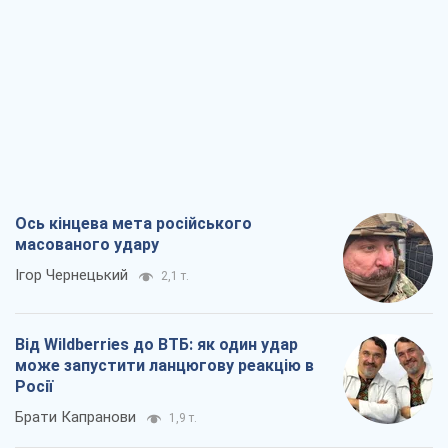
Ігор Чернецький
2,1 т.
Від Wildberries до ВТБ: як один удар
може запустити ланцюгову реакцію в
Росії
Брати Капранови
1,9 т.
Податкові перевірки після 1 серпня 2026
року: як горизонт контролю
скорочується з 6,5 до 3 років
Вікторія Карпова
2,4 т.
В США батьки через суд звинувачують
TikTok у смерті своїх дітей, або Атака
КНР на молодь
Олександр Кірш
1,4 т.