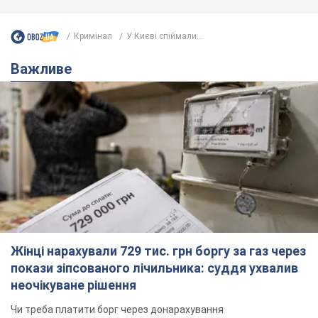
Жінці нарахували 729 тис. грн боргу за газ через
покази зіпсованого лічильника: суддя ухвалив
неочікуване рішення
Чи треба платити борг через донарахування
4 часа назад
4,5 т.
"Це Україна напала!" Оксана Вояж
викрила київського поета, якого
"зазомбували": він навіть російської
не знав, а тепер хоче геноциду
Як зазначила артистка, письменник був
українців
фанатом України, але після переїзду в РФ йому
"промили мозок"
2 часа назад
2,2 т.