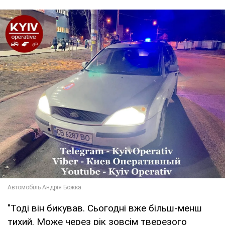
"Тоді він бикував. Сьогодні вже більш-менш
тихий. Може через рік зовсім тверезого