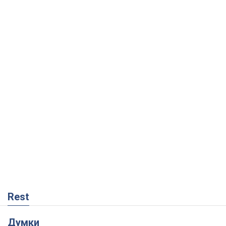
Rest
Думки
На якому боці історії виступає Дональд
Трамп?
Віктор Каспрук
2,0 т.
Як протидіяти російській балістиці
Віталій Портников
18,9 т.