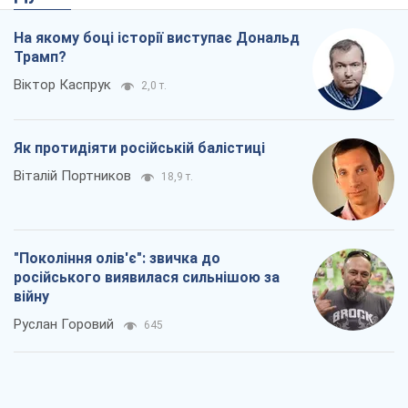
"Покоління олів'є": звичка до
російського виявилася сильнішою за
війну
Руслан Горовий
645
Ось кінцева мета російського
масованого удару