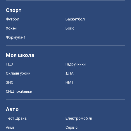
ЗНО
НМТ
СНД посібники
Авто
Тест Драйв
Електромобілі
Акції
Сервіс
Food Oboz
Рецепти
Напої
Дієти
Економіка
Ринки та компанії
Макроекономіка