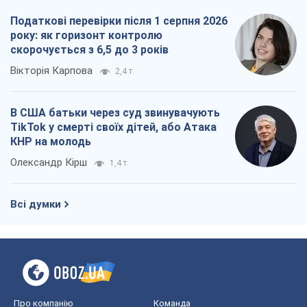
Всі думки
Про компанію
Команда
Правова інформація
Політика конфіденційності
Реклама на сайті
Документи
Редакційна політика
Журналісти OBOZ.UA на місці
подій
OBOZ.UA
Політика
Світ
Розслідування