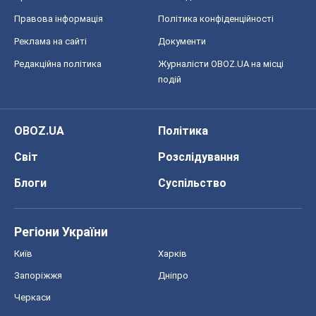
Блоги
Суспільство
Регіони України
Київ
Харків
Запоріжжя
Дніпро
Черкаси
Спорт
Футбол
Баскетбол
Хокей
Бокс
Формула-1
Моя школа
ГДЗ
Підручники
Онлайн уроки
ДПА