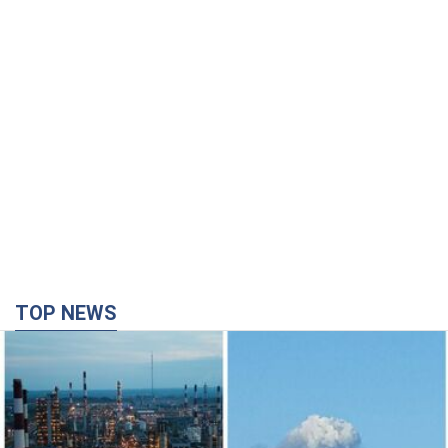
TOP NEWS
Сили оборони уразили НПЗ у Ярославлі і
Башкортостані: Зеленський розкрив деталі
операції. Фото і відео
У промисловій зоні зафіксовано кілька осередків пожежі
34 минуты назад
19,0 т.