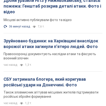
Дрони уразили НПЗ у Нижньокамську, сталась
пожежа: Генштаб розкрив деталі атаки. Фото і
відео
Місцеві активно публікували фото та відео
36 минут назад
7,6 т.
Зруйновано будинки: на Харківщині внаслідок
ворожої атаки загинули п’ятеро людей. Фото
Правоохоронці документують наслідки атаки та фіксують
воєнний злочин
час назад
1,3 т.
СБУ затримала блогера, який коригував
російські удари на Донеччині. Фото
Також зловмисник агітував місцевих жителів підтримувати
російські збройні формування
час назад
1,2 т.