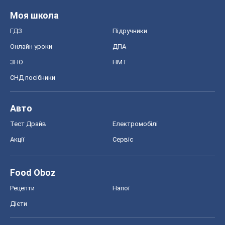
Моя школа
ГДЗ
Підручники
Онлайн уроки
ДПА
ЗНО
НМТ
СНД посібники
Авто
Тест Драйв
Електромобілі
Акції
Сервіс
Food Oboz
Рецепти
Напої
Дієти