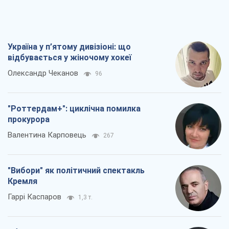
Україна у п’ятому дивізіоні: що
відбувається у жіночому хокеї
Олександр Чеканов
96
"Роттердам+": циклічна помилка
прокурора
Валентина Карповець
267
"Вибори" як політичний спектакль
Кремля
Гаррі Каспаров
1,3 т.