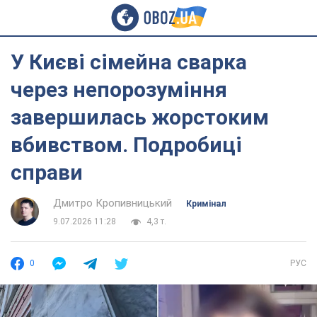
У Києві сімейна сварка
через непорозуміння
завершилась жорстоким
вбивством. Подробиці
справи
Дмитро Кропивницький
Кримінал
9.07.2026 11:28
4,3 т.
0
РУС