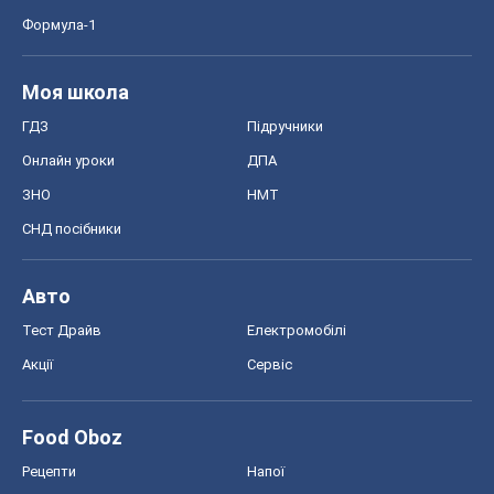
Формула-1
Моя школа
ГДЗ
Підручники
Онлайн уроки
ДПА
ЗНО
НМТ
СНД посібники
Авто
Тест Драйв
Електромобілі
Акції
Сервіс
Food Oboz
Рецепти
Напої