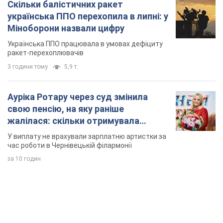
Скільки балістичних ракет
українська ППО перехопила в липні: у
Міноборони назвали цифру
Українська ППО працювала в умовах дефіциту
ракет-перехоплювачів
3 години тому
5,9 т.
Ауріка Ротару через суд змінила
свою пенсію, на яку раніше
жалілася: скільки отримувала
співачка
У виплату не врахували зарплатню артистки за
час роботи в Чернівецькій філармонії
за 10 годин