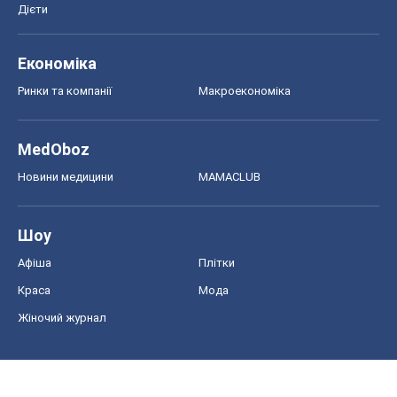
Дієти
Економіка
Ринки та компанії
Макроекономіка
MedOboz
Новини медицини
MAMACLUB
Шоу
Афіша
Плітки
Краса
Мода
Жіночий журнал