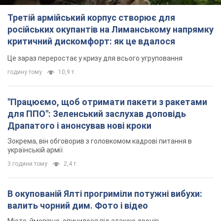
Третій армійський корпус створює для
російських окупантів на Лиманському напрямку
критичний дискомфорт: як це вдалося
Це зараз переростає у кризу для всього угруповання
годину тому
10,9 т.
"Працюємо, щоб отримати пакети з ракетами
для ППО": Зеленський заслухав доповідь
Драпатого і анонсував нові кроки
Зокрема, він обговорив з головкомом кадрові питання в
українській армії
3 години тому
2,4 т.
В окупованій Ялті прогриміли потужні вибухи:
валить чорний дим. Фото і відео
Місто, ймовірно, опинилося під атакою дронів