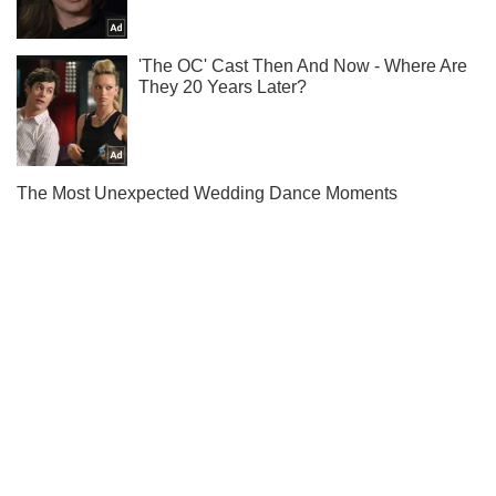
Не набридаємо! Тільки найважливіше - підписуйся на наш
Telegram-канал
Підписатись
Підписатись
Кримінал
У Києві Росія...
Важливе