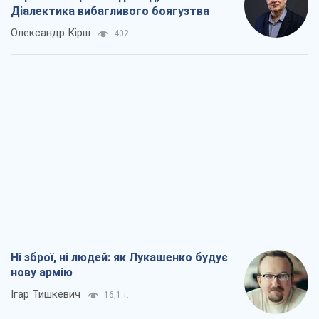
Ні зброї, ні людей: як Лукашенко будує
нову армію
Ігар Тишкевич
16,1 т.
Коли закінчиться війна?
Юрій Хрістензен
11,9 т.
Україна вступила в надзвичайний
економічний стан. Чи є світло вкінці
тунелю?
Вадим Денисенко
9,5 т.