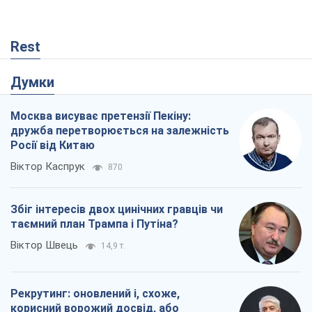
Збіг інтересів двох цинічних гравців чи
таємний план Трампа і Путіна?
Віктор Швець
14,9 т.
Рекрутинг: оновлений і, схоже,
корисний ворожий досвід, або
Діалектика вибагливого боягузтва
Олександр Кірш
402