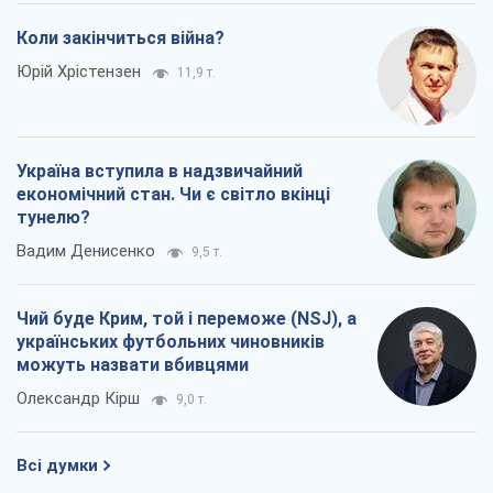
Чий буде Крим, той і переможе (NSJ), а
українських футбольних чиновників
можуть назвати вбивцями
Олександр Кірш
9,0 т.
Всі думки
Про компанію
Команда
Правова інформація
Політика конфіденційності
Реклама на сайті
Документи
Редакційна політика
Журналісти OBOZ.UA на місці
подій