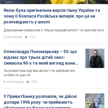
мають
За розвитком кар'єри артист не забував про
особисте щастя
8 часов назад
7,8 т.
У ПриватБанку розповіли, чи дійсні
долари 1996 року: чи приймають
обмінники та банки такі купюри
Що робити, якщо банки та обмінні пункти не
приймають старі долари
10 часов назад
70,0 т.