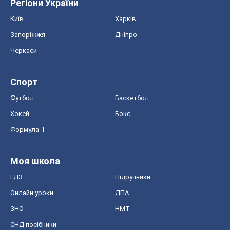
Моя школа
ГДЗ
Підручники
Онлайн уроки
ДПА
ЗНО
НМТ
СНД посібники
Авто
Тест Драйв
Електромобілі
Акції
Сервіс
Food Oboz
Рецепти
Напої
Дієти