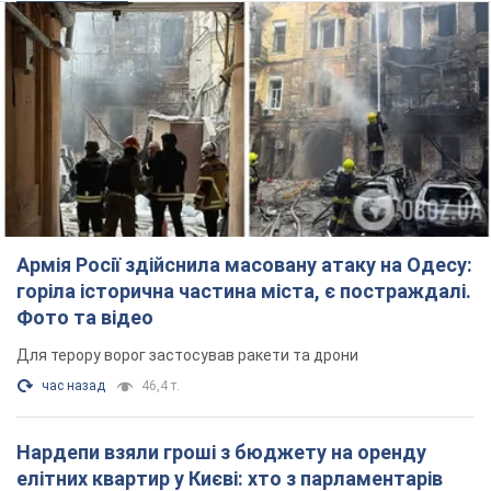
Фото та відео
Для терору ворог застосував ракети та дрони
час назад
46,4 т.
Нардепи взяли гроші з бюджету на оренду
елітних квартир у Києві: хто з парламентарів
просив кошти та де поселився
Як працює особлива соціальна гарантія та хто нею
користується
5 часов назад
51,9 т.
Російська армія обстріляла дві сусідні
багатоповерхівки в Харкові: двоє загиблих,
більше 20 постраждалих
Ворог навмисно обстрілює житлові будинки
24 минуты назад
3,8 т.