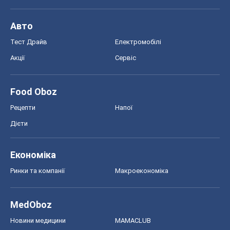
Економіка
Ринки та компанії
Макроекономіка
MedOboz
Новини медицини
MAMACLUB
Шоу
Афіша
Плітки
Краса
Мода
Жіночий журнал