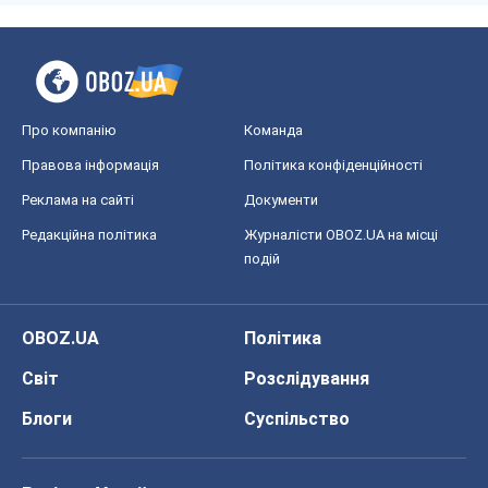
OBOZ.UA
Політика
Світ
Розслідування
Блоги
Суспільство
Регіони України
Київ
Харків
Запоріжжя
Дніпро
Черкаси
Спорт
Футбол
Баскетбол
Хокей
Бокс
Формула-1