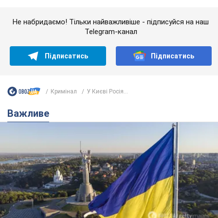
Якою була оригінальна версія гімну України та
чому її боялася Російська імперія: про це не
розповідають у школі
Державним символом є тільки перший куплет та приспів пісні
3 часа назад
9,3 т.
Олександру Пономарьову – 53: що
відомо про трьох дітей секс-
символа 90-х та який вигляд вони