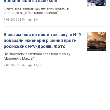
бальної зали за $400 млн
Трамп вже заявив, що негайно подасть
апеляцію а це "жахливе рішення"
7.08.2026 23:54
3,6 т.
Війна змінює не лише тактику: в НГУ
показали інженерні рішення проти
російських FPV-дронів. Фото
Це "постапокаліптична естетика зі світу
"Шаленого Макса"
7.08.2026 23:47
10,2 т.