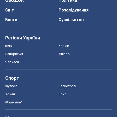
OBOZ.UA
Політика
Світ
Розслідування
Блоги
Суспільство
Регіони України
Київ
Харків
Запоріжжя
Дніпро
Черкаси
Спорт
Футбол
Баскетбол
Хокей
Бокс
Формула-1