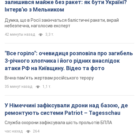
залишився майже без ракет: як бути Україні?
Інтерв’ю з Мельником
Думка, що в Росії закінчаться балістичні ракети, вкрай
небезпечна, наголосив експерт
42 минуты назад
3,3 т.
"Все горіло": очевидиця розповіла про загибель
3-річного хлопчика і його рідних внаслідок
атаки РФ на Київщину. Відео та фото
Вічна пам'ять жертвам російського терору
35 минут назад
1,1 т.
У Німеччині зафіксували дрони над базою, де
ремонтують системи Patriot – Tagesschau
Служба охорони зафіксувала шість прольотів БПЛА
час назад
264