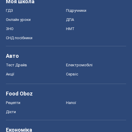
Моя школа
ГДЗ
Підручники
Онлайн уроки
ДПА
ЗНО
НМТ
СНД посібники
Авто
Тест Драйв
Електромобілі
Акції
Сервіс
Food Oboz
Рецепти
Напої
Дієти
Економіка