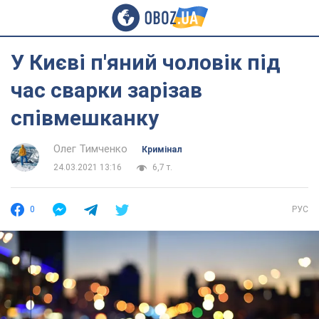
У Києві п'яний чоловік під
час сварки зарізав
співмешканку
Олег Тимченко
Кримінал
24.03.2021 13:16
6,7 т.
0
РУС