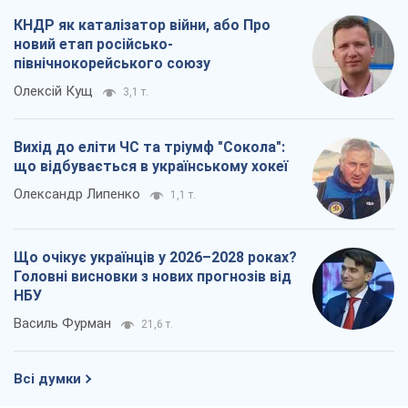
Що очікує українців у 2026–2028 роках?
Головні висновки з нових прогнозів від
НБУ
Василь Фурман
21,6 т.
Всі думки
Про компанію
Команда
Правова інформація
Політика конфіденційності
Реклама на сайті
Документи
Редакційна політика
Журналісти OBOZ.UA на місці
подій