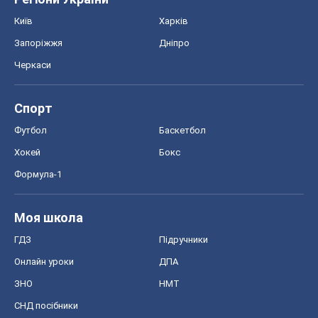
Моя школа
ГДЗ
Підручники
Онлайн уроки
ДПА
ЗНО
НМТ
СНД посібники
Авто
Тест Драйв
Електромобілі
Акції
Сервіс
Food Oboz
Рецепти
Напої
Дієти