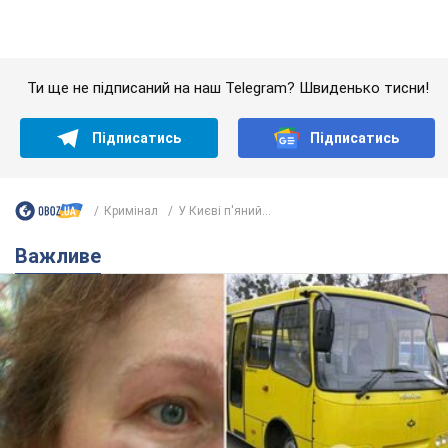
У Львові жінка спровокувала конфлікт,
розмовляючи російською мовою у маршрутці:
поліція склала адмінпротокол. Відео
На місце події прибули патрульні поліцейські та слідчо-
оперативна група
6 часов назад
9,7 т.
"Воюють, бо дурні": у Чернівцях