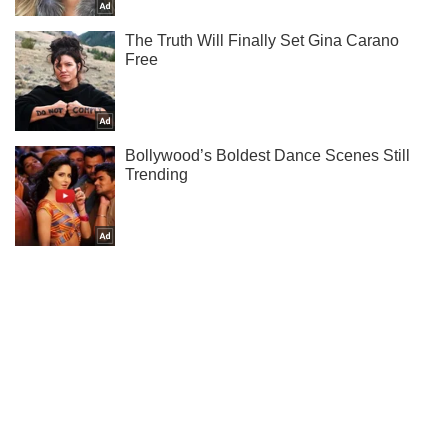
Ти ще не підписаний на наш Telegram? Швиденько тисни!
Підписатись
Підписатись
Кримінал
У Києві п'яний...
Важливе