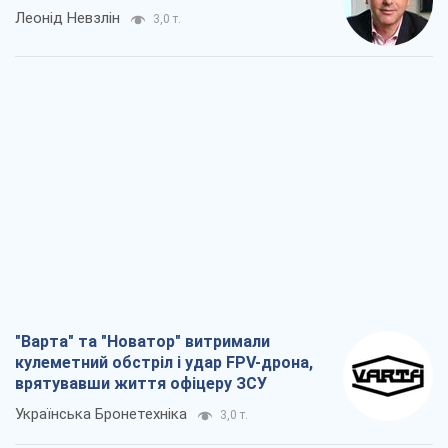
"Варта" та "Новатор" витримали
кулеметний обстріл і удар FPV-дрона,
врятувавши життя офіцеру ЗСУ
Українська Бронетехніка
3,0 т.
КНДР як каталізатор війни, або Про
новий етап російсько-
північнокорейського союзу
Олексій Кущ
3,1 т.
Вихід до еліти ЧС та тріумф "Сокола":
що відбувається в українському хокеї
Олександр Липенко
1,1 т.