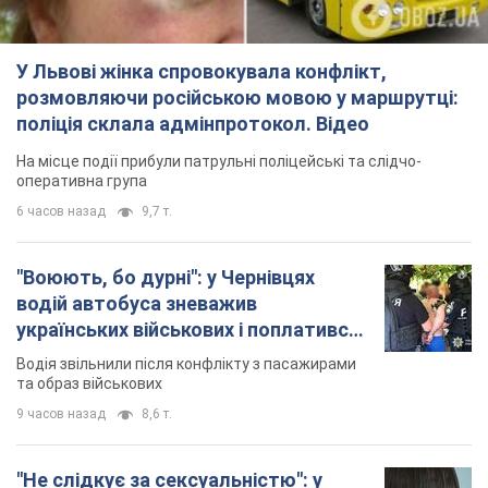
водій автобуса зневажив
українських військових і поплатився.
Відео
Водія звільнили після конфлікту з пасажирами
та образ військових
9 часов назад
8,6 т.
"Не слідкує за сексуальністю": у
Києві консультант салону краси
образив жінку після хімієтерапії,
розгорівся скандал. Фото
Працівник салону почав надавати оцінку
зовнішності жінки, сказавши, що вона носить
"чоловічу стрижку"
3 часа назад
13,1 т.