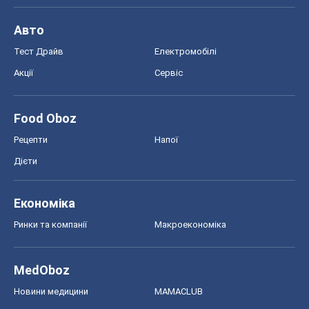
Економіка
Ринки та компанії
Макроекономіка
MedOboz
Новини медицини
MAMACLUB
Шоу
Афіша
Плітки
Краса
Мода
Жіночий журнал