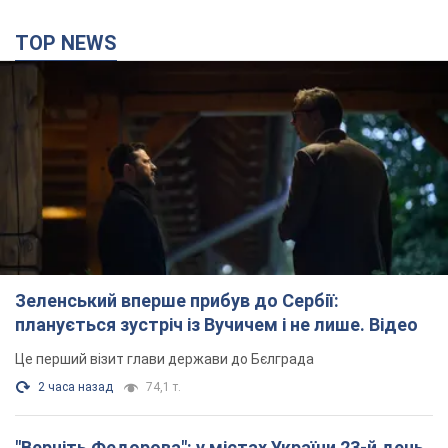
Зеленський вперше прибув до Сербії:
планується зустріч із Вучичем і не лише. Відео
Це перший візит глави держави до Бєлграда
2 часа назад
74,1 т.
"Верніть Федорова": у містах України 23-й день
поспіль тривають масові мітинги з
картонками. Фото і відео
Учасники акцій продовжують серію щоденних протестів
3 часа назад
2,1 т.
Сенат США схвалив законопроєкт Грема про
санкції проти Росії: що далі
Документ передбачає нові економічні обмеження
2 часа назад
4,5 т.