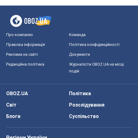
OBOZ.UA
Політика
Світ
Розслідування
Блоги
Суспільство
Регіони України
Київ
Харків
Запоріжжя
Дніпро
Черкаси
Спорт
Футбол
Баскетбол
Хокей
Бокс
Формула-1