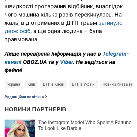
швидкості протаранив відбійник, внаслідок
чого машина кілька разів перекинулась. На
жаль, від отриманих в ДТП травм
загинуло
двоє осіб
, а ще одна людина – була
травмована.
Лише перевірена інформація у нас в
Telegram-
каналі
OBOZ.UA та у
Viber
. Не ведіться на
фейки!
Україна
Київ
ДТП в Києві
ДТП в Україні
Новини Києва та Ки
Редакційна політика