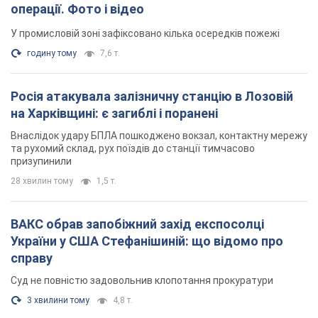
операції. Фото і відео
У промисловій зоні зафіксовано кілька осередків пожежі
годину тому
7,6 т.
Росія атакувала залізничну станцію в Лозовій
на Харківщині: є загиблі і поранені
Внаслідок удару БПЛА пошкоджено вокзал, контактну мережу
та рухомий склад, рух поїздів до станції тимчасово
призупинили
28 хвилин тому
1,5 т.
ВАКС обрав запобіжний захід експосолці
України у США Стефанішиній: що відомо про
справу
Суд не повністю задовольнив клопотання прокуратури
3 хвилини тому
4,8 т.