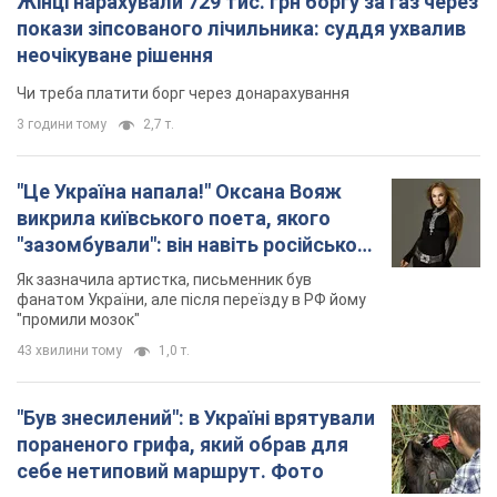
Жінці нарахували 729 тис. грн боргу за газ через
покази зіпсованого лічильника: суддя ухвалив
неочікуване рішення
Чи треба платити борг через донарахування
3 години тому
2,7 т.
"Це Україна напала!" Оксана Вояж
викрила київського поета, якого
"зазомбували": він навіть російської
не знав, а тепер хоче геноциду
Як зазначила артистка, письменник був
українців
фанатом України, але після переїзду в РФ йому
"промили мозок"
43 хвилини тому
1,0 т.
"Був знесилений": в Україні врятували
пораненого грифа, який обрав для
себе нетиповий маршрут. Фото