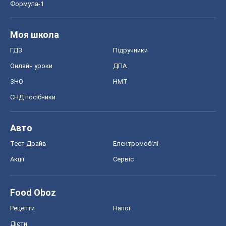
Формула-1
Моя школа
ГДЗ
Підручники
Онлайн уроки
ДПА
ЗНО
НМТ
СНД посібники
Авто
Тест Драйв
Електромобілі
Акції
Сервіс
Food Oboz
Рецепти
Напої
Дієти