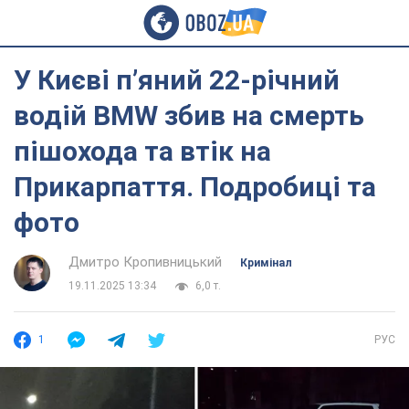
У Києві п’яний 22-річний
водій BMW збив на смерть
пішохода та втік на
Прикарпаття. Подробиці та
фото
Дмитро Кропивницький
Кримінал
19.11.2025 13:34
6,0 т.
1
РУС