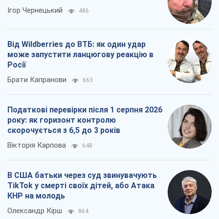
Ігор Чернецький
486
Від Wildberries до ВТБ: як один удар
може запустити ланцюгову реакцію в
Росії
Брати Капранови
663
Податкові перевірки після 1 серпня 2026
року: як горизонт контролю
скорочується з 6,5 до 3 років
Вікторія Карпова
648
В США батьки через суд звинувачують
TikTok у смерті своїх дітей, або Атака
КНР на молодь
Олександр Кірш
864