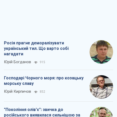
"Покоління олів'є": звичка до
російського виявилася сильнішою за
війну
Руслан Горовий
3,7 т.
Ось кінцева мета російського
масованого удару
Ігор Чернецький
4,9 т.
Всі думки
Про компанію
Команда
Правова інформація
Політика конфіденційності