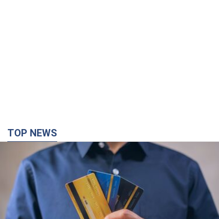
Мікрокредити без міфів: три типові сценарії
позичальника і план дій, щоб вберегти свої
гроші
Що мають діяти українці, аби не переплачувати за "швидку
позику"
33 минуты назад
3,1 т.
Росія вдарила по складах і інфраструктурі на
Дніпропетровщині: є загиблі і поранені. Фото
Заигнуло четверо людей
2 часа назад
5,9 т.