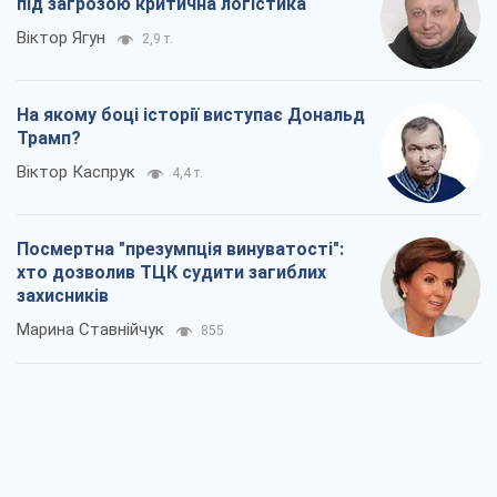
Росія прагне деморалізувати
український тил. Що варто собі
нагадати
Юрій Богданов
915
Господарі Чорного моря: про козацьку
морську славу
Юрій Кирпичов
852