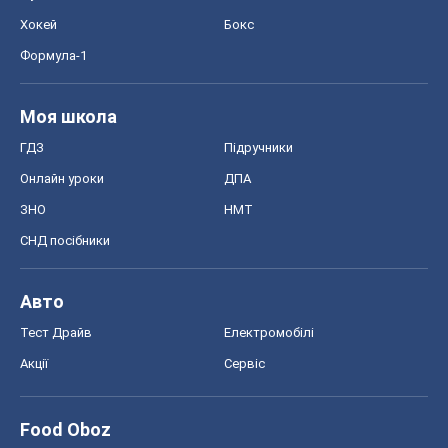
Food Oboz
Рецепти
Напої
Дієти
Економіка
Ринки та компанії
Макроекономіка
MedOboz
Новини медицини
MAMACLUB
Шоу
Афіша
Плітки
Краса
Мода
Жіночий журнал