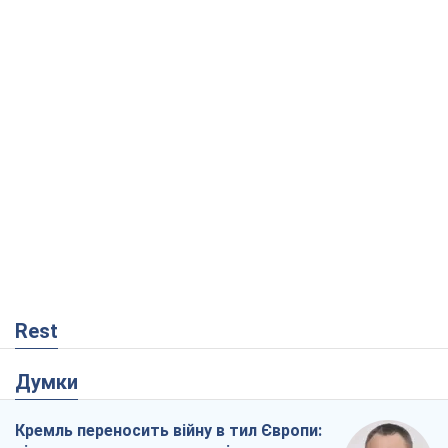
Кремль переносить війну в тил Європи:
під загрозою критична логістика
Віктор Ягун
2,9 т.
На якому боці історії виступає Дональд
Трамп?
Віктор Каспрук
4,4 т.
Посмертна "презумпція винуватості":
хто дозволив ТЦК судити загиблих
захисників
Марина Ставнійчук
855