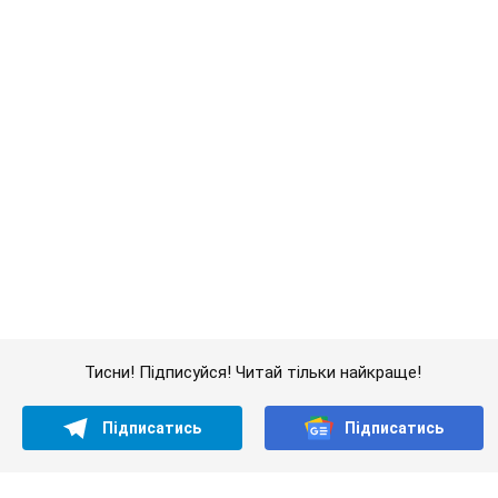
Кримінал
У Києві поліцейський...
Важливе
Жінці нарахували 729 тис. грн боргу за газ через
покази зіпсованого лічильника: суддя ухвалив
неочікуване рішення
Чи треба платити борг через донарахування