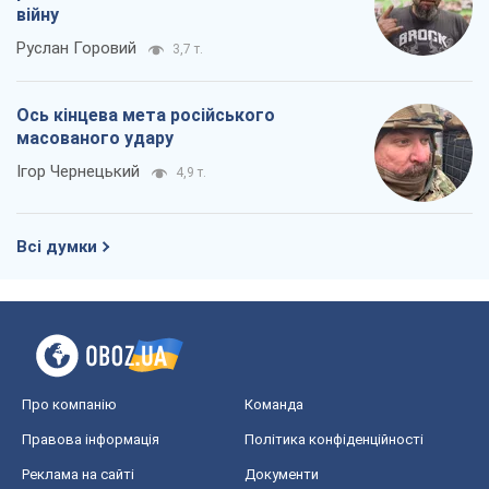
Реклама на сайті
Документи
Редакційна політика
Журналісти OBOZ.UA на місці
подій
OBOZ.UA
Політика
Світ
Розслідування
Блоги
Суспільство
Регіони України
Київ
Харків
Запоріжжя
Дніпро
Черкаси