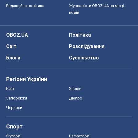
Спорт
Футбол
Баскетбол
Хокей
Бокс
Формула-1
Моя школа
ГДЗ
Підручники
Онлайн уроки
ДПА
ЗНО
НМТ
СНД посібники
Авто
Тест Драйв
Електромобілі
Акції
Сервіс