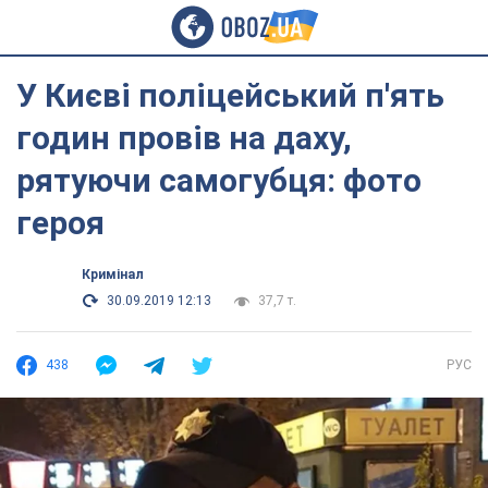
У Києві поліцейський п'ять
годин провів на даху,
рятуючи самогубця: фото
героя
Кримінал
30.09.2019 12:13
37,7 т.
438
РУС