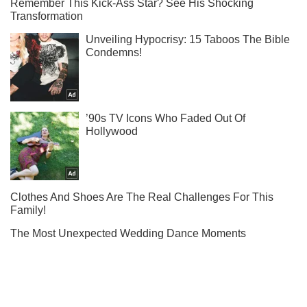
Тисни! Підписуйся! Читай тільки найкраще!
Підписатись
Підписатись