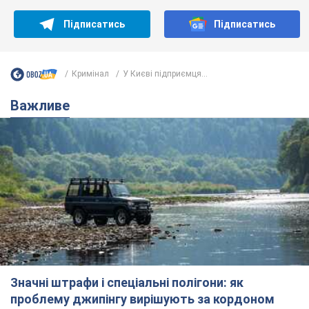
Підписатись
Підписатись
Кримінал
У Києві підприємця...
Важливе
Значні штрафи і спеціальні полігони: як
проблему джипінгу вирішують за кордоном