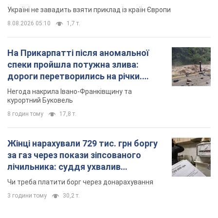
Україні не завадить взяти приклад із країн Європи
8.08.2026 05:10
1,7 т.
На Прикарпатті після аномальної
спеки пройшла потужна злива:
дороги перетворились на річки.
Відео
Негода накрила Івано-Франківщину та
курортний Буковель
8 годин тому
17,8 т.
Жінці нарахували 729 тис. грн боргу
за газ через покази зіпсованого
лічильника: суддя ухвалив
неочікуване рішення
Чи треба платити борг через донарахування
3 години тому
30,2 т.