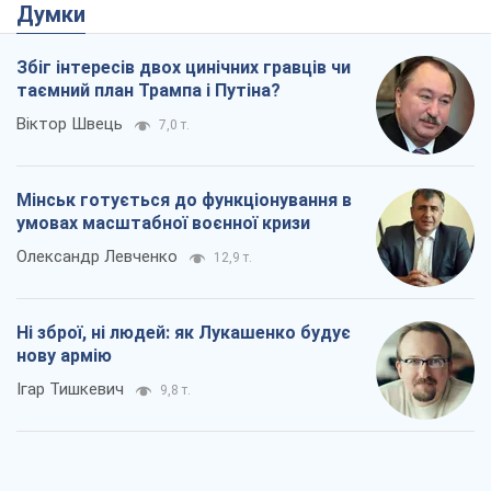
Думки
Збіг інтересів двох цинічних гравців чи
таємний план Трампа і Путіна?
Віктор Швець
7,0 т.
Мінськ готується до функціонування в
умовах масштабної воєнної кризи
Олександр Левченко
12,9 т.
Ні зброї, ні людей: як Лукашенко будує
нову армію
Ігар Тишкевич
9,8 т.