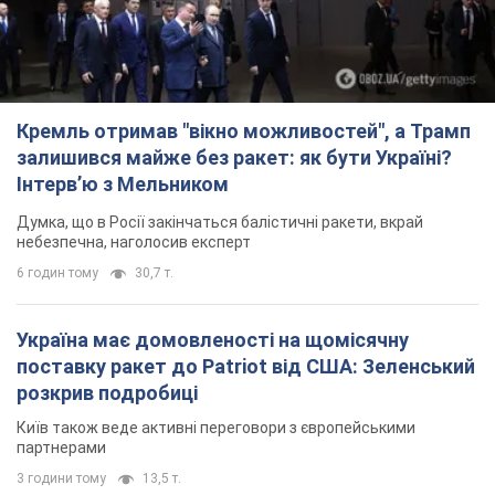
Кремль отримав "вікно можливостей", а Трамп
залишився майже без ракет: як бути Україні?
Інтерв’ю з Мельником
Думка, що в Росії закінчаться балістичні ракети, вкрай
небезпечна, наголосив експерт
6 годин тому
30,7 т.
Україна має домовленості на щомісячну
поставку ракет до Patriot від США: Зеленський
розкрив подробиці
Київ також веде активні переговори з європейськими
партнерами
3 години тому
13,5 т.