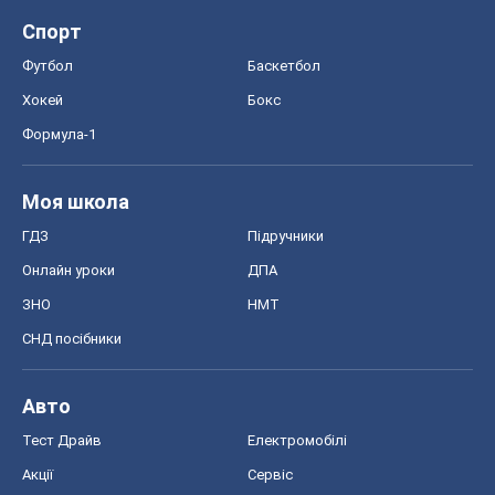
Спорт
Футбол
Баскетбол
Хокей
Бокс
Формула-1
Моя школа
ГДЗ
Підручники
Онлайн уроки
ДПА
ЗНО
НМТ
СНД посібники
Авто
Тест Драйв
Електромобілі
Акції
Сервіс