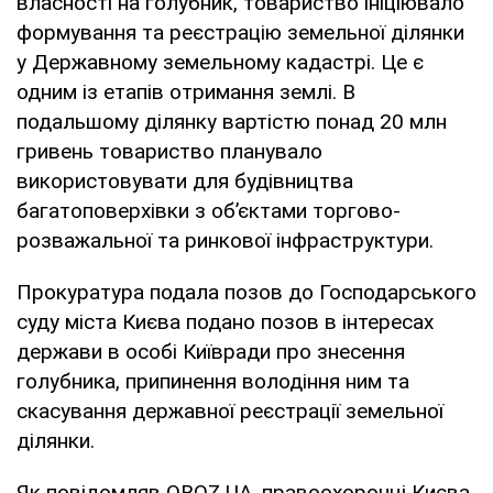
власності на голубник, товариство ініціювало
формування та реєстрацію земельної ділянки
у Державному земельному кадастрі. Це є
одним із етапів отримання землі. В
подальшому ділянку вартістю понад 20 млн
гривень товариство планувало
використовувати для будівництва
багатоповерхівки з об’єктами торгово-
розважальної та ринкової інфраструктури.
Прокуратура подала позов до Господарського
суду міста Києва подано позов в інтересах
держави в особі Київради про знесення
голубника, припинення володіння ним та
скасування державної реєстрації земельної
ділянки.
Як повідомляв OBOZ.UA, правоохоронці Києва