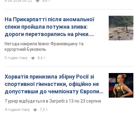
8.08.2026 00:22
4,6 т.
На Прикарпатті після аномальної
спеки пройшла потужна злива:
дороги перетворились на річки.
Відео
Негода накрила Івано-Франківщину та
курортний Буковель
5 годин тому
8,6 т.
Хорватія принизила збірну Росії зі
спортивної гімнастики, офіційно не
допустивши до чемпіонату Європи
основних спортсменів
Турнір відбудеться в Загребі з 13 по 23 серпня
4 години тому
7,5 т.