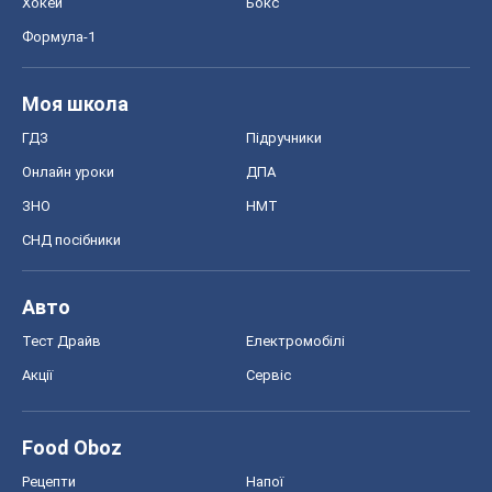
Хокей
Бокс
Формула-1
Моя школа
ГДЗ
Підручники
Онлайн уроки
ДПА
ЗНО
НМТ
СНД посібники
Авто
Тест Драйв
Електромобілі
Акції
Сервіс
Food Oboz
Рецепти
Напої