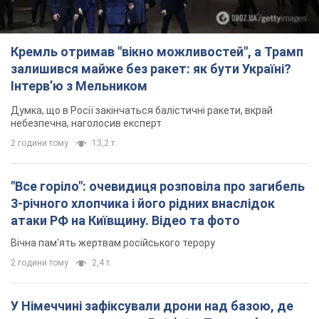
Кремль отримав "вікно можливостей", а Трамп
залишився майже без ракет: як бути Україні?
Інтерв’ю з Мельником
Думка, що в Росії закінчаться балістичні ракети, вкрай
небезпечна, наголосив експерт
2 години тому
13,2 т.
"Все горіло": очевидиця розповіла про загибель
3-річного хлопчика і його рідних внаслідок
атаки РФ на Київщину. Відео та фото
Вічна пам'ять жертвам російського терору
2 години тому
2,4 т.
У Німеччині зафіксували дрони над базою, де