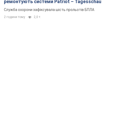
ремонтують системи Patriot – Tagesschau
Служба охорони зафіксувала шість прольотів БПЛА
2 години тому
2,0 т.