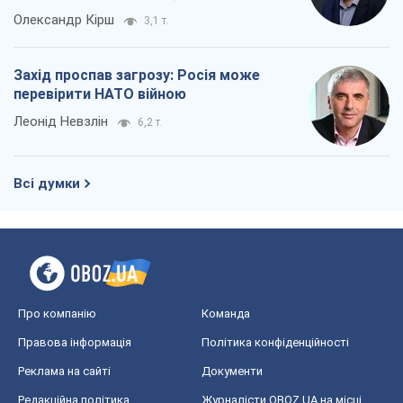
Олександр Кірш
3,1 т.
Захід проспав загрозу: Росія може
перевірити НАТО війною
Леонід Невзлін
6,2 т.
Всі думки
Про компанію
Команда
Правова інформація
Політика конфіденційності
Реклама на сайті
Документи
Редакційна політика
Журналісти OBOZ.UA на місці