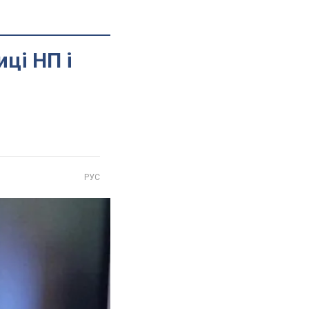
ці НП і
РУС