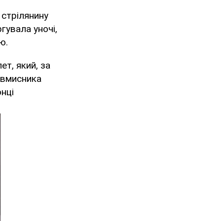
 стрілянину
гувала уночі,
ю.
ет, який, за
овмисника
нці