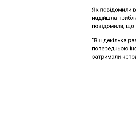
Як повідомили в
надійшла прибли
повідомила, що у
"Він декілька ра
попередньою інф
затримали непод