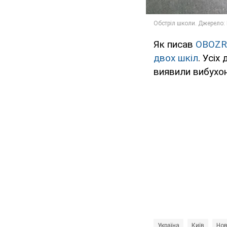
Як писав
OBOZR
двох шкіл
. Усіх
виявили вибухо
Україна
Київ
Нов