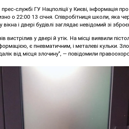
 прес-службі ГУ Нацполіції у Києві, інформація про
зно о 22:00 13 січня. Співробітниця школи, яка чер
 вікна і двері будівлі заглядає невідомий зі зброє
зів вистрілив у двері й утік. На місці виявили пістол
ормацією, є пневматичним, і металеві кульки. Зл
алік від місця злочину", — повідомили правоохоро