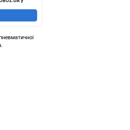
 OBOZ.UA у
 пневматичної
в.