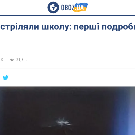
бстріляли школу: перші подроби
10
21,8 т.