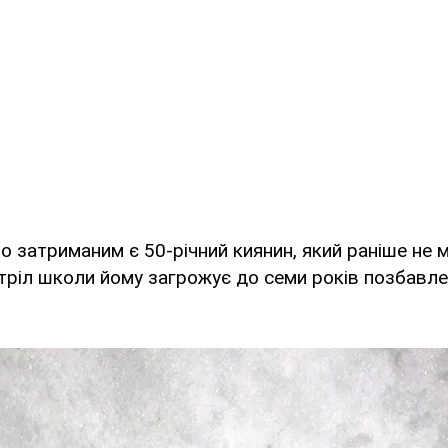
о затриманим є 50-річний киянин, який раніше не 
тріл школи йому загрожує до семи років позбавле