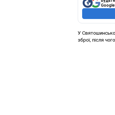
Будьте
Google
У Святошинськом
зброї, після чог