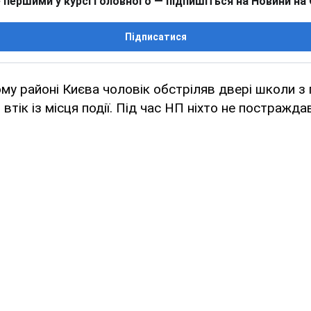
 першими у курсі головного — підпишіться на Новини на
Підписатися
у районі Києва чоловік обстріляв двері школи з
о втік із місця події. Під час НП ніхто не постражда