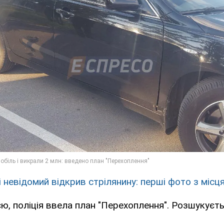
і невідомий відкрив стрілянину: перші фото з місц
ією, поліція ввела план "Перехоплення". Розшукуєт