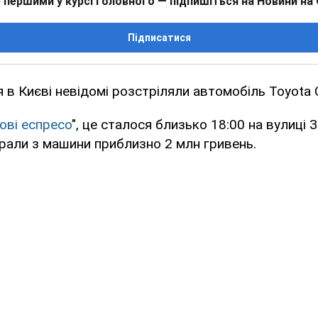
 першими у курсі головного — підпишіться на Новини на
Підписатися
я в Києві невідомі розстріляли автомобіль Toyota 
ові еспресо
", це сталося близько 18:00 на вулиці 
рали з машини приблизно 2 млн гривень.