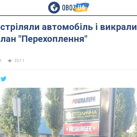
бстріляли автомобіль і викрали
лан "Перехоплення"
8
23,1 т.