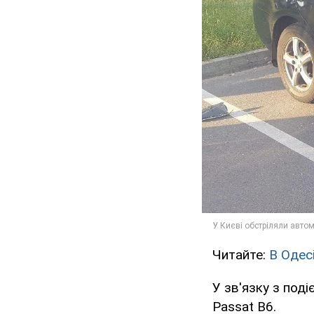
Читайте:
В Одес
У зв'язку з под
Passat B6.