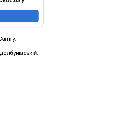
 OBOZ.UA у
Camry.
Здолбунівській.