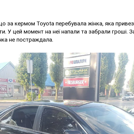
що за кермом Toyota перебувала жінка, яка привезл
ти. У цей момент на неї напали та забрали гроші.
нка не постраждала.