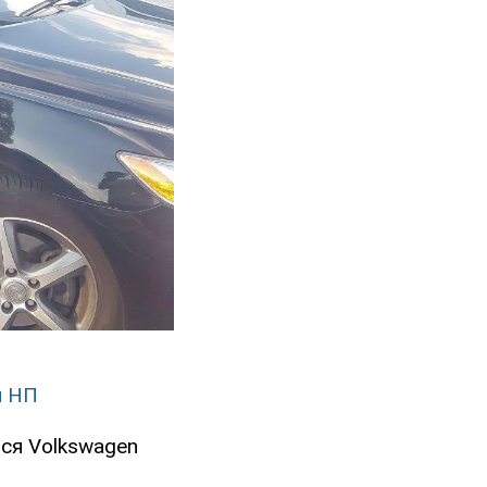
я НП
ься Volkswagen