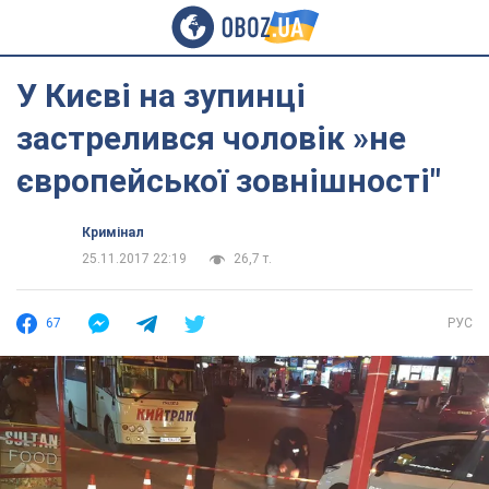
У Києві на зупинці
застрелився чоловік »не
європейської зовнішності"
Кримінал
25.11.2017 22:19
26,7 т.
67
РУС