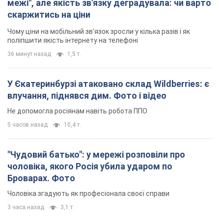
межі", але якість зв'язку деградувала: чи варто
скаржитись на ціни
Чому ціни на мобільний зв'язок зросли у кілька разів і як
поліпшити якість інтернету на телефоні
36 минут назад
1,5 т.
У Єкатеринбурзі атаковано склад Wildberries: є
влучання, піднявся дим. Фото і відео
Не допомогла росіянам навіть робота ППО
5 часов назад
10,4 т.
"Чудовий батько": у мережі розповіли про
чоловіка, якого Росія убила ударом по
Броварах. Фото
Чоловіка згадують як професіонала своєї справи
3 часа назад
3,1 т.