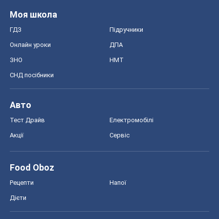
Моя школа
ГДЗ
Підручники
Онлайн уроки
ДПА
ЗНО
НМТ
СНД посібники
Авто
Тест Драйв
Електромобілі
Акції
Сервіс
Food Oboz
Рецепти
Напої
Дієти