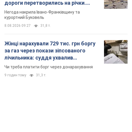
неочікуване рішення
Чи треба платити борг через донарахування
9 годин тому
31,3 т.
TOP NEWS