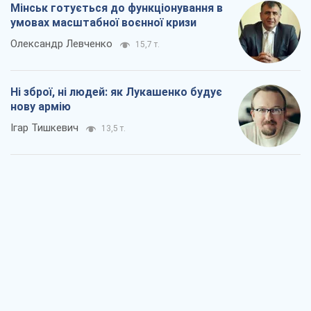
Коли закінчиться війна?
Юрій Хрістензен
8,0 т.
Україна вступила в надзвичайний