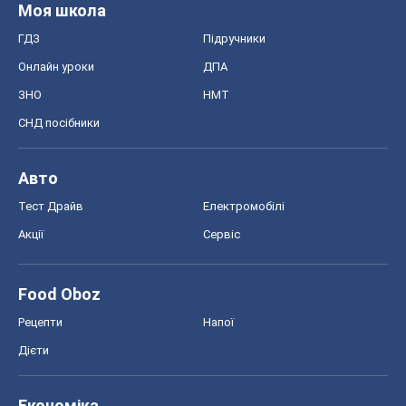
Тест Драйв
Електромобілі
Акції
Сервіс
Food Oboz
Рецепти
Напої
Дієти
Економіка
Ринки та компанії
Макроекономіка
MedOboz
Новини медицини
MAMACLUB
Шоу