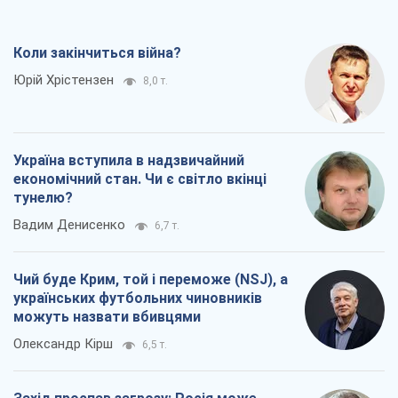
економічний стан. Чи є світло вкінці
тунелю?
Вадим Денисенко
6,7 т.
Чий буде Крим, той і переможе (NSJ), а
українських футбольних чиновників
можуть назвати вбивцями
Олександр Кірш
6,5 т.
Захід проспав загрозу: Росія може
перевірити НАТО війною
Леонід Невзлін
8,0 т.
Всі думки