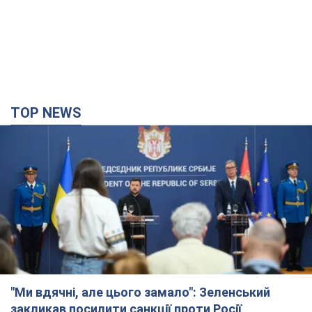
"Ми вдячні, але цього замало": Зеленський
закликав посилити санкції проти Росії
Президент подякував європейським партнерам за фінансову
підтримку
5 годин тому
65,9 т.
Україна придбала у Туреччини 70 балістичних
ракет і багато іншого озброєння: у Держдепі
США оприлюднили список