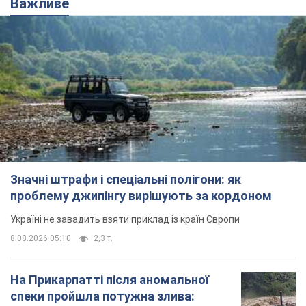
Значні штрафи і спеціальні полігони: як
проблему джипінгу вирішують за кордоном
Україні не завадить взяти приклад із країн Європи
8.08.2026 05:10
2,3 т.
На Прикарпатті після аномальної
спеки пройшла потужна злива:
дороги перетворились на річки.
Відео
Негода накрила Івано-Франківщину та
курортний Буковель
8.08.2026 09:27
31,8 т.
Жінці нарахували 729 тис. грн боргу
за газ через покази зіпсованого
лічильника: суддя ухвалив