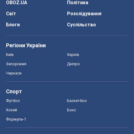
Запоріжжя
Дніпро
Черкаси
Спорт
Футбол
Баскетбол
Хокей
Бокс
Формула-1
Моя школа
ГДЗ
Підручники
Онлайн уроки
ДПА
ЗНО
НМТ
СНД посібники
Авто