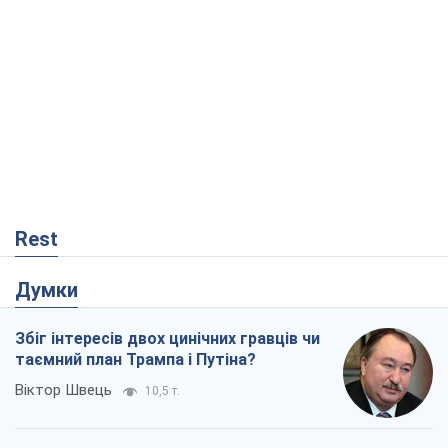
Rest
Думки
Збіг інтересів двох цинічних гравців чи
таємний план Трампа і Путіна?
Віктор Швець
10,5 т.
Мінськ готується до функціонування в
умовах масштабної воєнної кризи
Олександр Левченко
15,7 т.
Ні зброї, ні людей: як Лукашенко будує
нову армію
Ігар Тишкевич
13,5 т.