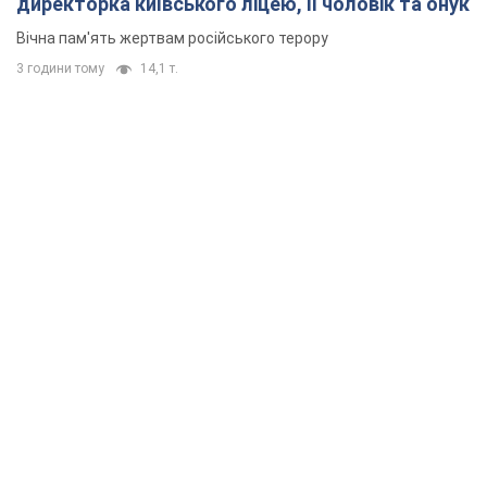
директорка київського ліцею, її чоловік та онук
Вічна пам'ять жертвам російського терору
3 години тому
14,1 т.