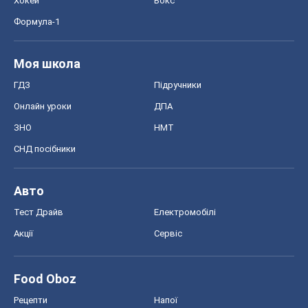
Хокей
Бокс
Формула-1
Моя школа
ГДЗ
Підручники
Онлайн уроки
ДПА
ЗНО
НМТ
СНД посібники
Авто
Тест Драйв
Електромобілі
Акції
Сервіс
Food Oboz
Рецепти
Напої