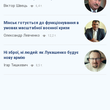
Віктор Швець
6,4 т.
Мінськ готується до функціонування в
умовах масштабної воєнної кризи
Олександр Левченко
12,2 т.
Ні зброї, ні людей: як Лукашенко будує
нову армію
Ігар Тишкевич
8,5 т.