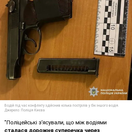
"Поліцейські з’ясували, що між водіями
сталася дорожня суперечка через