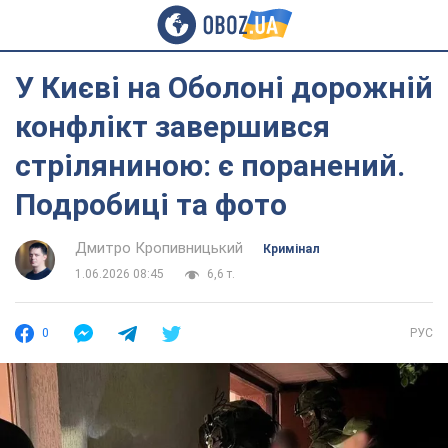
У Києві на Оболоні дорожній
конфлікт завершився
стріляниною: є поранений.
Подробиці та фото
Дмитро Кропивницький
Кримінал
1.06.2026 08:45
6,6 т.
0
РУС