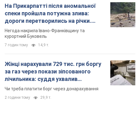
На Прикарпатті після аномальної
спеки пройшла потужна злива:
дороги перетворились на річки.
Відео
Негода накрила Івано-Франківщину та
курортний Буковель
7 годин тому
14,9 т.
Жінці нарахували 729 тис. грн боргу
за газ через покази зіпсованого
лічильника: суддя ухвалив
неочікуване рішення
Чи треба платити борг через донарахування
2 години тому
29,9 т.