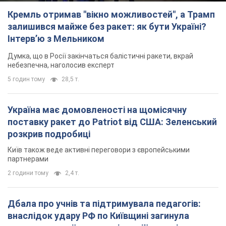
Кремль отримав "вікно можливостей", а Трамп
залишився майже без ракет: як бути Україні?
Інтерв’ю з Мельником
Думка, що в Росії закінчаться балістичні ракети, вкрай
небезпечна, наголосив експерт
5 годин тому
28,5 т.
Україна має домовленості на щомісячну
поставку ракет до Patriot від США: Зеленський
розкрив подробиці
Київ також веде активні переговори з європейськими
партнерами
2 години тому
2,4 т.
Дбала про учнів та підтримувала педагогів:
внаслідок удару РФ по Київщині загинула