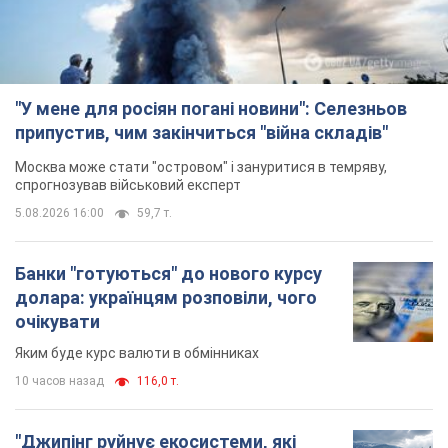
"У мене для росіян погані новини": Селезньов
припустив, чим закінчиться "війна складів"
Москва може стати "островом" і зануритися в темряву,
спрогнозував військовий експерт
5.08.2026 16:00
59,7 т.
Банки "готуються" до нового курсу
долара: українцям розповіли, чого
очікувати
Яким буде курс валюти в обмінниках
10 часов назад
116,0 т.
"Джипінг руйнує екосистеми, які