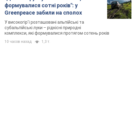
формувалися сотні років": у
Greenpeace забили на сполох
У високогір'ї розташовані альпійські та
субальпійські луки – рідкісні природні
комплекси, які формувалися протягом сотень років
10 часов назад
1,3 т.