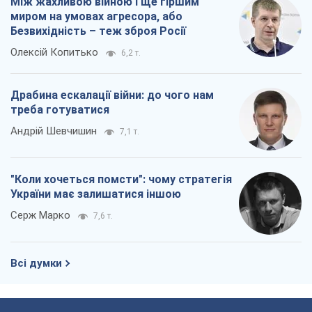
Між жахливою війною і ще гіршим
миром на умовах агресора, або
Безвихідність – теж зброя Росії
Олексій Копитько
6,2 т.
Драбина ескалації війни: до чого нам
треба готуватися
Андрій Шевчишин
7,1 т.
"Коли хочеться помсти": чому стратегія
України має залишатися іншою
Серж Марко
7,6 т.
Всі думки