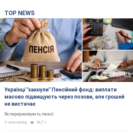
TOP NEWS
Українці "хакнули" Пенсійний фонд: виплати
масово підвищують через позови, але грошей
не вистачає
Як перераховують пенсії
2 часа назад
46,7 т.