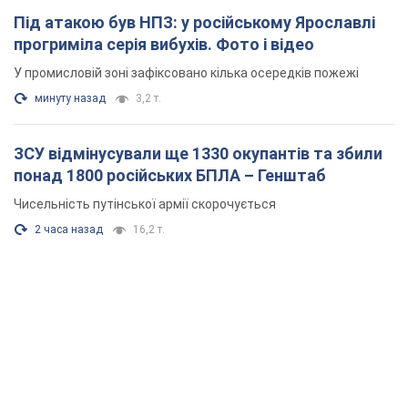
Під атакою був НПЗ: у російському Ярославлі
прогриміла серія вибухів. Фото і відео
У промисловій зоні зафіксовано кілька осередків пожежі
минуту назад
3,2 т.
ЗСУ відмінусували ще 1330 окупантів та збили
понад 1800 російських БПЛА – Генштаб
Чисельність путінської армії скорочується
2 часа назад
16,2 т.