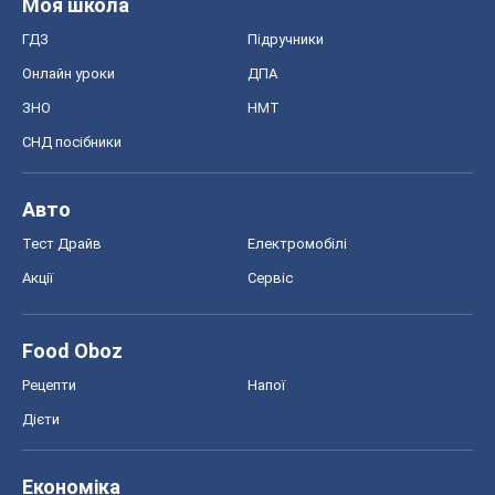
Моя школа
ГДЗ
Підручники
Онлайн уроки
ДПА
ЗНО
НМТ
СНД посібники
Авто
Тест Драйв
Електромобілі
Акції
Сервіс
Food Oboz
Рецепти
Напої
Дієти
Економіка