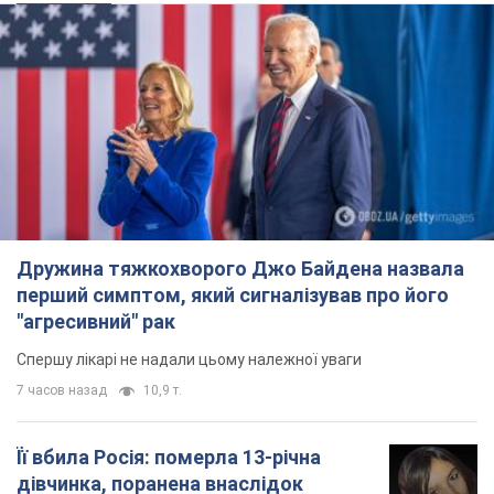
Дружина тяжкохворого Джо Байдена назвала
перший симптом, який сигналізував про його
"агресивний" рак
Спершу лікарі не надали цьому належної уваги
7 часов назад
10,9 т.
Її вбила Росія: померла 13-річна
дівчинка, поранена внаслідок