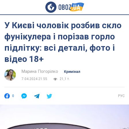
У Києві чоловік розбив скло
фунікулера і порізав горло
підлітку: всі деталі, фото і
відео 18+
Марина Погорілко
Кримінал
7.04.2024 21:55
21,1 т.
0
РУС