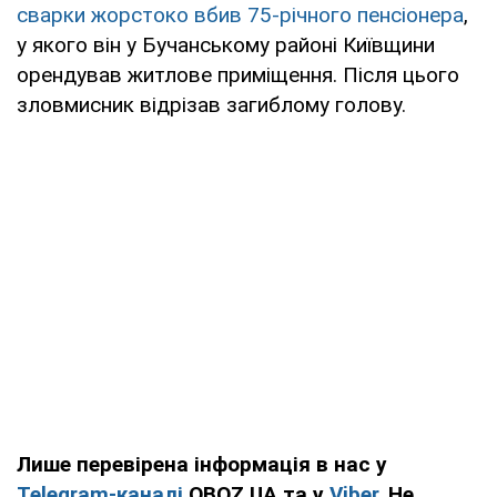
сварки жорстоко вбив 75-річного пенсіонера
,
у якого він у Бучанському районі Київщини
орендував житлове приміщення. Після цього
зловмисник відрізав загиблому голову.
Лише перевірена інформація в нас у
Telegram-каналі
OBOZ.UA та у
Viber
. Не