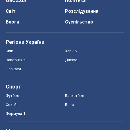
OBOZ.UA
Політика
Світ
Розслідування
Блоги
Суспільство
Регіони України
Київ
Харків
Запоріжжя
Дніпро
Черкаси
Спорт
Футбол
Баскетбол
Хокей
Бокс
Формула-1