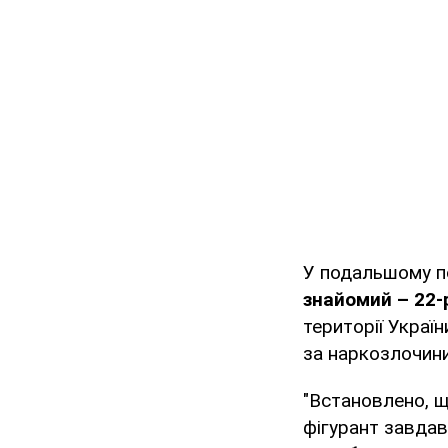
У подальшому по
знайомий – 22-
території Украї
за наркозлочини
"Встановлено, щ
фігурант завдав