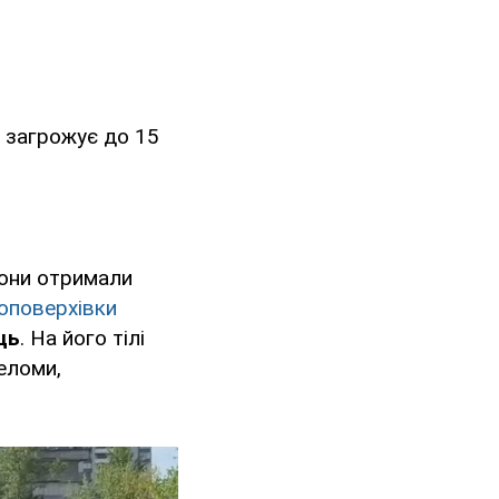
у загрожує до 15
Вони отримали
топоверхівки
ць
. На його тілі
реломи,