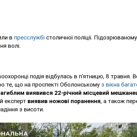
или в
пресслужбі
столичної поліції. Підозрюваном
ня волі.
оохоронці подія відбулась в п’ятницю, 8 травня. 
ро те, що на проспекті Оболонському
з вікна бага
агиблим виявився 22-річний місцевий мешкане
й експерт
виявив ножові поранення
, а також пе
адіння з висоти.