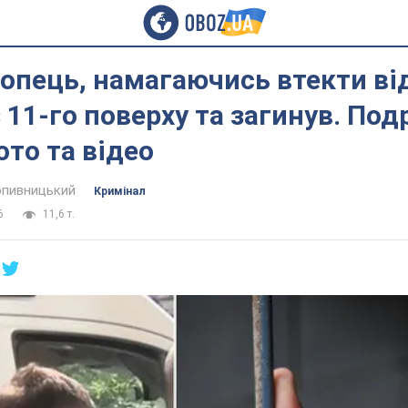
лопець, намагаючись втекти від
з 11-го поверху та загинув. Под
ото та відео
пивницький
Кримінал
6
11,6 т.