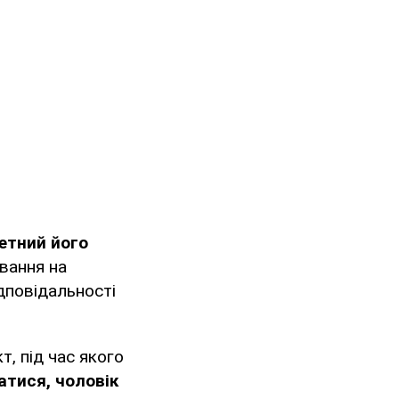
етний його
ивання на
ідповідальності
, під час якого
тися, чоловік