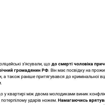
ліцейські з’ясували, що
до смерті чоловіка прич
річний громадянин РФ
. Він має посвідку на прож
ни, а також раніше притягувався до кримінальної в
.
о у квартирі між двома молодиками виник конфлікт
 потерпілому ударів ножем.
Намагаючись врятува