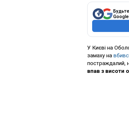
Будьте
Google
У Києві на Обол
замаху на
вбивс
постраждалий, н
впав з висоти 