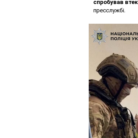
спробував втект
пресслужбі.