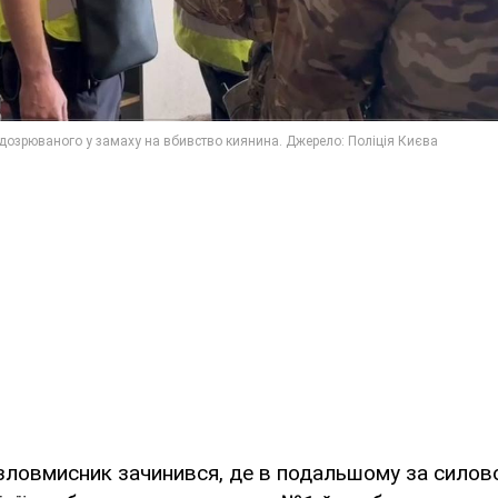
зловмисник зачинився, де в подальшому за силово