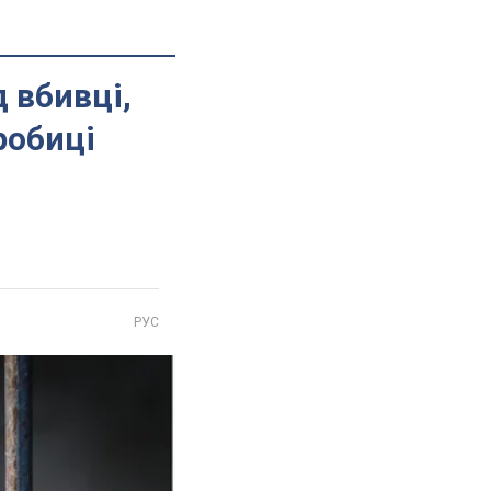
 вбивці,
робиці
РУС