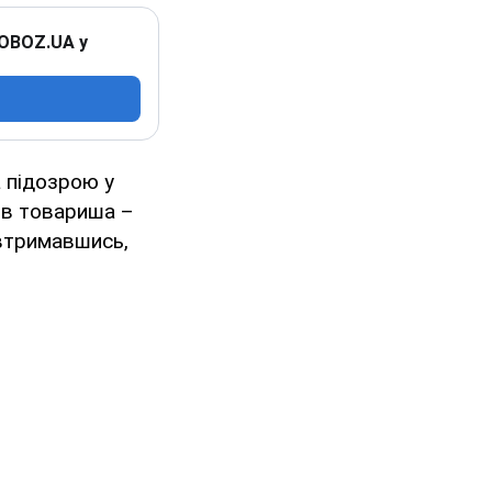
 OBOZ.UA у
 підозрою у
ив товариша –
 втримавшись,