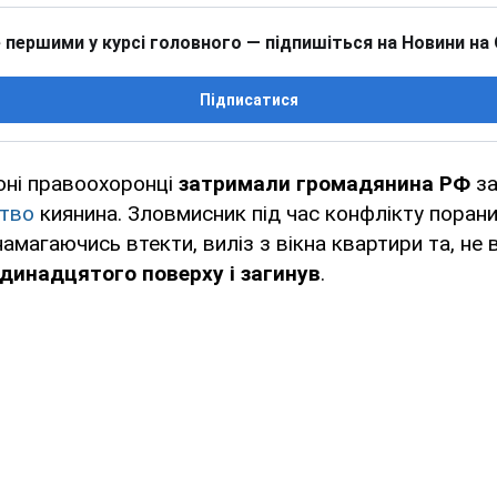
 першими у курсі головного — підпишіться на Новини на
Підписатися
оні правоохоронці
затримали громадянина РФ
за
тво
киянина. Зловмисник під час конфлікту поран
амагаючись втекти, виліз з вікна квартири та, не
одинадцятого поверху і загинув
.