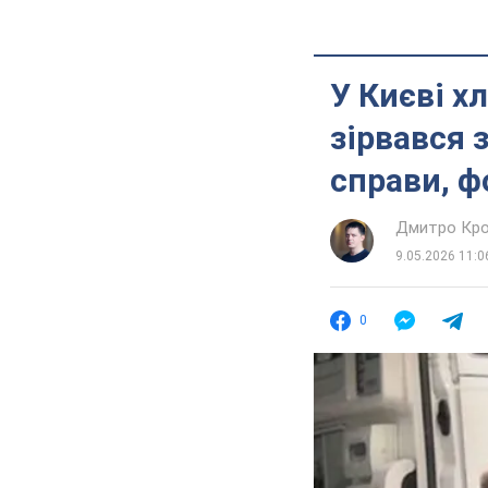
У Києві х
зірвався 
справи, ф
Дмитро Кро
9.05.2026 11:0
0