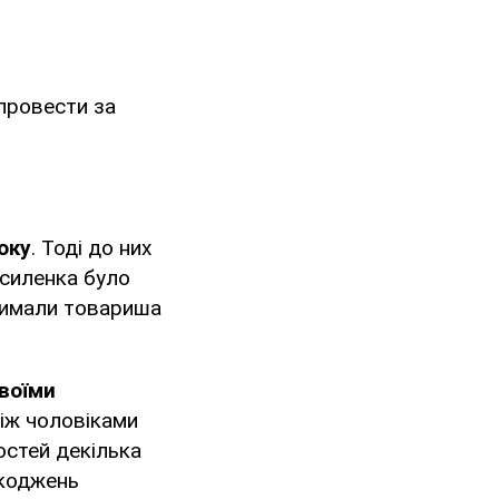
 провести за
оку
. Тоді до них
асиленка було
тримали товариша
своїми
між чоловіками
остей декілька
шкоджень