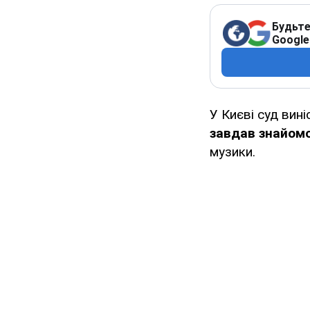
Будьте
Google
У Києві суд вині
завдав знайом
музики.