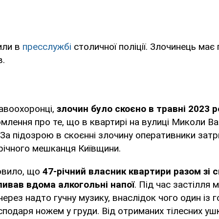
или в
пресслужбі
столичної поліції. Злочинець має
в.
авоохоронці,
злочин було скоєно в травні 2023 р
млення про те, що в квартирі на вулиці Миколи В
 За підозрою в скоєнні злочину оперативники за
річного мешканця Київщини.
овило, що
47-річний власник квартири разом зі 
ивав вдома алкогольні напої
. Під час застілля 
через надто гучну музику, внаслідок чого один із г
сподаря ножем у груди. Від отриманих тілесних у