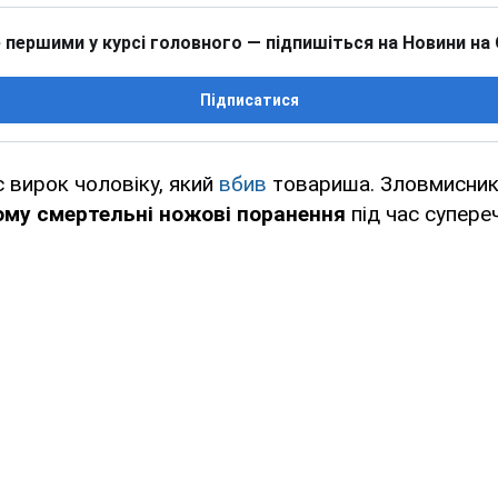
 першими у курсі головного — підпишіться на Новини на
Підписатися
с вирок чоловіку, який
вбив
товариша. Зловмисник 
ому смертельні ножові поранення
під час супере