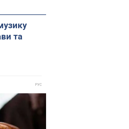
 музику
ви та
РУС