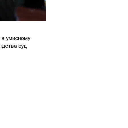
у в умисному
лідства суд