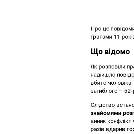
Про це повідом
гратами 11 рокі
Що відомо
Як розповіли пр
надійшло повідо
вбито чоловіка.
загиблого – 52-
Слідство встан
знайомими розп
виник конфлікт 
разів вдарив го