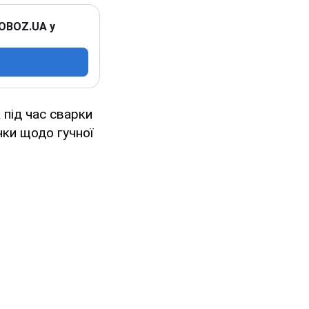
 OBOZ.UA у
під час сварки
чки щодо гучної