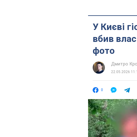
У Києві г
вбив влас
фото
Дмитро Кро
22.05.2026 11:
0