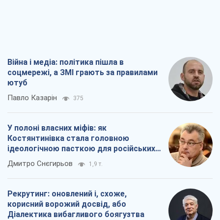
Павло Казарін
375
У полоні власних міфів: як
Костянтинівка стала головною
ідеологічною пасткою для російських
окупантів
Дмитро Снєгирьов
1,9 т.
Рекрутинг: оновлений і, схоже,
корисний ворожий досвід, або
Діалектика вибагливого боягузтва
Олександр Кірш
1,8 т.
Ні зброї, ні людей: як Лукашенко будує
нову армію
Ігар Тишкевич
16,6 т.