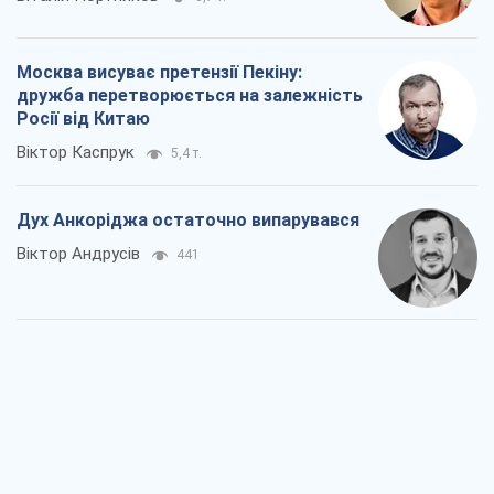
Дух Анкоріджа остаточно випарувався
Віктор Андрусів
441
Війна і медіа: політика пішла в
соцмережі, а ЗМІ грають за правилами
ютуб