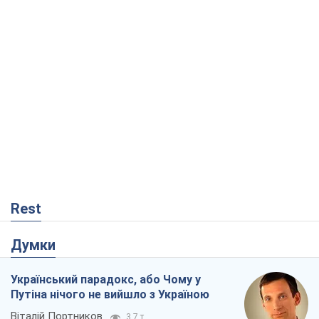
Rest
Думки
Український парадокс, або Чому у
Путіна нічого не вийшло з Україною
Віталій Портников
3,7 т.
Москва висуває претензії Пекіну:
дружба перетворюється на залежність
Росії від Китаю
Віктор Каспрук
5,4 т.