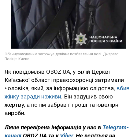
Як повідомляв OBOZ.UA, у Білій Церкві
Київської області правоохоронці затримали
чоловіка, який, за інформацією слідства,
вбив
жінку заради наживи
. Він задушив свою
жертву, а потім забрав її гроші та ювелірні
вироби.
Лише перевірена інформація у нас в
Telegram-
каналі
OBOZ.UA та у
Viber
. Не ведіться на