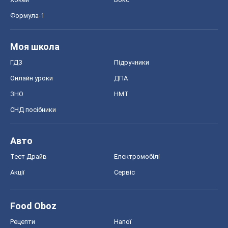
СНД посібники
Авто
Тест Драйв
Електромобілі
Акції
Сервіс
Food Oboz
Рецепти
Напої
Дієти
Економіка
Ринки та компанії
Макроекономіка
MedOboz