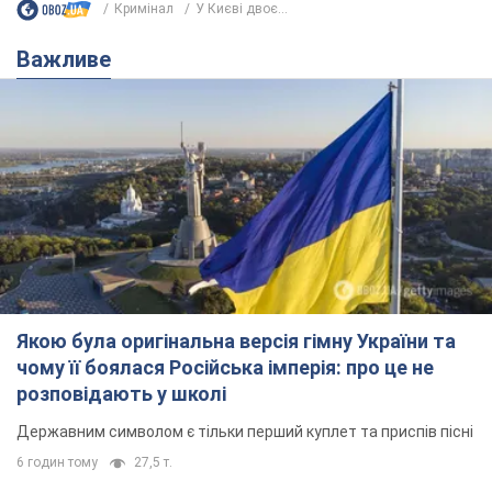
Якою була оригінальна версія гімну України та
чому її боялася Російська імперія: про це не
розповідають у школі
Державним символом є тільки перший куплет та приспів пісні
6 годин тому
27,5 т.
Олександру Пономарьову – 53: що
відомо про трьох дітей секс-
символа 90-х та який вигляд вони
мають
За розвитком кар'єри артист не забував про
особисте щастя
11 годин тому
9,4 т.