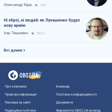
Всі думки
Про компанію
Команда
Правова інформація
Політика конфіденційності
Реклама на сайті
Документи
Редакційна політика
Журналісти OBOZ.UA на місці
подій
OBOZ.UA
Політика
Світ
Розслідування
Блоги
Суспільство