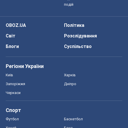
Регіони України
Київ
Харків
Запоріжжя
Дніпро
Черкаси
Спорт
Футбол
Баскетбол
Хокей
Бокс
Формула-1
Моя школа
ГДЗ
Підручники
Онлайн уроки
ДПА
ЗНО
НМТ