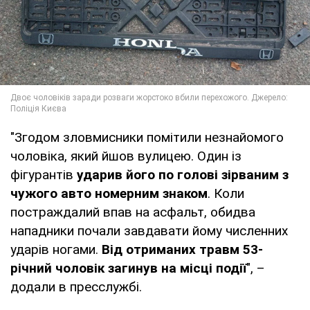
"Згодом зловмисники помітили незнайомого
чоловіка, який йшов вулицею. Один із
фігурантів
ударив його по голові зірваним з
чужого авто номерним знаком
. Коли
постраждалий впав на асфальт, обидва
нападники почали завдавати йому численних
ударів ногами.
Від отриманих травм 53-
річний чоловік загинув на місці події
", –
додали в пресслужбі.