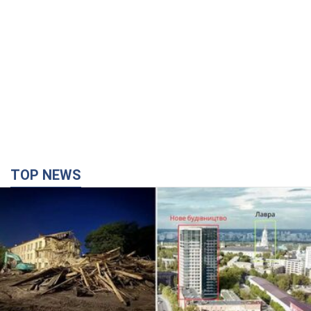
TOP NEWS
Києво-Печерську лавру закриють 80-метровим
"монстром"? Чому влада Києва відмовилась
зупиняти будівництво хмарочоса
"московського вірянина"
Яка реакція Кличка на петицію щодо скасування будівництва
3 години тому
34,3 т.