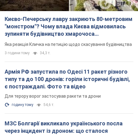
Армія РФ запустила по Одесі 11 ракет різного
типу та до 100 дронів: горіли історичні будівлі,
є постраждалі. Фото та відео
Для терору ворог застосував ракети та дрони
годину тому
54,6 т.
МЗС Болгарії викликало українського посла
через інцидент із дроном: що сталося
Бесіда відбудеться 10 серпня
3 години тому
5,2 т.