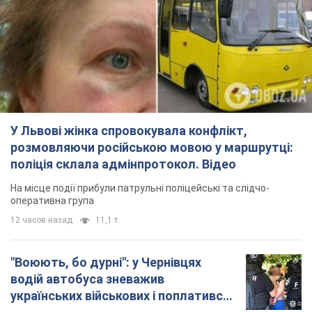
У Львові жінка спровокувала конфлікт,
розмовляючи російською мовою у маршрутці:
поліція склала адмінпротокол. Відео
На місце події прибули патрульні поліцейські та слідчо-
оперативна група
12 часов назад
11,1 т.
"Воюють, бо дурні": у Чернівцях
водій автобуса зневажив
українських військових і поплатився.