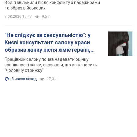
Відео
Водія звільнили після конфлікту з пасажирами
та образ військових
7.08.2026 15:47
9,5 т.
"Не слідкує за сексуальністю": у
Києві консультант салону краси
образив жінку після хімієтерапії,
розгорівся скандал. Фото
Працівник салону почав надавати оцінку
зовнішності жінки, сказавши, що вона носить
"чоловічу стрижку"
8 часов назад
17,3 т.