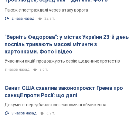
Також є постраждалі через атаку ворога
2 часа назад
22,9 т.
"Верніть Федорова": у містах України 23-й день
поспіль тривають масові мітинги з
картонками. Фото і відео
Учасники акцій продовжують серію щоденних протестів
8 часов назад
3,0 т.
Сенат США схвалив законопроєкт Грема про
санкції проти Росії: що далі
Документ передбачає нові економічні обмеження
8 часов назад
5,9 т.