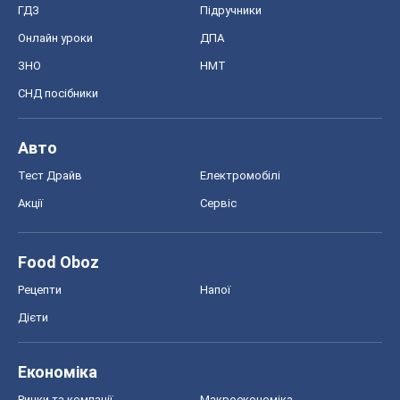
ГДЗ
Підручники
Онлайн уроки
ДПА
ЗНО
НМТ
СНД посібники
Авто
Тест Драйв
Електромобілі
Акції
Сервіс
Food Oboz
Рецепти
Напої
Дієти
Економіка
Ринки та компанії
Макроекономіка