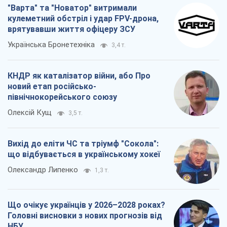
"Варта" та "Новатор" витримали
кулеметний обстріл і удар FPV-дрона,
врятувавши життя офіцеру ЗСУ
Українська Бронетехніка
3,4 т.
КНДР як каталізатор війни, або Про
новий етап російсько-
північнокорейського союзу
Олексій Кущ
3,5 т.
Вихід до еліти ЧС та тріумф "Сокола":
що відбувається в українському хокеї
Олександр Липенко
1,3 т.
Що очікує українців у 2026–2028 роках?
Головні висновки з нових прогнозів від
НБУ