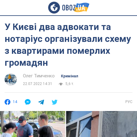
У Києві два адвокати та
нотаріус організували схему
з квартирами померлих
громадян
Олег Тимченко
Кримінал
22.07.2022 14:31
5,6 т.
14
РУС