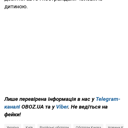
дитиною.
Лише перевірена інформація в нас у
Telegram-
каналі
OBOZ.UA та у
Viber
. Не ведіться на
фейки!
Україна
Київ
Російські обстріли
Обстріли Києва
Новини Києв