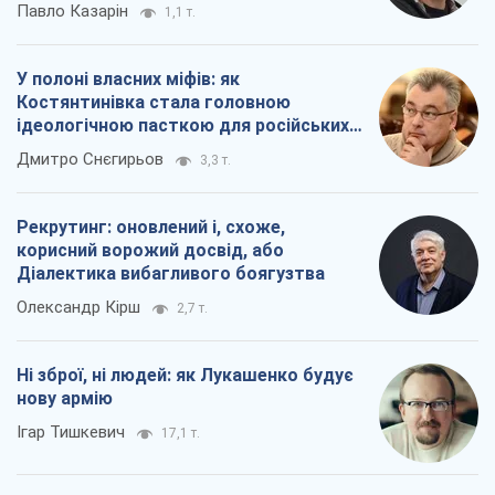
Павло Казарін
1,1 т.
У полоні власних міфів: як
Костянтинівка стала головною
ідеологічною пасткою для російських
окупантів
Дмитро Снєгирьов
3,3 т.
Рекрутинг: оновлений і, схоже,
корисний ворожий досвід, або
Діалектика вибагливого боягузтва
Олександр Кірш
2,7 т.
Ні зброї, ні людей: як Лукашенко будує
нову армію
Ігар Тишкевич
17,1 т.