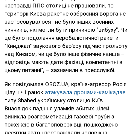
насправді ППО столиці не працювали, по
території Києва ракетне озброєння ворога не
застосовувалося і не було інших воєнних
чинників, які могли бути причиною "вибуху". Чи
це було подолання аеробалістичної ракети
"Кинджал" звукового бар’єру під час прольоту
над Києвом, чи це було інше фізичне явище –
відповідь мають дати фахівці, компетентні в
цьому питанні", – зазначили в пресслужбі.
Як повідомляв OBOZ.UA, країна-агресор Росія
цілу ніч і ранок
атакувала дронами-камікадзе
типу Shahed українську столицю Київ.
Внаслідок падіння уламків збитих цілей
виникла розгерметизація газової труби з
пожежею в багатоповерхівці, пошкоджено
десятки авто і постраждали чоловік із