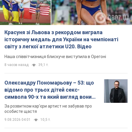
Красуня зі Львова з рекордом виграла
історичну медаль для України на чемпіонаті
світу з легкої атлетики U20. Відео
Наша співвітчизниця блискуче виступила в Орегоні
8 часов назад
39,1 т.
Олександру Пономарьову – 53: що
відомо про трьох дітей секс-
символа 90-х та який вигляд вони
мають
За розвитком кар'єри артист не забував про
особисте щастя
9.08.2026 04:01
10,5 т.