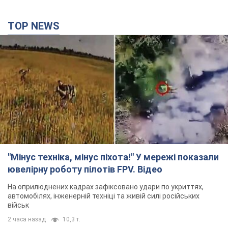
TOP NEWS
"Мінус техніка, мінус піхота!" У мережі показали
ювелірну роботу пілотів FPV. Відео
На оприлюднених кадрах зафіксовано удари по укриттях,
автомобілях, інженерній техніці та живій силі російських
військ
2 часа назад
10,3 т.