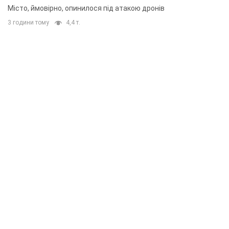
Місто, ймовірно, опинилося під атакою дронів
3 години тому
4,4 т.