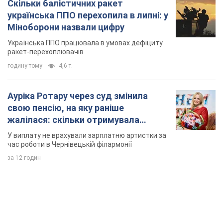
Скільки балістичних ракет
українська ППО перехопила в липні: у
Міноборони назвали цифру
Українська ППО працювала в умовах дефіциту
ракет-перехоплювачів
годину тому
4,6 т.
Ауріка Ротару через суд змінила
свою пенсію, на яку раніше
жалілася: скільки отримувала
співачка
У виплату не врахували зарплатню артистки за
час роботи в Чернівецькій філармонії
за 12 годин