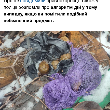
Про це
повідомили
правоохоронці. Також у
поліції розповіли про
алгоритм дій у тому
випадку, якщо ви помітили подібний
небезпечний предмет.