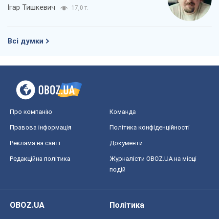
Про компанію
Команда
Правова інформація
Політика конфіденційності
Реклама на сайті
Документи
Редакційна політика
Журналісти OBOZ.UA на місці
подій
OBOZ.UA
Політика
Світ
Розслідування
Блоги
Суспільство
Регіони України
Київ
Харків
Запоріжжя
Дніпро