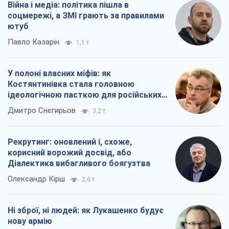
окупантів
Дмитро Снєгирьов
3,2 т.
Рекрутинг: оновлений і, схоже,
корисний ворожий досвід, або
Діалектика вибагливого боягузтва
Олександр Кірш
2,6 т.
Ні зброї, ні людей: як Лукашенко будує
нову армію
Ігар Тишкевич
17,0 т.
Всі думки