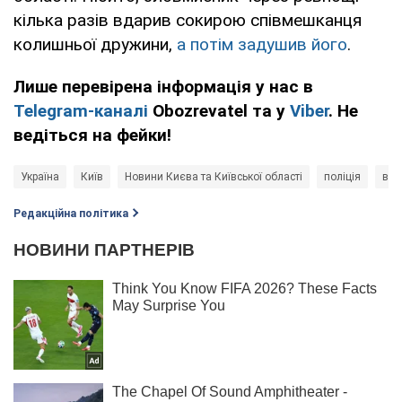
кілька разів вдарив сокирою співмешканця
колишньої дружини,
а потім задушив його
.
Лише перевірена інформація у нас в
Telegram-каналі
Obozrevatel та у
Viber
. Не
ведіться на фейки!
Україна
Київ
Новини Києва та Київської області
поліція
вби
Редакційна політика