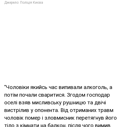
"Чоловіки якийсь час випивали алкоголь, а
потім почали сваритися. Згодом господар
оселі взяв мисливську рушницю та двічі
вистрілив у опонента. Від отриманих травм
чоловік помер і зловмисник перетягнув його
тіло з кімнати на балкон, після чого вимив