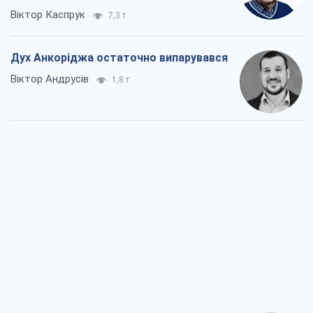
Війна і медіа: політика пішла в
соцмережі, а ЗМІ грають за правилами
ютуб
Павло Казарін
1,1 т.
У полоні власних міфів: як
Костянтинівка стала головною
ідеологічною пасткою для російських