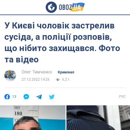
У Києві чоловік застрелив
сусіда, а поліції розповів,
що нібито захищався. Фото
та відео
Олег Тимченко
Кримінал
27.12.2022 14:26
6,2 т.
13
РУС