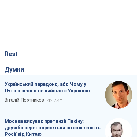
Думки
Український парадокс, або Чому у
Путіна нічого не вийшло з Україною
Віталій Портников
7,4 т.
Москва висуває претензії Пекіну:
дружба перетворюється на залежність
Росії від Китаю
Віктор Каспрук
7,3 т.
Дух Анкоріджа остаточно випарувався
Віктор Андрусів
1,8 т.