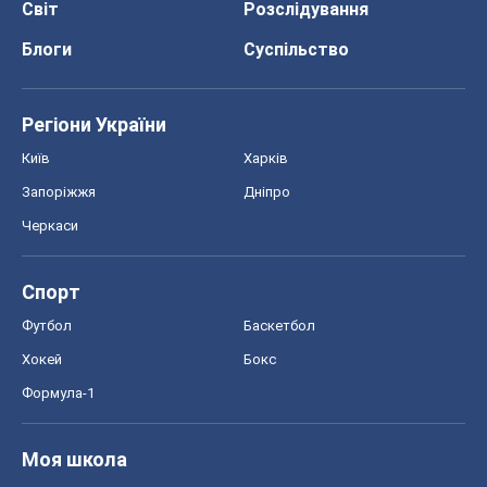
Черкаси
Спорт
Футбол
Баскетбол
Хокей
Бокс
Формула-1
Моя школа
ГДЗ
Підручники
Онлайн уроки
ДПА
ЗНО
НМТ
СНД посібники
Авто
Тест Драйв
Електромобілі