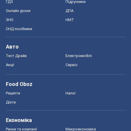
Акції
Сервіс
Food Oboz
Рецепти
Напої
Дієти
Економіка
Ринки та компанії
Макроекономіка
MedOboz
Новини медицини
MAMACLUB
Шоу
Афіша
Плітки