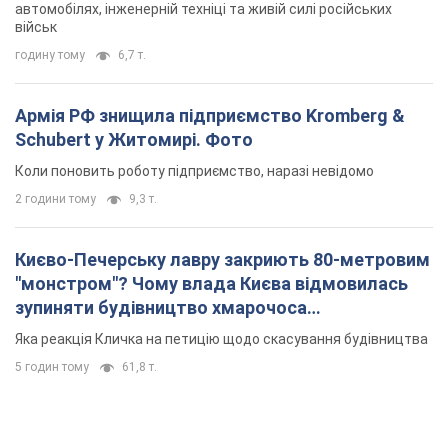
2 години тому
9,3 т.
Києво-Печерську лавру закриють 80-метровим
"монстром"? Чому влада Києва відмовилась
зупиняти будівництво хмарочоса
"московського вірянина"
Яка реакція Кличка на петицію щодо скасування будівництва
5 годин тому
61,8 т.