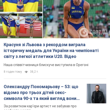
історичну медаль для України на чемпіонаті
світу з легкої атлетики U20. Відео
Наша співвітчизниця блискуче виступила в Орегоні
8 годин тому
38,2 т.
Олександру Пономарьову – 53: що
відомо про трьох дітей секс-
символа 90-х та який вигляд вони
мають
За розвитком кар'єри артист не забував про
особисте щастя
9.08.2026 04:01
10,4 т.
У ПриватБанку розповіли, чи дійсні
долари 1996 року: чи приймають
обмінники та банки такі купюри
Що робити, якщо банки та обмінні пункти не
приймають старі долари