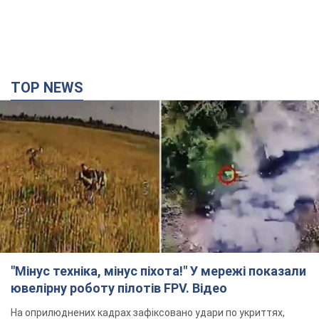
"Мінус техніка, мінус піхота!" У мережі показали
ювелірну роботу пілотів FPV. Відео
На оприлюднених кадрах зафіксовано удари по укриттях,
автомобілях, інженерній техніці та живій силі російських
військ
годину тому
6,7 т.
Армія РФ знищила підприємство Kromberg &
Schubert у Житомирі. Фото
Коли поновить роботу підприємство, наразі невідомо