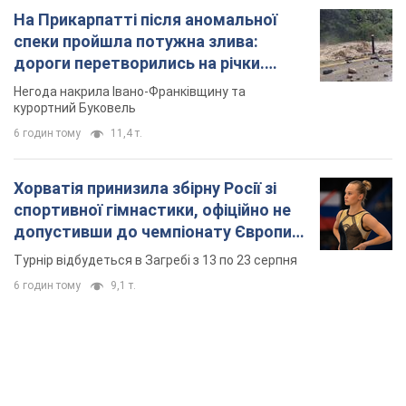
На Прикарпатті після аномальної
спеки пройшла потужна злива:
дороги перетворились на річки.
Відео
Негода накрила Івано-Франківщину та
курортний Буковель
6 годин тому
11,4 т.
Хорватія принизила збірну Росії зі
спортивної гімнастики, офіційно не
допустивши до чемпіонату Європи
основних спортсменів
Турнір відбудеться в Загребі з 13 по 23 серпня
6 годин тому
9,1 т.