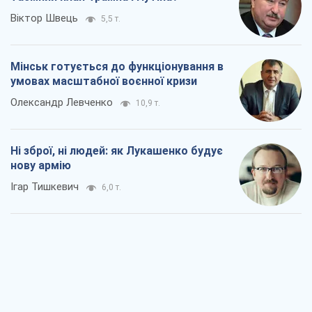
Віктор Швець
5,5 т.
Мінськ готується до функціонування в
умовах масштабної воєнної кризи
Олександр Левченко
10,9 т.
Ні зброї, ні людей: як Лукашенко будує
нову армію
Ігар Тишкевич
6,0 т.