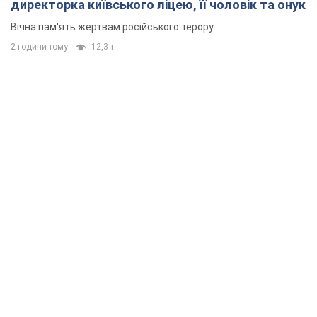
директорка київського ліцею, її чоловік та онук
Вічна пам'ять жертвам російського терору
2 години тому
12,3 т.