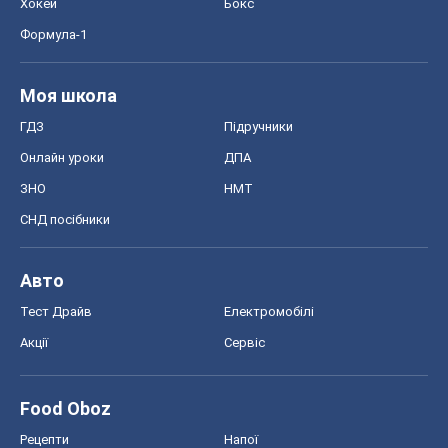
Хокей
Бокс
Формула-1
Моя школа
ГДЗ
Підручники
Онлайн уроки
ДПА
ЗНО
НМТ
СНД посібники
Авто
Тест Драйв
Електромобілі
Акції
Сервіс
Food Oboz
Рецепти
Напої