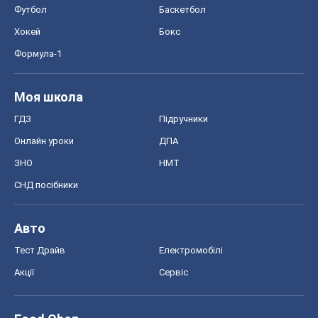
Авто
Тест Драйв
Електромобілі
Акції
Сервіс
Food Oboz
Рецепти
Напої
Дієти
Економіка
Ринки та компанії
Макроекономіка
MedOboz
Новини медицини
MAMACLUB