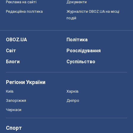
Регіони України
Київ
Харків
Запоріжжя
Дніпро
Черкаси
Спорт
Футбол
Баскетбол
Хокей
Бокс
Формула-1
Моя школа
ГДЗ
Підручники
Онлайн уроки
ДПА
ЗНО
НМТ
СНД посібники