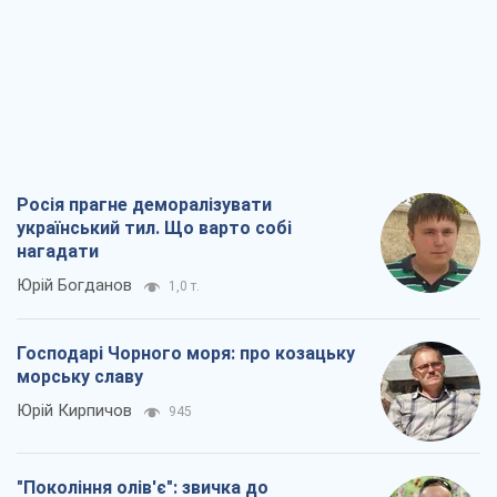
Господарі Чорного моря: про козацьку
морську славу
Юрій Кирпичов
945
"Покоління олів'є": звичка до
російського виявилася сильнішою за
війну
Руслан Горовий
3,9 т.
Ось кінцева мета російського
масованого удару
Ігор Чернецький
5,1 т.
Всі думки