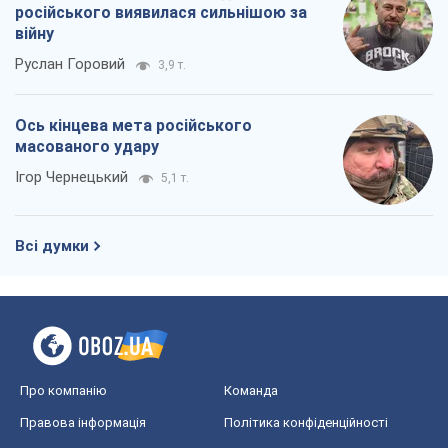
Про компанію
Команда
Правова інформація
Політика конфіденційності
Реклама на сайті
Документи
Редакційна політика
Журналісти OBOZ.UA на місці
подій
OBOZ.UA
Політика
Світ
Розслідування
Блоги
Суспільство