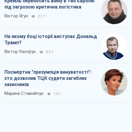
хто дозволив ТЦК судити загиблих
захисників
Марина Ставнійчук
1,0 т.
Росія прагне деморалізувати
український тил. Що варто собі
нагадати
Юрій Богданов
1,0 т.