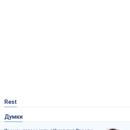
Rest
Думки
Кремль переносить війну в тил Європи:
під загрозою критична логістика
Віктор Ягун
3,1 т.
На якому боці історії виступає Дональд
Трамп?
Віктор Каспрук
4,5 т.
Посмертна "презумпція винуватості":