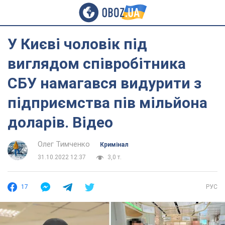
У Києві чоловік під
виглядом співробітника
СБУ намагався видурити з
підприємства пів мільйона
доларів. Відео
Олег Тимченко
Кримінал
31.10.2022 12:37
3,0 т.
17
РУС