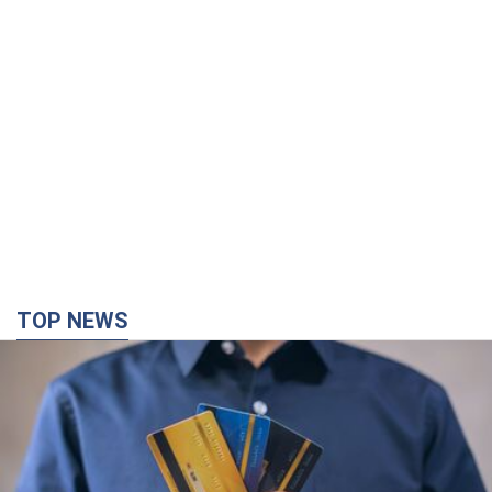
TOP NEWS
Мікрокредити без міфів: три типові сценарії
позичальника і план дій, щоб вберегти свої
гроші
Що мають діяти українці, аби не переплачувати за "швидку
позику"
час назад
4,7 т.