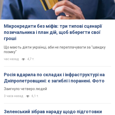
Росія вдарила по складах і інфраструктурі на
Дніпропетровщині: є загиблі і поранені. Фото
Заигнуло четверо людей
3 часа назад
6,1 т.
Зеленський зібрав нараду щодо підготовки
української балістики та антибалістичної
програми FREYJA: які рішення готуються
У Києві розраховують на успішне завершення проєкту FREYJA
2 часа назад
28,5 т.