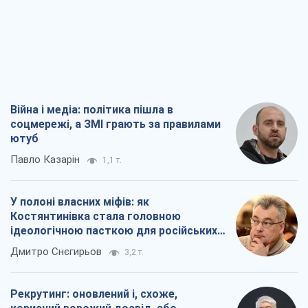
Війна і медіа: політика пішла в
соцмережі, а ЗМІ грають за правилами
ютуб
Павло Казарін
1,1 т.
У полоні власних міфів: як
Костянтинівка стала головною
ідеологічною пасткою для російських
окупантів
Дмитро Снєгирьов
3,2 т.
Рекрутинг: оновлений і, схоже,