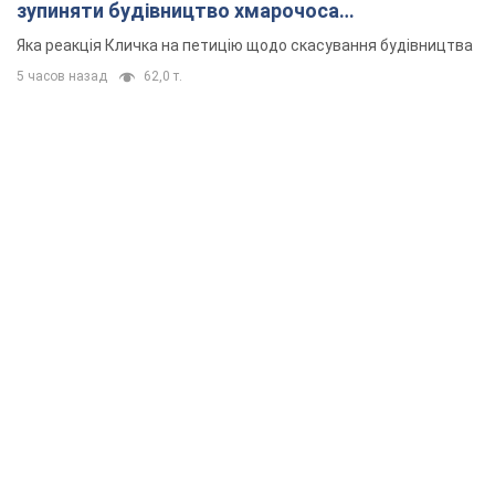
зупиняти будівництво хмарочоса
"московського вірянина"
Яка реакція Кличка на петицію щодо скасування будівництва
5 часов назад
62,0 т.