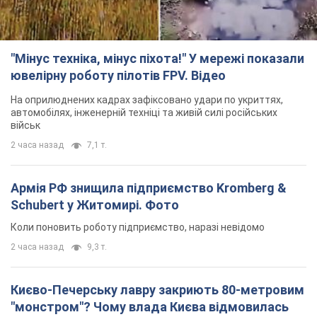
"Мінус техніка, мінус піхота!" У мережі показали
ювелірну роботу пілотів FPV. Відео
На оприлюднених кадрах зафіксовано удари по укриттях,
автомобілях, інженерній техніці та живій силі російських
військ
2 часа назад
7,1 т.
Армія РФ знищила підприємство Kromberg &
Schubert у Житомирі. Фото
Коли поновить роботу підприємство, наразі невідомо
2 часа назад
9,3 т.
Києво-Печерську лавру закриють 80-метровим
"монстром"? Чому влада Києва відмовилась