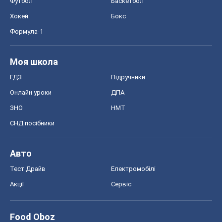
Футбол
Баскетбол
Хокей
Бокс
Формула-1
Моя школа
ГДЗ
Підручники
Онлайн уроки
ДПА
ЗНО
НМТ
СНД посібники
Авто
Тест Драйв
Електромобілі
Акції
Сервіс
Food Oboz