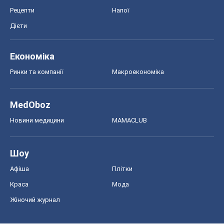
Рецепти
Напої
Дієти
Економіка
Ринки та компанії
Макроекономіка
MedOboz
Новини медицини
MAMACLUB
Шоу
Афіша
Плітки
Краса
Мода
Жіночий журнал