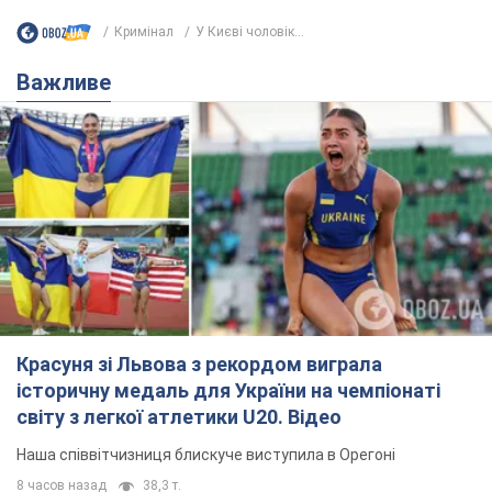
Кримінал
У Києві чоловік...
Важливе
Красуня зі Львова з рекордом виграла
історичну медаль для України на чемпіонаті
світу з легкої атлетики U20. Відео
Наша співвітчизниця блискуче виступила в Орегоні
8 часов назад
38,3 т.