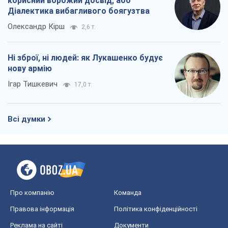
корисний ворожий досвід, або
Діалектика вибагливого боягузтва
Олександр Кірш
2,6 т.
Ні зброї, ні людей: як Лукашенко будує
нову армію
Ігар Тишкевич
17,0 т.
Всі думки
Про компанію
Команда
Правова інформація
Політика конфіденційності
Реклама на сайті
Документи