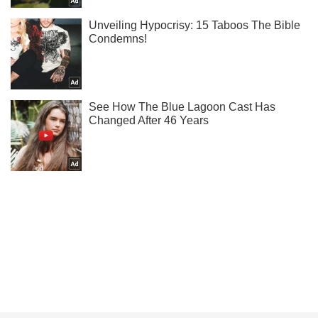
Ти ще не підписаний на наш Telegram? Швиденько тисни!
Підписатись
Підписатись
Кримінал
У Києві біля...
Важливе