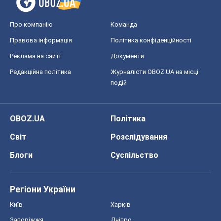
OBOZ.UA
Політика
Світ
Розслідування
Блоги
Суспільство
Регіони України
Київ
Харків
Запоріжжя
Дніпро
Черкаси
Спорт
Футбол
Баскетбол
Хокей
Бокс
Формула-1