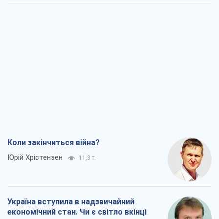
Коли закінчиться війна?
Юрій Хрістензен
11,3 т.
Україна вступила в надзвичайний
економічний стан. Чи є світло вкінці
тунелю?
Вадим Денисенко
9,2 т.
Чий буде Крим, той і переможе (NSJ), а
українських футбольних чиновників
можуть назвати вбивцями
Олександр Кірш
8,7 т.