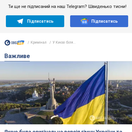
Якою була оригінальна версія гімну України та
чому її боялася Російська імперія: про це не
розповідають у школі
Державним символом є тільки перший куплет та приспів пісні
час назад
3,3 т.
Олександру Пономарьову – 53: що
відомо про трьох дітей секс-