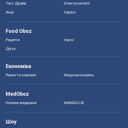
Економіка
Ринки та компанії
Макроекономіка
MedOboz
Новини медицини
MAMACLUB
Шоу
Афіша
Плітки
Краса
Мода
Жіночий журнал