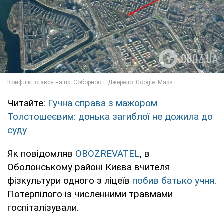
Читайте:
Гучна справа з мажором
Толстошеєвим: донька загиблої не дожила до
суду
Як повідомляв
OBOZREVATEL
, в
Оболонському районі Києва вчителя
фізкультури одного з ліцеїв
побив батько учня
.
Потерпілого із численними травмами
госпіталізували.