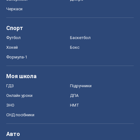
Моя школа
ГДЗ
Підручники
Онлайн уроки
ДПА
ЗНО
НМТ
СНД посібники
Авто
Тест Драйв
Електромобілі
Акції
Сервіс
Food Oboz
Рецепти
Напої
Дієти