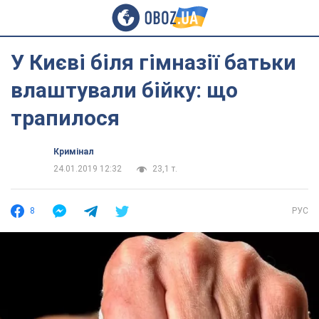
У Києві біля гімназії батьки
влаштували бійку: що
трапилося
Кримінал
24.01.2019 12:32
23,1 т.
8
РУС