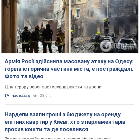
Армія Росії здійснила масовану атаку на Одесу:
горіла історична частина міста, є постраждалі.
Фото та відео
Для терору ворог застосував ракети та дрони
час назад
28,0 т.
Нардепи взяли гроші з бюджету на оренду
елітних квартир у Києві: хто з парламентарів
просив кошти та де поселився
Як працює особлива соціальна гарантія та хто нею
користується
4 часа назад
49,0 т.
Російська армія обстріляла дві сусідні
багатоповерхівки в Харкові: двоє загиблих,
більше 20 постраждалих
Ворог навмисно обстрілює житлові будинки