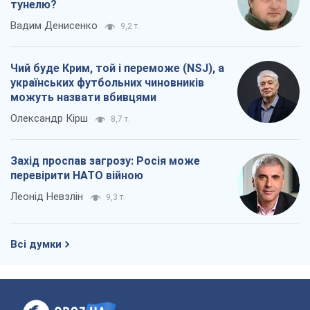
Захід проспав загрозу: Росія може
перевірити НАТО війною
Леонід Невзлін
9,3 т.
Всі думки
Про компанію
Команда
Правова інформація
Політика конфіденційності
Реклама на сайті
Документи
Редакційна політика
Журналісти OBOZ.UA на місці
подій