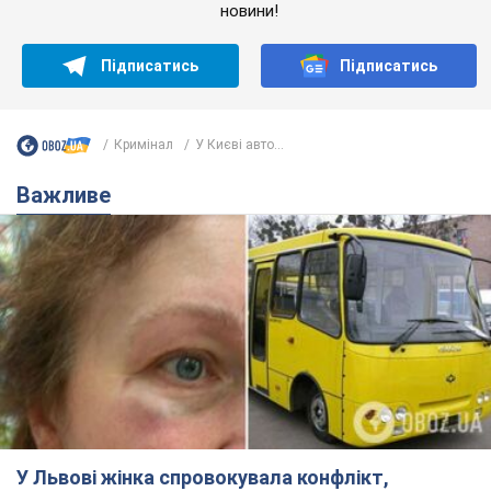
У Львові жінка спровокувала конфлікт,
розмовляючи російською мовою у маршрутці:
поліція склала адмінпротокол. Відео
На місце події прибули патрульні поліцейські та слідчо-
оперативна група
12 часов назад
11,1 т.
"Воюють, бо дурні": у Чернівцях
водій автобуса зневажив
українських військових і поплатився.
Відео
Водія звільнили після конфлікту з пасажирами
та образ військових