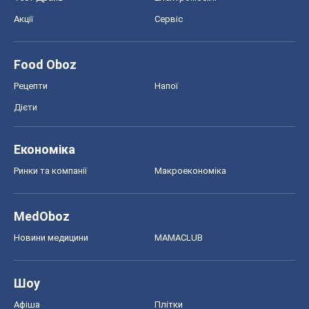
MedOboz
Новини медицини
MAMACLUB
Шоу
Афіша
Плітки
Краса
Мода
Жіночий журнал