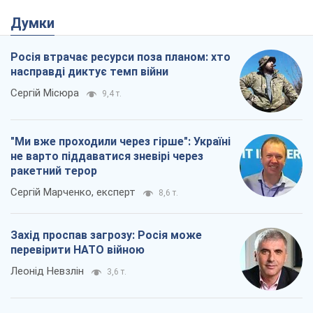
Захід проспав загрозу: Росія може
перевірити НАТО війною
Леонід Невзлін
3,6 т.
"Варта" та "Новатор" витримали