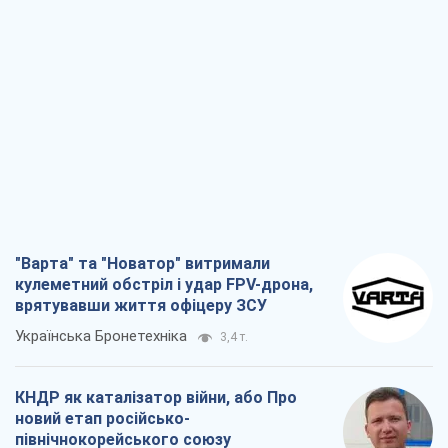
кулеметний обстріл і удар FPV-дрона,
врятувавши життя офіцеру ЗСУ
Українська Бронетехніка
3,4 т.
КНДР як каталізатор війни, або Про
новий етап російсько-
північнокорейського союзу
Олексій Кущ
3,5 т.
Вихід до еліти ЧС та тріумф "Сокола":
що відбувається в українському хокеї
Олександр Липенко
1,3 т.
Що очікує українців у 2026–2028 роках?
Головні висновки з нових прогнозів від
НБУ
Василь Фурман
24,8 т.