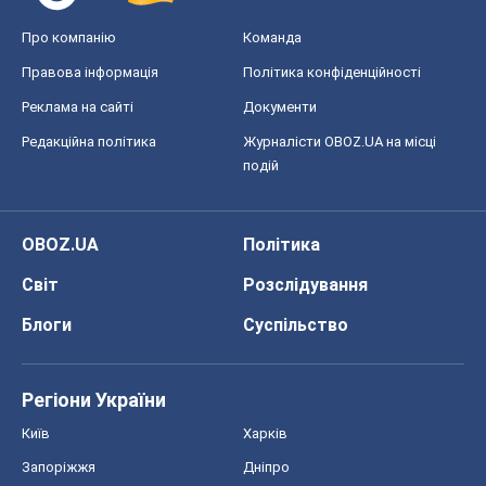
Блоги
Суспільство
Регіони України
Київ
Харків
Запоріжжя
Дніпро
Черкаси
Спорт
Футбол
Баскетбол
Хокей
Бокс
Формула-1
Моя школа
ГДЗ
Підручники