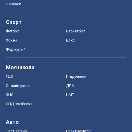
Онлайн уроки
ДПА
ЗНО
НМТ
СНД посібники
Авто
Тест Драйв
Електромобілі
Акції
Сервіс
Food Oboz
Рецепти
Напої
Дієти
Економіка
Ринки та компанії
Макроекономіка