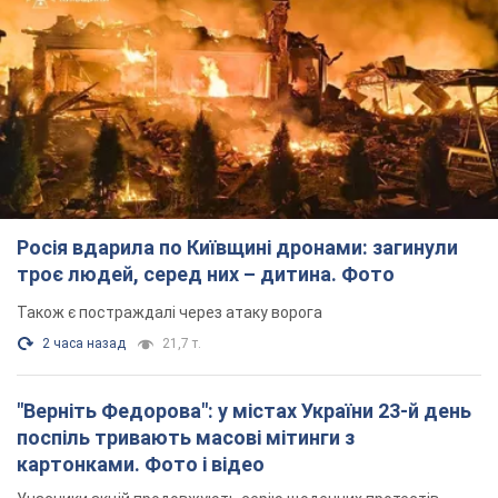
Також є постраждалі через атаку ворога
2 часа назад
21,7 т.
"Верніть Федорова": у містах України 23-й день
поспіль тривають масові мітинги з
картонками. Фото і відео
Учасники акцій продовжують серію щоденних протестів
8 часов назад
3,0 т.
Сенат США схвалив законопроєкт Грема про
санкції проти Росії: що далі
Документ передбачає нові економічні обмеження
8 часов назад
5,9 т.