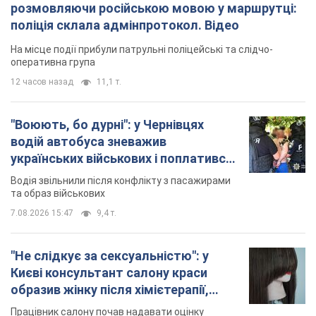
7.08.2026 15:47
9,4 т.
"Не слідкує за сексуальністю": у
Києві консультант салону краси
образив жінку після хімієтерапії,
розгорівся скандал. Фото
Працівник салону почав надавати оцінку
зовнішності жінки, сказавши, що вона носить
"чоловічу стрижку"
8 часов назад
17,3 т.