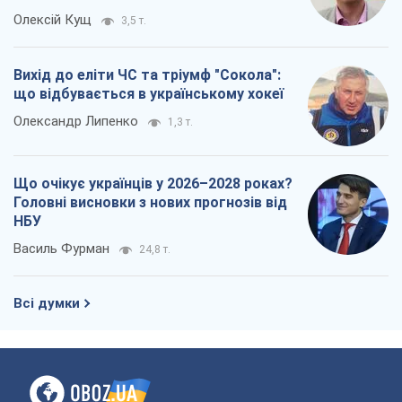
Всі думки
Про компанію
Команда
Правова інформація
Політика конфіденційності
Реклама на сайті
Документи
Редакційна політика
Журналісти OBOZ.UA на місці
подій
OBOZ.UA
Політика
Світ
Розслідування