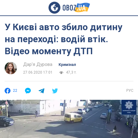
У Києві авто збило дитину
на переході: водій втік.
Відео моменту ДТП
Дар'я Дурова
Кримінал
27.06.2020 17:01
47,3 т.
22
РУС