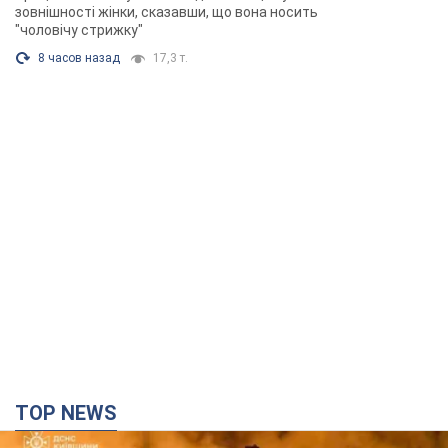
TOP NEWS
Росія вдарила по Київщині дронами: загинули
троє людей, серед них – дитина. Фото