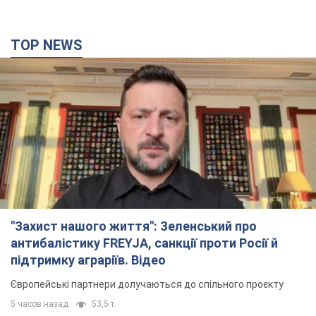
"Захист нашого життя": Зеленський про
антибалістику FREYJA, санкції проти Росії й
підтримку аграріїв. Відео
Європейські партнери долучаються до спільного проєкту
5 часов назад
53,5 т.
"Балістика вбиває людей": Сікорський закликав
обговорити перехоплення ворожих ракет над
Україною
Глава МЗС Польщі закликав до збиття російських ракет над
Україною
5 часов назад
8,1 т.