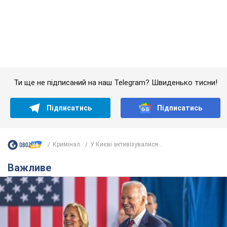
Підписатись
Підписатись
Кримінал
У Києві активізувалися...
Важливе
Дружина тяжкохворого Джо Байдена назвала
перший симптом, який сигналізував про його
"агресивний" рак