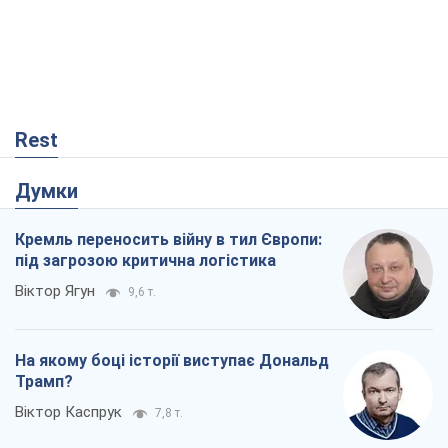
Кремль переносить війну в тил Європи:
під загрозою критична логістика
Віктор Ягун
9,6 т.
На якому боці історії виступає Дональд
Трамп?
Віктор Каспрук
7,8 т.
В Києві вирубали понад 300 великих
дерев заради теплотраси і всупереч
Генплану
Владислав Самойленко
1,4 т.