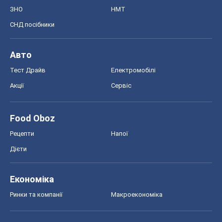
Food Oboz
Рецепти
Напої
Дієти
Економіка
Ринки та компанії
Макроекономіка
MedOboz
Новини медицини
MAMACLUB
Шоу
Афіша
Плітки
Краса
Мода