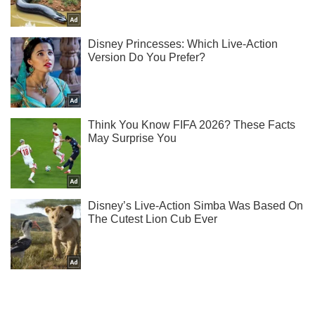
Ти ще не підписаний на наш Telegram? Швиденько тисни!