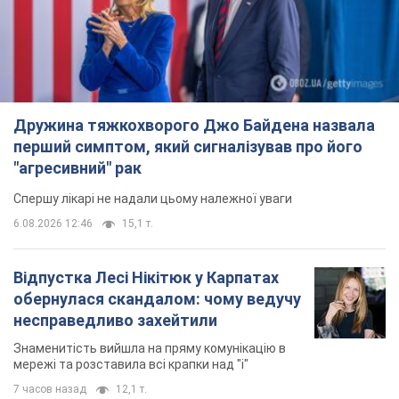
Спершу лікарі не надали цьому належної уваги
6.08.2026 12:46
15,1 т.
Відпустка Лесі Нікітюк у Карпатах
обернулася скандалом: чому ведучу
несправедливо захейтили
Знаменитість вийшла на пряму комунікацію в
мережі та розставила всі крапки над "і"
7 часов назад
12,1 т.
Не лише через зарплату: чому
українці не поспішають
погоджуватися на вакансії
Чого найбільше бракує на ринку праці
9 часов назад
3,1 т.