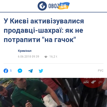
У Києві активізувалися
продавці-шахраї: як не
потрапити "на гачок"
Кримінал
6.06.2018 09:39
16,2 т.
5
РУС