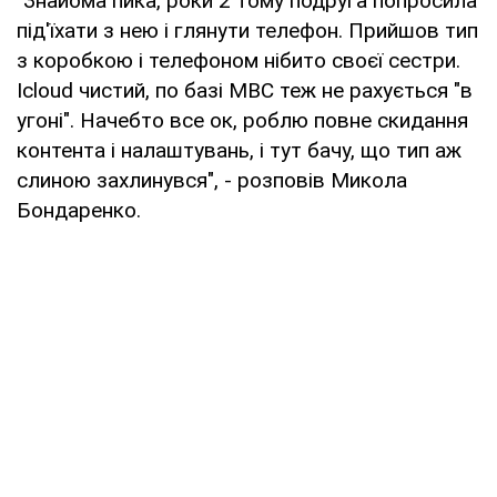
"Знайома пика, роки 2 тому подруга попросила
під'їхати з нею і глянути телефон. Прийшов тип
з коробкою і телефоном нібито своєї сестри.
Icloud чистий, по базі МВС теж не рахується "в
угоні". Начебто все ок, роблю повне скидання
контента і налаштувань, і тут бачу, що тип аж
слиною захлинувся", - розповів Микола
Бондаренко.