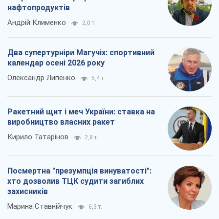
Ракетний щит і меч України: ставка на
виробництво власних ракет
Кирило Татарінов
2,8 т.
Посмертна "презумпція винуватості":
хто дозволив ТЦК судити загиблих
захисників
Марина Ставнійчук
6,3 т.
Всі думки
Про компанію
Команда