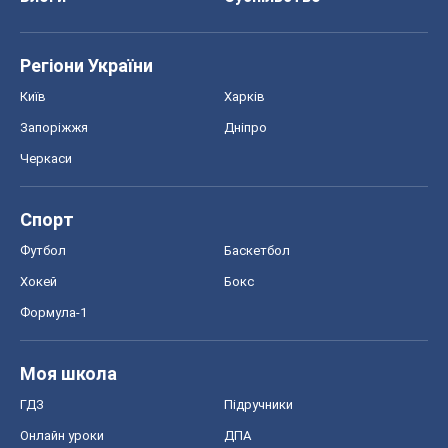
Спорт
Футбол
Баскетбол
Хокей
Бокс
Формула-1
Моя школа
ГДЗ
Підручники
Онлайн уроки
ДПА
ЗНО
НМТ
СНД посібники
Авто
Тест Драйв
Електромобілі
Акції
Сервіс