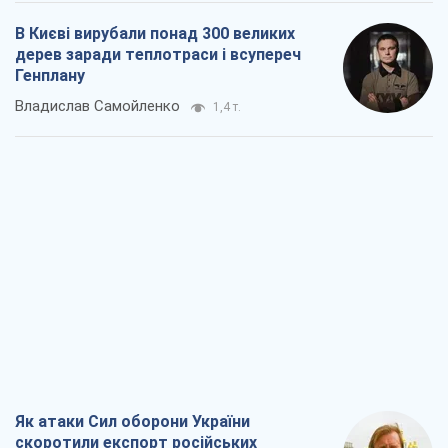
Як атаки Сил оборони України
скоротили експорт російських
нафтопродуктів
Андрій Клименко
2,0 т.
Два супертурніри Магучіх: спортивний
календар осені 2026 року
Олександр Липенко
5,4 т.