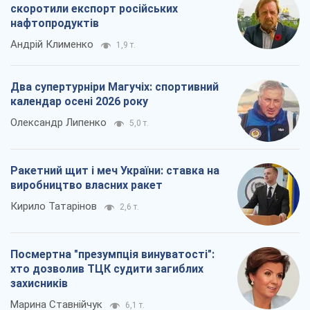
скоротили експорт російських
нафтопродуктів
Андрій Клименко
1,9 т.
Два супертурніри Магучіх: спортивний
календар осені 2026 року
Олександр Липенко
5,0 т.
Ракетний щит і меч України: ставка на
виробництво власних ракет
Кирило Татарінов
2,6 т.
Посмертна "презумпція винуватості":
хто дозволив ТЦК судити загиблих
захисників
Марина Ставнійчук
6,1 т.