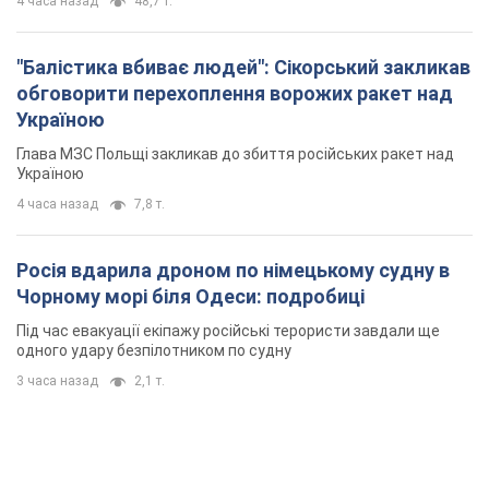
4 часа назад
48,7 т.
"Балістика вбиває людей": Сікорський закликав
обговорити перехоплення ворожих ракет над
Україною
Глава МЗС Польщі закликав до збиття російських ракет над
Україною
4 часа назад
7,8 т.
Росія вдарила дроном по німецькому судну в
Чорному морі біля Одеси: подробиці
Під час евакуації екіпажу російські терористи завдали ще
одного удару безпілотником по судну
3 часа назад
2,1 т.