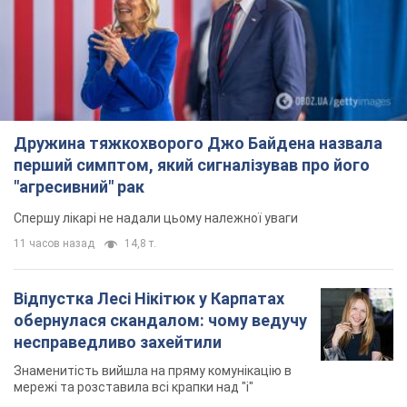
Дружина тяжкохворого Джо Байдена назвала
перший симптом, який сигналізував про його
"агресивний" рак
Спершу лікарі не надали цьому належної уваги
11 часов назад
14,8 т.
Відпустка Лесі Нікітюк у Карпатах
обернулася скандалом: чому ведучу
несправедливо захейтили
Знаменитість вийшла на пряму комунікацію в
мережі та розставила всі крапки над "і"