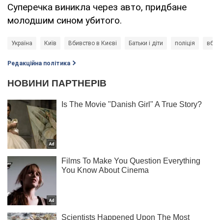
Суперечка виникла через авто, придбане
молодшим сином убитого.
Україна
Київ
Вбивство в Києві
Батьки і діти
поліція
вбив
Редакційна політика