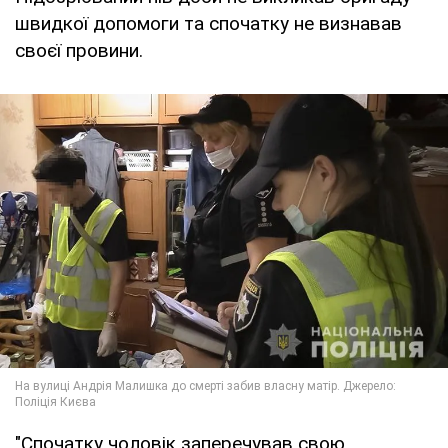
швидкої допомоги та спочатку не визнавав
своєї провини.
"Спочатку чоловік заперечував свою