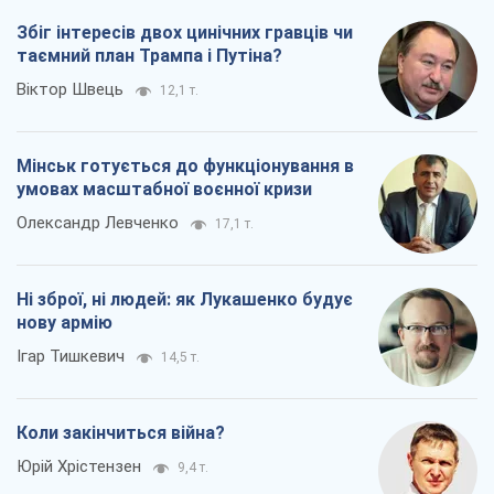
Збіг інтересів двох цинічних гравців чи
таємний план Трампа і Путіна?
Віктор Швець
12,1 т.
Мінськ готується до функціонування в
умовах масштабної воєнної кризи
Олександр Левченко
17,1 т.
Ні зброї, ні людей: як Лукашенко будує
нову армію
Ігар Тишкевич
14,5 т.
Коли закінчиться війна?
Юрій Хрістензен
9,4 т.