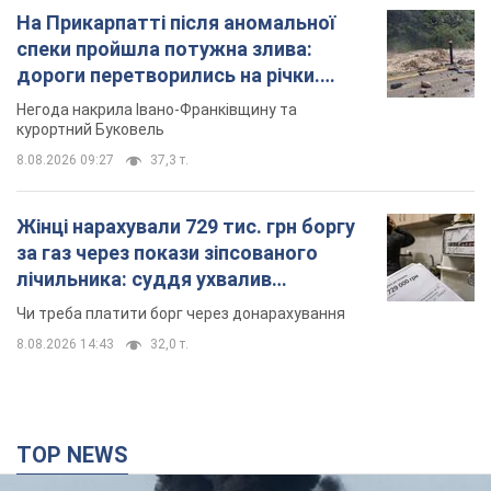
На Прикарпатті після аномальної
спеки пройшла потужна злива:
дороги перетворились на річки.
Відео
Негода накрила Івано-Франківщину та
курортний Буковель
8.08.2026 09:27
37,3 т.
Жінці нарахували 729 тис. грн боргу
за газ через покази зіпсованого
лічильника: суддя ухвалив
неочікуване рішення
Чи треба платити борг через донарахування
8.08.2026 14:43
32,0 т.
TOP NEWS