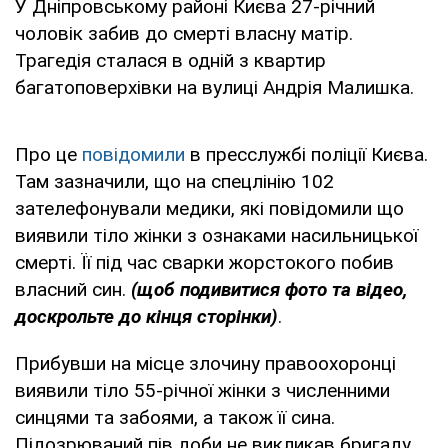
У Дніпровському районі Києва 27-річний
чоловік забив до смерті власну матір.
Трагедія сталася в одній з квартир
багатоповерхівки на вулиці Андрія Малишка.
Про це
повідомили
в пресслужбі поліції Києва.
Там зазначили, що на спецлінію 102
зателефонували медики, які повідомили що
виявили тіло жінки з ознаками насильницької
смерті. Її під час сварки жорстокого побив
власний син.
(щоб подивитися фото та відео,
доскрольте до кінця сторінки)
.
Прибувши на місце злочину правоохоронці
виявили тіло 55-річної жінки з численними
синцями та забоями, а також її сина.
Підозрюваний пів доби не викликав бригаду