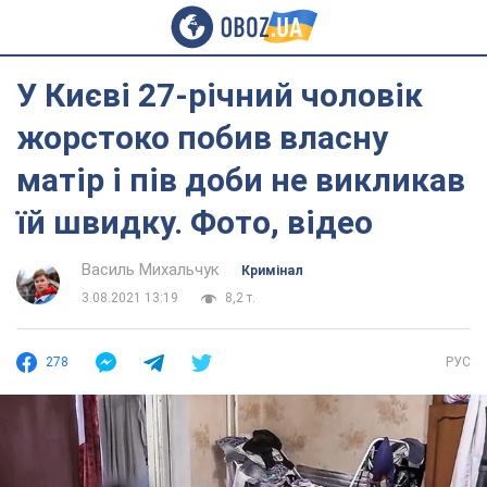
У Києві 27-річний чоловік
жорстоко побив власну
матір і пів доби не викликав
їй швидку. Фото, відео
Василь Михальчук
Кримінал
3.08.2021 13:19
8,2 т.
278
РУС