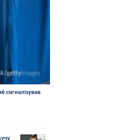
й сигналізував
дучу