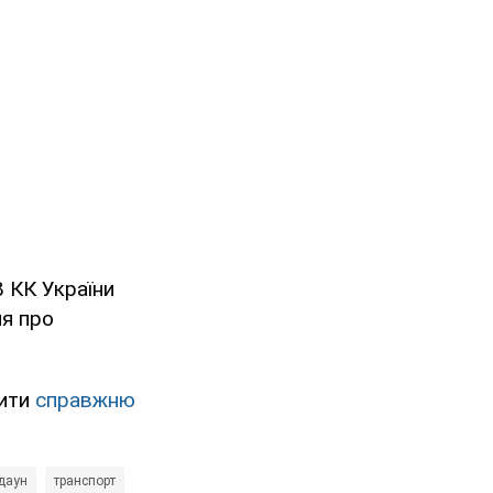
8 КК України
ня про
нити
справжню
даун
транспорт