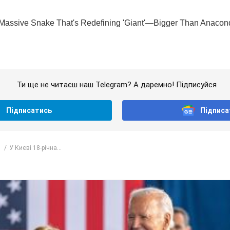
Ти ще не читаєш наш Telegram? А даремно! Підписуйся
Підписатись
Підписа
У Києві 18-річна...