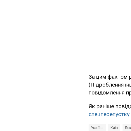
За цим фактом р
(Підроблення ін
повідомлення пр
Як раніше пові
спецперепустку 
Україна
Київ
Лок