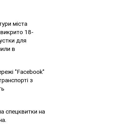
тури міста
 викрито 18-
пустки для
мили в
ережі "Facebook"
транспорті з
ть
ла спецквитки на
на.