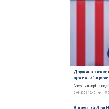
Дружина тяжкох
про його "агреси
Спершу лікарі не над
6.08.2026 12:46
15,9
Відпустка Лесі 