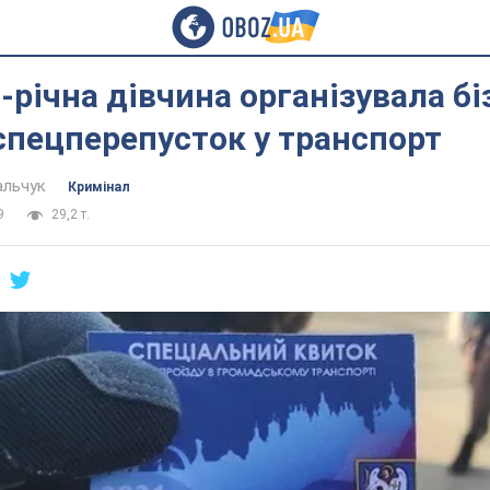
-річна дівчина організувала бі
спецперепусток у транспорт
альчук
Кримінал
9
29,2 т.