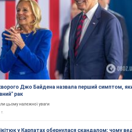
ворого Джо Байдена назвала перший симптом, яки
вний" рак
али цьому належної уваги
 т.
Нікітюк у Карпатах обернулася скандалом: чому ве