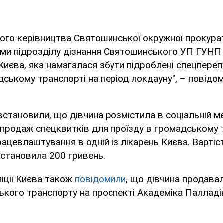
ого керівництва Святошинської окружної прокура
ами підрозділу дізнання Святошинського УП ГУНП
Києва, яка намагалася збути підроблені спецпере
дському транспорті на період локдауну", – повідо
становили, що дівчина розмістила в соціальній м
продаж спецквитків для проїзду в громадському 
ацевлаштування в одній із лікарень Києва. Вартіс
становила 200 гривень.
іції Києва також
повідомили
, що дівчина продава
ького транспорту на проспекті Академіка Палладі