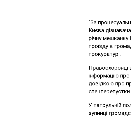
"За процесуальн
Києва дізнавач
річну мешканку 
проїзду в грома
прокуратурі.
Правоохоронці в
інформацію про 
довідкою про пр
спецперепустки 
У патрульній пол
зупинці громадс