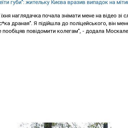
еїти губи": жительку Києва вразив випадок на міти
і їхня наглядачка почала знімати мене на відео зі 
с*ка драная". Я підійшла до поліцейського, він мен
е пообіцяв повідомити колегам", - додала Москале