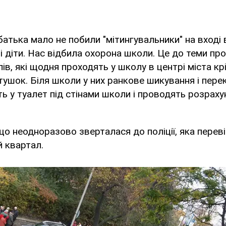
батька мало не побили "мітингувальники" на вході 
 діти. Нас відбила охорона школи. Це до теми пр
лів, які щодня проходять у школу в центрі міста кр
тушок. Біля школи у них ранкове шикування і перек
ть у туалет під стінами школи і проводять розрахун
що неодноразово зверталася до поліції, яка переві
й квартал.