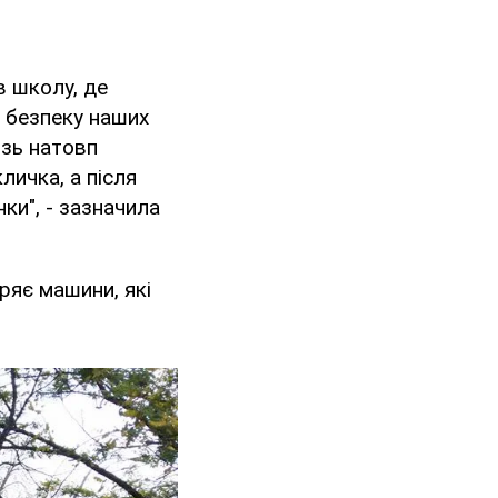
в школу, де
о безпеку наших
ізь натовп
личка, а після
ки", - зазначила
ряє машини, які