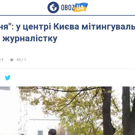
ня": у центрі Києва мітингувал
 журналістку
14
44,1 т.