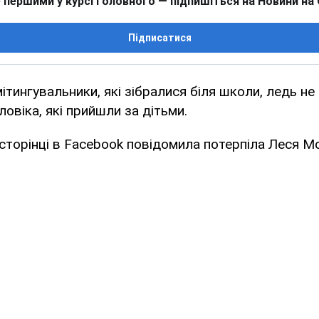
 першими у курсі головного — підпишіться на Новини на
Підписатися
мітингувальники, які зібралися біля школи, ледь не
ловіка, які прийшли за дітьми.
 сторінці в Facebook повідомила потерпіла Леся М