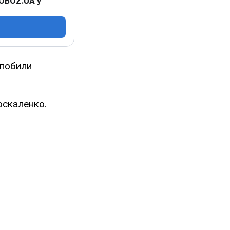
 OBOZ.UA у
 побили
оскаленко.