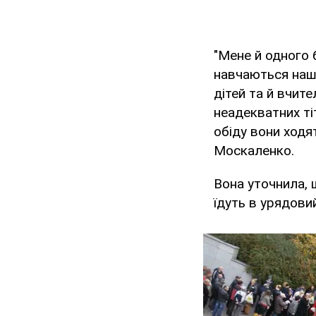
"Мене й одного 
навчаються наші
дітей та й вчите
неадекватних ті
обіду вони ходя
Москаленко.
Вона уточнила, 
їдуть в урядови