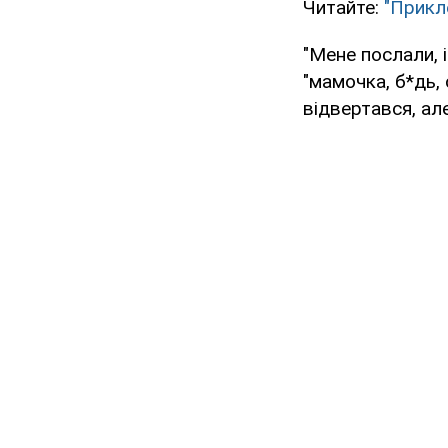
Читайте:
"Прикл
"Мене послали, 
"мамочка, б*дь, 
відвертався, ал