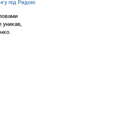
нгу під Радою
словами
е уникав,
нко.