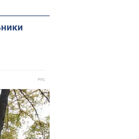
ьники
РУС