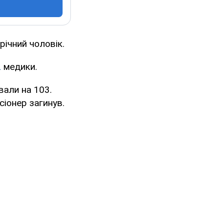
річний чоловік.
L
медики.
вали на 103.
сіонер загинув.