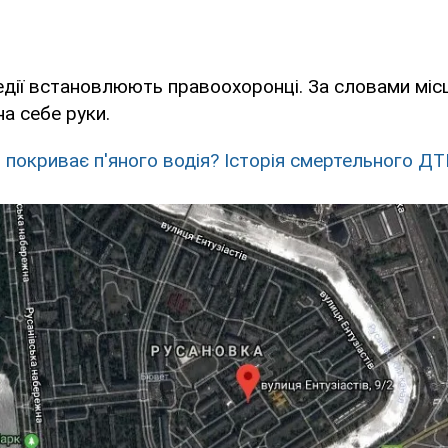
дії встановлюють правоохоронці. За словами місц
на себе руки.
я покриває п'яного водія? Історія смертельного Д