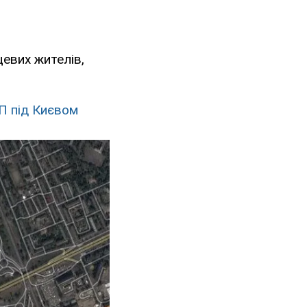
евих жителів,
ТП під Києвом