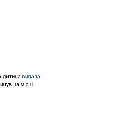
а дитина
випала
инув на місці.