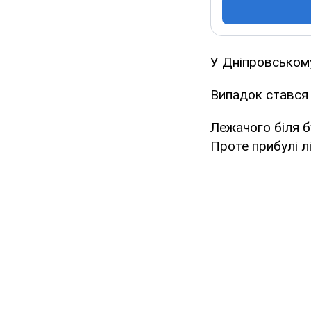
У Дніпровському
Випадок стався 
Лежачого біля б
Проте прибулі л