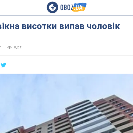
 вікна висотки випав чоловік
7
8,2 т.