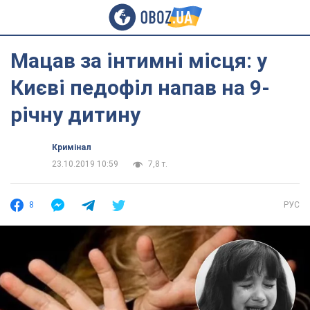
Мацав за інтимні місця: у
Києві педофіл напав на 9-
річну дитину
Кримінал
23.10.2019 10:59
7,8 т.
8
РУС