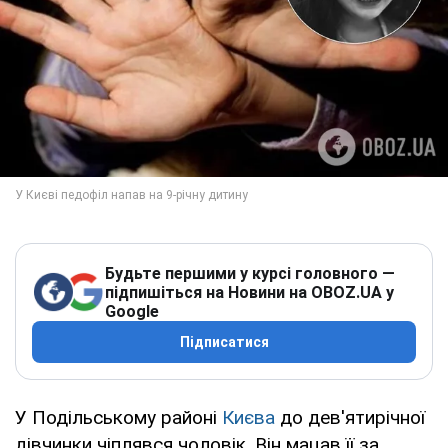
Будьте першими у курсі головного —
підпишіться на Новини на OBOZ.UA у
Google
Підписатися
У Подільському районі
Києва
до дев'ятирічної
дівчинки чіплявся чоловік. Він мацав її за