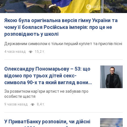
Якою була оригінальна версія гімну України та
чому її боялася Російська імперія: про це не
розповідають у школі
Державним символом є тільки перший куплет та приспів пісні
4 часа назад
15,2 т.
Олександру Пономарьову – 53: що
відомо про трьох дітей секс-
символа 90-х та який вигляд вони
мають
За розвитком кар'єри артист не забував про
особисте щастя
9 часов назад
8,4 т.
У ПриватБанку розповіли, чи дійсні