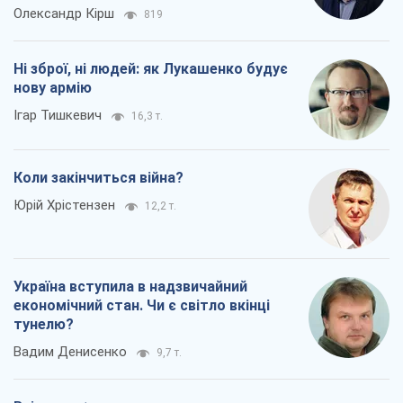
Олександр Кірш
819
Ні зброї, ні людей: як Лукашенко будує
нову армію
Ігар Тишкевич
16,3 т.
Коли закінчиться війна?
Юрій Хрістензен
12,2 т.
Україна вступила в надзвичайний
економічний стан. Чи є світло вкінці
тунелю?
Вадим Денисенко
9,7 т.