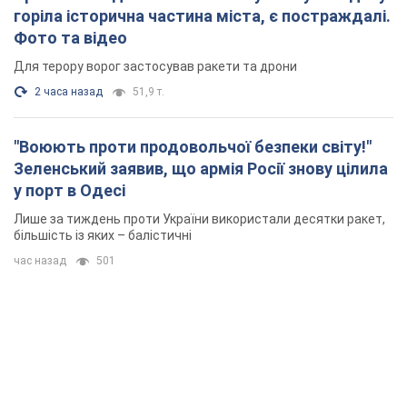
горіла історична частина міста, є постраждалі.
Фото та відео
Для терору ворог застосував ракети та дрони
2 часа назад
51,9 т.
"Воюють проти продовольчої безпеки світу!"
Зеленський заявив, що армія Росії знову цілила
у порт в Одесі
Лише за тиждень проти України використали десятки ракет,
більшість із яких – балістичні
час назад
501