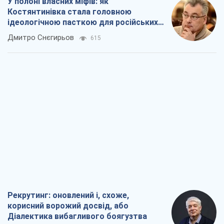
У полоні власних міфів: як
Костянтинівка стала головною
ідеологічною пасткою для російських
окупантів
Дмитро Снєгирьов
615
Рекрутинг: оновлений і, схоже,
корисний ворожий досвід, або
Діалектика вибагливого боягузтва