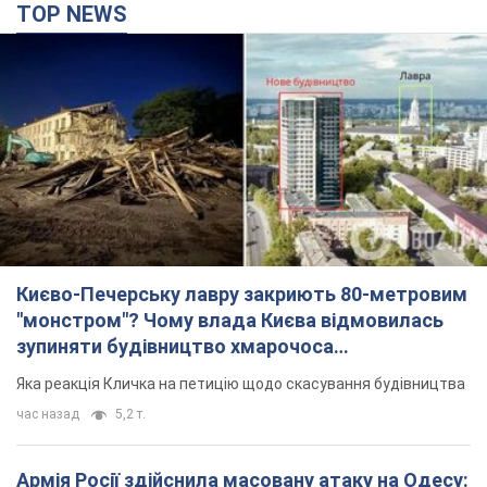
TOP NEWS
Києво-Печерську лавру закриють 80-метровим
"монстром"? Чому влада Києва відмовилась
зупиняти будівництво хмарочоса
"московського вірянина"
Яка реакція Кличка на петицію щодо скасування будівництва
час назад
5,2 т.
Армія Росії здійснила масовану атаку на Одесу: