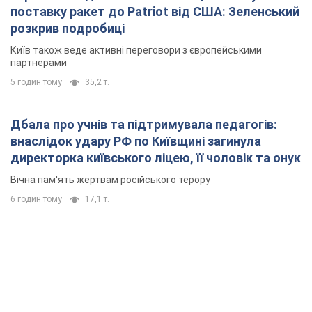
поставку ракет до Patriot від США: Зеленський
розкрив подробиці
Київ також веде активні переговори з європейськими
партнерами
5 годин тому
35,2 т.
Дбала про учнів та підтримувала педагогів:
внаслідок удару РФ по Київщині загинула
директорка київського ліцею, її чоловік та онук
Вічна пам'ять жертвам російського терору
6 годин тому
17,1 т.