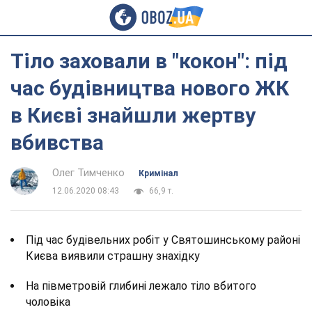
Тіло заховали в "кокон": під
час будівництва нового ЖК
в Києві знайшли жертву
вбивства
Олег Тимченко
Кримінал
12.06.2020 08:43
66,9 т.
Під час будівельних робіт у Святошинському районі
Києва виявили страшну знахідку
На півметровій глибині лежало тіло вбитого
чоловіка