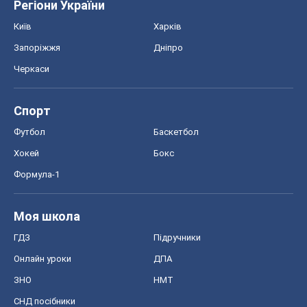
Регіони України
Київ
Харків
Запоріжжя
Дніпро
Черкаси
Спорт
Футбол
Баскетбол
Хокей
Бокс
Формула-1
Моя школа
ГДЗ
Підручники
Онлайн уроки
ДПА
ЗНО
НМТ
СНД посібники