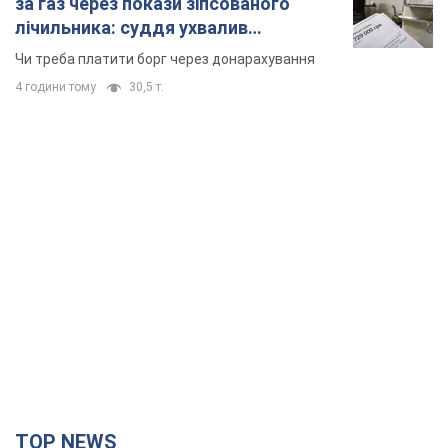
за газ через покази зіпсованого
лічильника: суддя ухвалив
неочікуване рішення
Чи треба платити борг через донарахування
4 години тому
30,5 т.
TOP NEWS