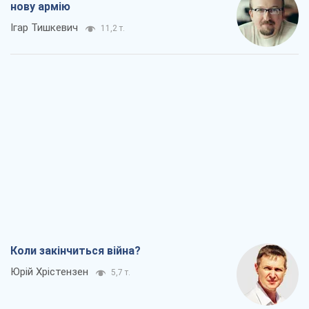
нову армію
Ігар Тишкевич
11,2 т.
Коли закінчиться війна?
Юрій Хрістензен
5,7 т.