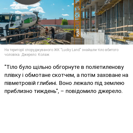
"Тіло було щільно обгорнуте в поліетиленову
плівку і обмотане скотчем, а потім заховане на
півметровій глибині. Воно лежало під землею
приблизно тиждень", – повідомило джерело.