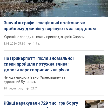
Значні штрафи і спеціальні полігони: як
проблему джипінгу вирішують за кордоном
Україні не завадить взяти приклад із країн Європи
8.08.2026 05:10
1,9 т.
На Прикарпатті після аномальної
спеки пройшла потужна злива:
дороги перетворились на річки.
Відео
Негода накрила Івано-Франківщину та
курортний Буковель
10 годин тому
21,7 т.
Жінці нарахували 729 тис. грн боргу