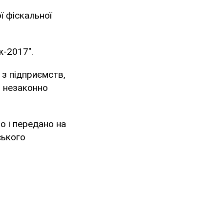
ї фіскальної
ж-2017".
 з підприємств,
, незаконно
о і передано на
ського