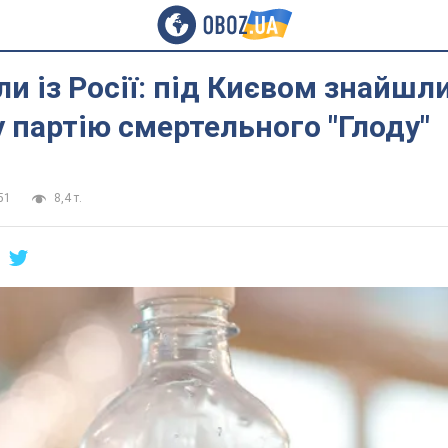
ли із Росії: під Києвом знайшл
 партію смертельного "Глоду"
51
8,4 т.