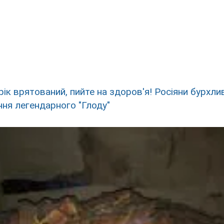
рік врятований, пийте на здоров'я! Росіяни бурхли
ня легендарного "Глоду"