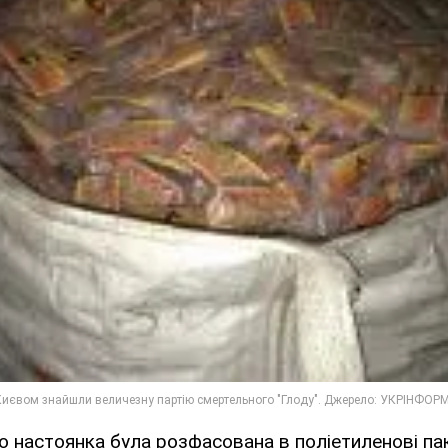
 настоянка була розфасована в поліетиленові па