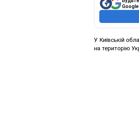
Будьте
Google
У Київській обла
на територію Ук