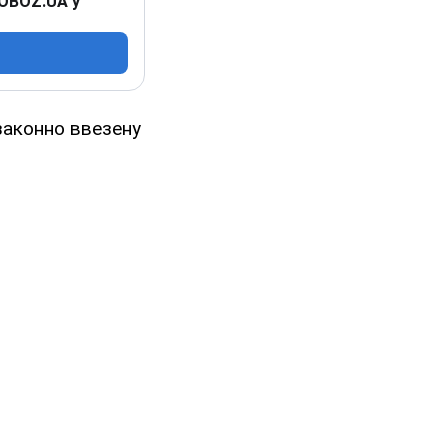
 OBOZ.UA у
езаконно ввезену