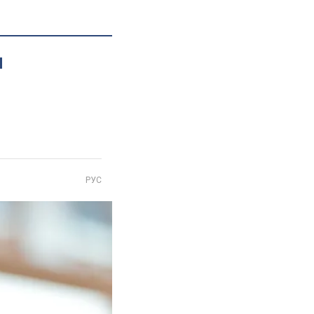
и
РУС