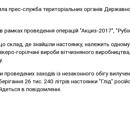
ла прес-служба територіальних органів Державно
в рамках проведення операцій "Акциз-2017", "Рубі
що склад, де знайшли настоянку, належить одному
лікеро-горілчані вироби вітчизняного виробництва
у.
и проведених заходів із незаконного обігу вилучен
ерігання 26 тис. 240 літрів настоянки "Глід" росій
 йдеться в повідомленні.