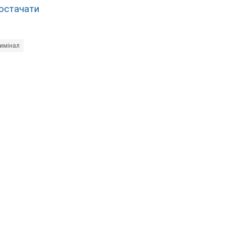
остачати
имінал