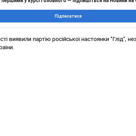
 першими у курсі головного — підпишіться на Новини на
Підписатися
сті виявили партію російської настоянки "Глід", н
раїни.