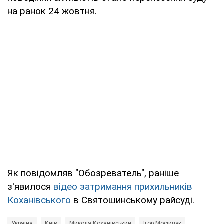
на ранок 24 жовтня.
Як повідомляв "Обозреватель", раніше
з'явилося
відео затримання прихильників
Коханівського
в Святошинському райсуді.
Україна
Київ
Микола Коханівський
Ігор Мосійчук