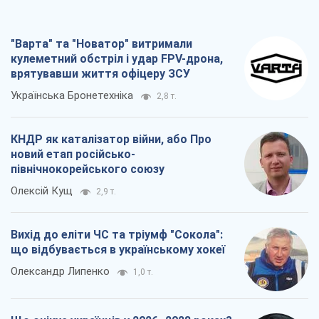
"Варта" та "Новатор" витримали
кулеметний обстріл і удар FPV-дрона,
врятувавши життя офіцеру ЗСУ
Українська Бронетехніка
2,8 т.
КНДР як каталізатор війни, або Про
новий етап російсько-
північнокорейського союзу
Олексій Кущ
2,9 т.
Вихід до еліти ЧС та тріумф "Сокола":
що відбувається в українському хокеї
Олександр Липенко
1,0 т.