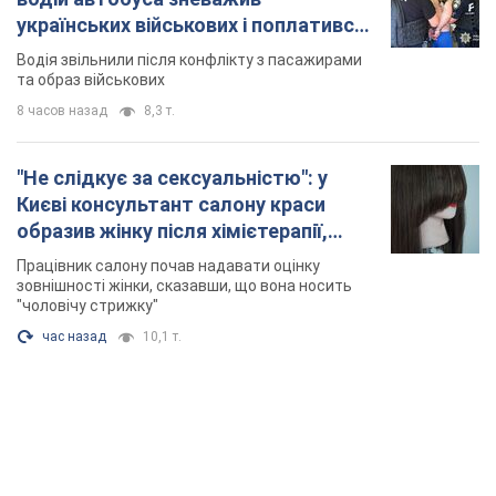
українських військових і поплатився.
Відео
Водія звільнили після конфлікту з пасажирами
та образ військових
8 часов назад
8,3 т.
"Не слідкує за сексуальністю": у
Києві консультант салону краси
образив жінку після хімієтерапії,
розгорівся скандал. Фото
Працівник салону почав надавати оцінку
зовнішності жінки, сказавши, що вона носить
"чоловічу стрижку"
час назад
10,1 т.