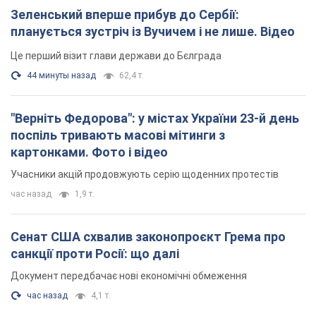
Зеленський вперше прибув до Сербії:
планується зустріч із Вучичем і не лише. Відео
Це перший візит глави держави до Бєлграда
44 минуты назад
62,4 т.
"Верніть Федорова": у містах України 23-й день
поспіль тривають масові мітинги з
картонками. Фото і відео
Учасники акцій продовжують серію щоденних протестів
час назад
1,9 т.
Сенат США схвалив законопроєкт Грема про
санкції проти Росії: що далі
Документ передбачає нові економічні обмеження
час назад
4,1 т.