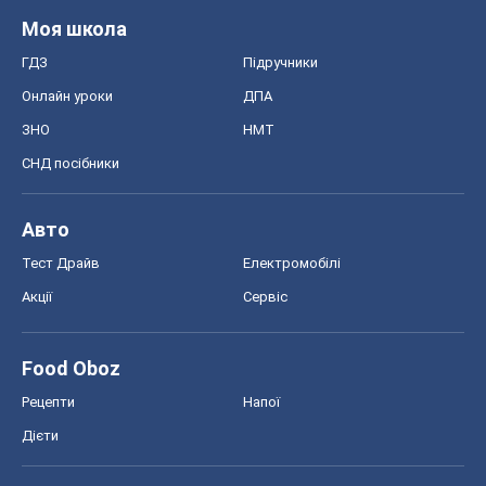
Моя школа
ГДЗ
Підручники
Онлайн уроки
ДПА
ЗНО
НМТ
СНД посібники
Авто
Тест Драйв
Електромобілі
Акції
Сервіс
Food Oboz
Рецепти
Напої
Дієти