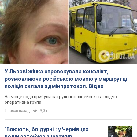
У Львові жінка спровокувала конфлікт,
розмовляючи російською мовою у маршрутці:
поліція склала адмінпротокол. Відео
На місце події прибули патрульні поліцейські та слідчо-
оперативна група
5 часов назад
9,0 т.
"Воюють, бо дурні": у Чернівцях
водій автобуса зневажив