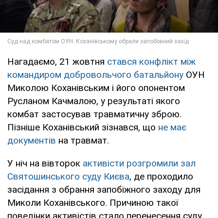
Нагадаємо, 21 жовтня
стався конфлікт між
командиром добровольчого батальйону
ОУН
Миколою Коханівським і його опонентом
Русланом Качмалою, у результаті якого
комбат застосував травматичну зброю.
Пізніше Коханівський зізнався, що
не має
документів
на травмат.
У ніч на вівторок
активісти розгромили зал
Святошинського суду Києва
, де проходило
засідання з обрання запобіжного заходу для
Миколи Коханівського. Причиною такої
поведінки активістів стало перенесення суду