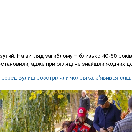
зутий. На вигляд загиблому – близько 40-50 років
встановили, адже при огляді не знайшли жодних д
і серед вулиці розстріляли чоловіка: з'явився слі