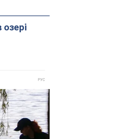
 озері
РУС