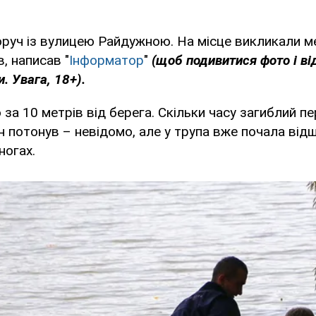
руч із вулицею Райдужною. На місце викликали ме
, написав "
Інформатор
"
(щоб подивитися фото і ві
и. Увага, 18+).
за 10 метрів від берега. Скільки часу загиблий пе
н потонув – невідомо, але у трупа вже почала ві
ногах.