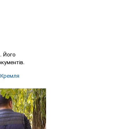
. Його
окументів.
д Кремля