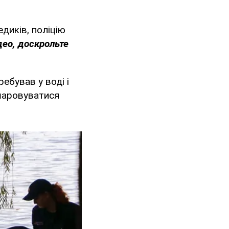
диків, поліцію
део, доскрольте
ребував у воді і
дшаровуватися