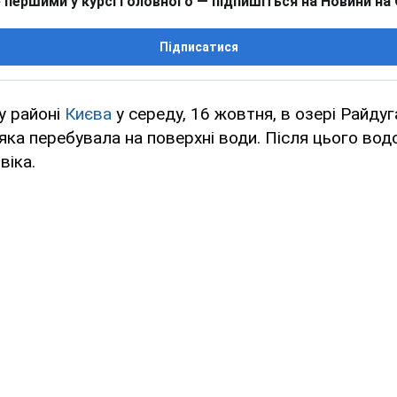
 першими у курсі головного — підпишіться на Новини на
Підписатися
у районі
Києва
у середу, 16 жовтня, в озері Райду
яка перебувала на поверхні води. Після цього вод
віка.