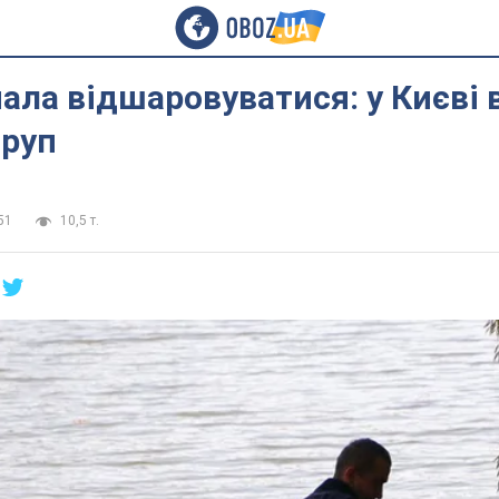
ала відшаровуватися: у Києві в
труп
51
10,5 т.