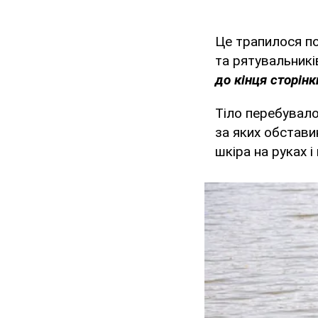
Це трапилося по
та рятувальників
до кінця сторінк
Тіло перебувало 
за яких обстави
шкіра на руках і 