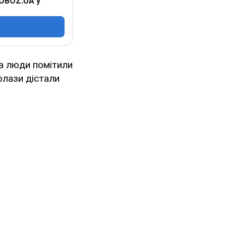
 OBOZ.UA у
га люди помітили
олази дістали