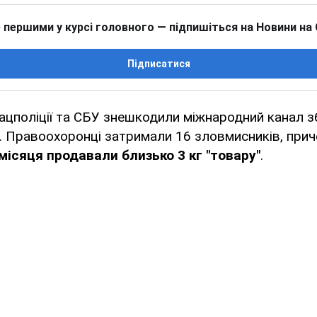
 першими у курсі головного — підпишіться на Новини на
Підписатися
ацполіції та СБУ знешкодили міжнародний канал 
і. Правоохоронці затримали 16 зловмисників, прич
ісяця продавали близько 3 кг "товару"
.