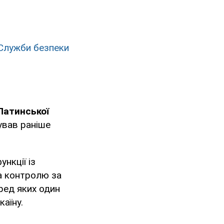
Служби безпеки
 Латинської
ував раніше
ункції із
та контролю за
ред яких один
аїну.