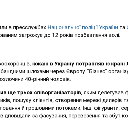
или в пресслужбах
Національної поліції України
та
юваним загрожує до 12 років позбавлення волі.
воохоронців,
кокаїн в Україну потрапляв із країн
бандними шляхами через Європу. "Бізнес" організ
озлочини 40-річний чоловік.
чив ще трьох співорганізаторів
, яким делегував ф
тиків, пошуку клієнтів, створення мережі дилерів 
повання й грошовими потоками. Інші фігуранти, се
відповідали за фасування, перевезення та збут кок