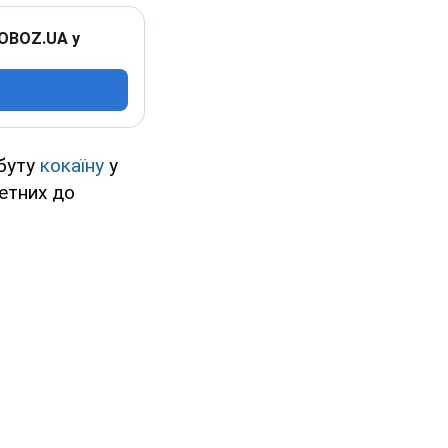
 OBOZ.UA у
збуту
кокаїну
у
етних до