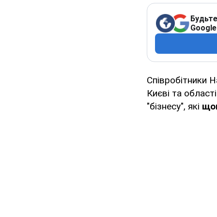
Будьте
Google
Співробітники Н
Києві та област
"бізнесу", які
щом