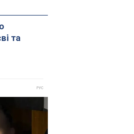
о
ві та
РУС