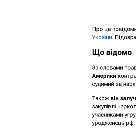
Про це повідом
України
. Підозр
Що відомо
За словами пра
Америки
контра
судимий за нарк
Також
він залу
закупівлі нарко
учасниками угру
уродженець рф, 