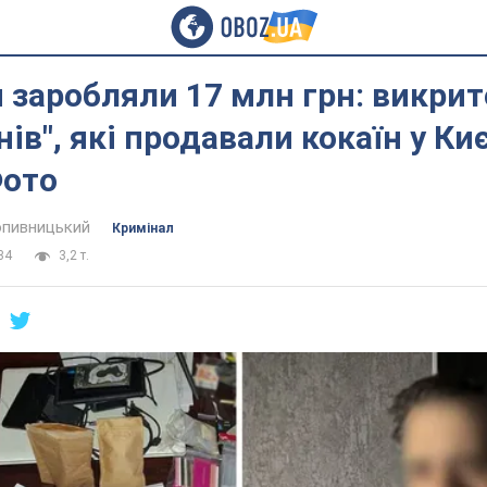
заробляли 17 млн грн: викрит
ів", які продавали кокаїн у Киє
Фото
пивницький
Кримінал
34
3,2 т.