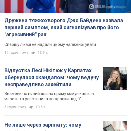
Дружина тяжкохворого Джо Байдена назвала
перший симптом, який сигналізував про його
"агресивний" рак
Спершу лікарі не надали цьому належної уваги
10 годин тому
13,9 т.
Відпустка Лесі Нікітюк у Карпатах
обернулася скандалом: чому ведучу
несправедливо захейтили
Знаменитість вийшла на пряму комунікацію в
мережі та розставила всі крапки над "і"
5 годин тому
10,5 т.
Не лише через зарплату: чому