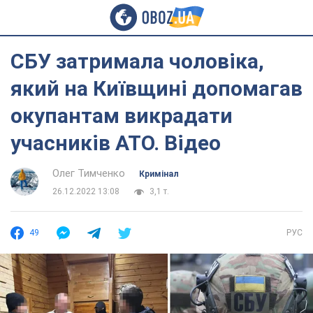
СБУ затримала чоловіка,
який на Київщині допомагав
окупантам викрадати
учасників АТО. Відео
Олег Тимченко
Кримінал
26.12.2022 13:08
3,1 т.
49
РУС