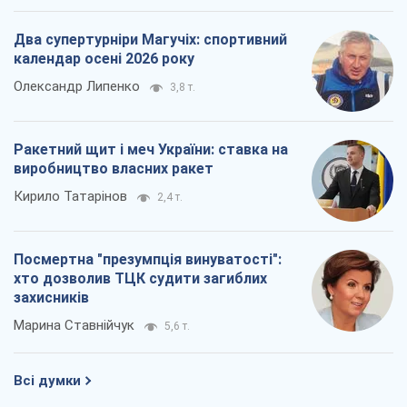
Два супертурніри Магучіх: спортивний
календар осені 2026 року
Олександр Липенко
3,8 т.
Ракетний щит і меч України: ставка на
виробництво власних ракет
Кирило Татарінов
2,4 т.
Посмертна "презумпція винуватості":
хто дозволив ТЦК судити загиблих
захисників
Марина Ставнійчук
5,6 т.
Всі думки