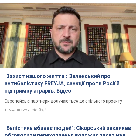
"Захист нашого життя": Зеленський про
антибалістику FREYJA, санкції проти Росії й
підтримку аграріїв. Відео
Європейські партнери долучаються до спільного проєкту
3 години тому
36,4 т.
"Балістика вбиває людей": Сікорський закликав
обговорити перехоплення ворожих ракет над