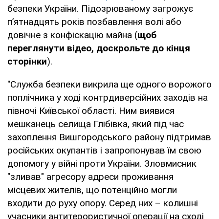
безпеки України. Підозрюваному загрожує
п’ятнадцять років позбавлення волі або
довічне з конфіскацію майна (
щоб
переглянути відео, доскрольте до кінця
сторінки
).
"Служба безпеки викрила ще одного ворожого
поплічника у ході контрдиверсійних заходів на
півночі Київської області. Ним виявися
мешканець селища Глібівка, який під час
захоплення Вишгородського району підтримав
російських окупантів і запропонував їм свою
допомогу у війні проти України. Зловмисник
"зливав" агресору адреси проживання
місцевих жителів, що потенційно могли
входити до руху опору. Серед них – колишні
учасники антитерористичної операції на сході