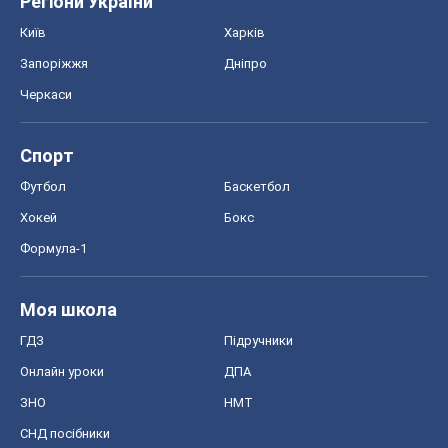
Регіони України
Київ
Харків
Запоріжжя
Дніпро
Черкаси
Спорт
Футбол
Баскетбол
Хокей
Бокс
Формула-1
Моя школа
ГДЗ
Підручники
Онлайн уроки
ДПА
ЗНО
НМТ
СНД посібники