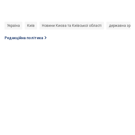
Україна
Київ
Новини Києва та Київської області
державна зра
Редакційна політика