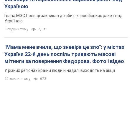
Україною
Глава МЗС Польщі закликав до збиття російських ракет над
Україною
3 години тому
7,1 т.
"Мама мене вчила, що зневіра це зло": у містах
України 22-й день поспіль тривають масові
мітинги за повернення Федорова. Фото і відео
У різних регіонах країни люди й надалі виходять на акції
25 хвилин тому
672