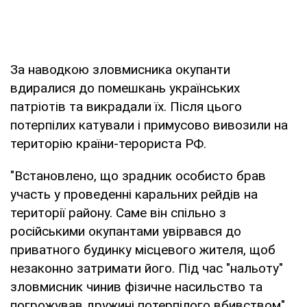
За наводкою зловмисника окупанти
вдиралися до помешкань українських
патріотів та викрадали їх. Після цього
потерпілих катували і примусово вивозили на
територію країни-терориста РФ.
"Встановлено, що зрадник особисто брав
участь у проведенні каральних рейдів на
території району. Саме він спільно з
російськими окупантами увірвався до
приватного будинку місцевого жителя, щоб
незаконно затримати його. Під час "нальоту"
зловмисник чинив фізичне насильство та
погрожував дружині потерпілого вбивством",