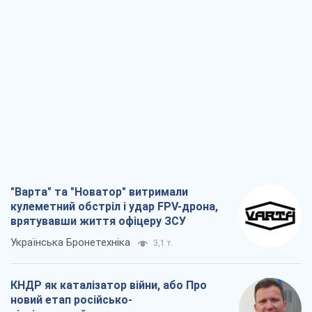
"Варта" та "Новатор" витримали
кулеметний обстріл і удар FPV-дрона,
врятувавши життя офіцеру ЗСУ
Українська Бронетехніка
3,1 т.
КНДР як каталізатор війни, або Про
новий етап російсько-
північнокорейського союзу
Олексій Кущ
3,2 т.
Вихід до еліти ЧС та тріумф "Сокола":
що відбувається в українському хокеї
Олександр Липенко
1,2 т.