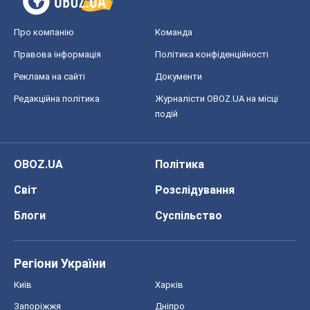
OBOZ.UA
Політика
Світ
Розслідування
Блоги
Суспільство
Регіони України
Київ
Харків
Запоріжжя
Дніпро
Черкаси
Спорт
Футбол
Баскетбол
Хокей
Бокс
Формула-1