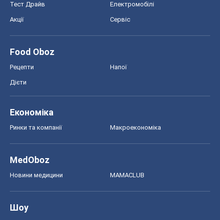
Економіка
Ринки та компанії
Макроекономіка
MedOboz
Новини медицини
MAMACLUB
Шоу
Афіша
Плітки
Краса
Мода
Жіночий журнал