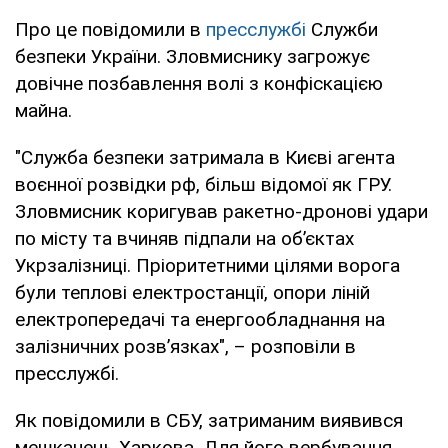
Про це повідомили в
пресслужбі
Служби
безпеки України. Зловмиснику загрожує
довічне позбавлення волі з конфіскацією
майна.
"Служба безпеки затримала в Києві агента
воєнної розвідки рф, більш відомої як ГРУ.
Зловмисник коригував ракетно-дронові удари
по місту та вчиняв підпали на об’єктах
Укрзалізниці. Пріоритетними цілями ворога
були теплові електростанції, опори ліній
електропередачі та енергообладнання на
залізничних розв’язках", – розповіли в
пресслужбі.
Як повідомили в СБУ, затриманим виявився
мешканець Харкова. Для його вербування