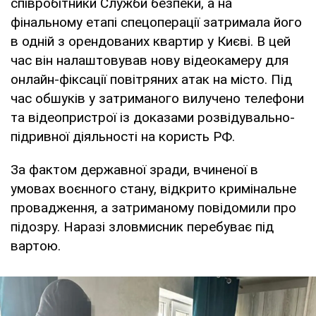
співробітники Служби безпеки, а на
фінальному етапі спецоперації затримала його
в одній з орендованих квартир у Києві. В цей
час він налаштовував нову відеокамеру для
онлайн-фіксації повітряних атак на місто. Під
час обшуків у затриманого вилучено телефони
та відеопристрої із доказами розвідувально-
підривної діяльності на користь РФ.
За фактом державної зради, вчиненої в
умовах воєнного стану, відкрито кримінальне
провадження, а затриманому повідомили про
підозру. Наразі зловмисник перебуває під
вартою.