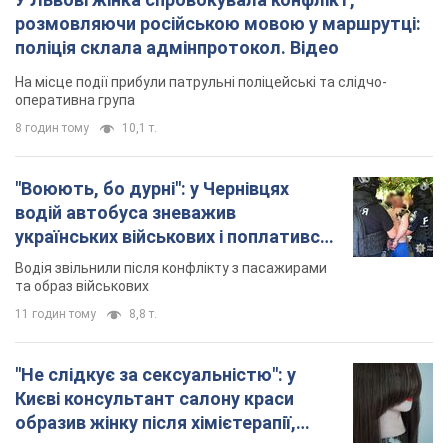
водій автобуса зневажив
українських військових і поплатився.
Відео
Водія звільнили після конфлікту з пасажирами
та образ військових
11 годин тому
8,8 т.
"Не слідкує за сексуальністю": у
Києві консультант салону краси
образив жінку після хімієтерапії,
розгорівся скандал. Фото
Працівник салону почав надавати оцінку
зовнішності жінки, сказавши, що вона носить
"чоловічу стрижку"
5 годин тому
14,7 т.