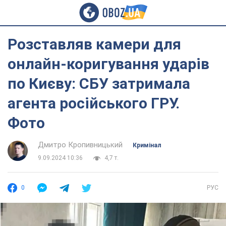
Розставляв камери для
онлайн-коригування ударів
по Києву: СБУ затримала
агента російського ГРУ.
Фото
Дмитро Кропивницький
Кримінал
9.09.2024 10:36
4,7 т.
0
РУС