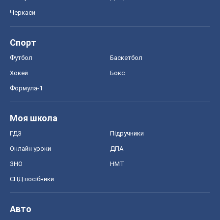
Моя школа
ГДЗ
Підручники
Онлайн уроки
ДПА
ЗНО
НМТ
СНД посібники
Авто
Тест Драйв
Електромобілі
Акції
Сервіс
Food Oboz
Рецепти
Напої
Дієти