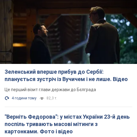
Зеленський вперше прибув до Сербії:
планується зустріч із Вучичем і не лише. Відео
Це перший візит глави держави до Бєлграда
4 години тому
82,3 т.
"Верніть Федорова": у містах України 23-й день
поспіль тривають масові мітинги з
картонками. Фото і відео
Учасники акцій продовжують серію щоденних протестів
4 години тому
2,3 т.
Сенат США схвалив законопроєкт Грема про
санкції проти Росії: що далі
Документ передбачає нові економічні обмеження
4 години тому
4,8 т.