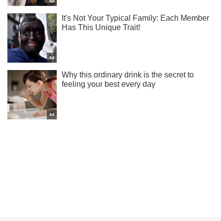
Ти ще не підписаний на наш Telegram? Швиденько тисни!
Підписатись
Підписатись
Кримінал
Розставляв камери для...
Важливе