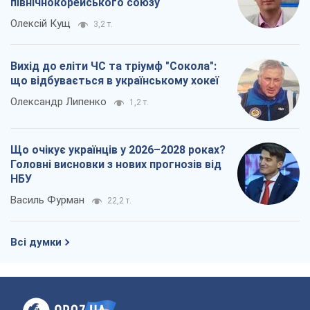
Що очікує українців у 2026–2028 роках?
Головні висновки з нових прогнозів від
НБУ
Василь Фурман
22,2 т.
Всі думки
Про компанію
Команда
Правова інформація
Політика конфіденційності
Реклама на сайті
Документи
Редакційна політика
Журналісти OBOZ.UA на місці
подій