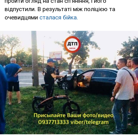
пройти огляд на стан сп'яніння, і його
відпустили. В результаті між поліцією та
очевидцями
сталася бійка.